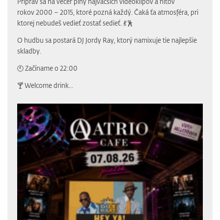
Priprav sa na večer plný najväčších videoklipov a hitov
rokov 2000 – 2015, ktoré pozná každý. Čaká ťa atmosféra, pri
ktorej nebudeš vedieť zostať sedieť. 💃🕺
O hudbu sa postará DJ Jordy Ray, ktorý namixuje tie najlepšie
skladby.
🕙 Začíname o 22:00
🍸 Welcome drink...