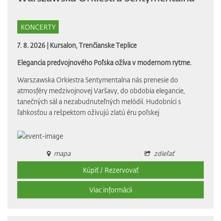
KONCERTY
7. 8. 2026 |
Kursalon, Trenčianske Teplice
Elegancia predvojnového Poľska ožíva v modernom rytme.
Warszawska Orkiestra Sentymentalna nás prenesie do
atmosféry medzivojnovej Varšavy, do obdobia elegancie,
tanečných sál a nezabudnuteľných melódií. Hudobníci s
ľahkosťou a rešpektom oživujú zlatú éru poľskej
mapa
zdieľať
Kúpiť / Rezervovať
Viac informácii