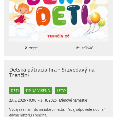
mapa
zdieľať
Detská pátracia hra - Si zvedavý na
Trenčín?
DETI
TIP NA VÍKEND
LETO
23. 5. 2026 • 0.00 – 31. 8. 2026 |
Mierové námestie
Vydaj sa s nami do minulosti mesta, hľadaj odpovede a odhaľ
dávnu históriu Trenčína.