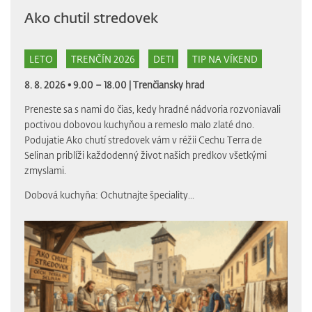
Ako chutil stredovek
LETO
TRENČÍN 2026
DETI
TIP NA VÍKEND
8. 8. 2026 • 9.00 – 18.00 |
Trenčiansky hrad
Preneste sa s nami do čias, kedy hradné nádvoria rozvoniavali
poctivou dobovou kuchyňou a remeslo malo zlaté dno.
Podujatie Ako chutí stredovek vám v réžii Cechu Terra de
Selinan priblíži každodenný život našich predkov všetkými
zmyslami.
Dobová kuchyňa: Ochutnajte špeciality...