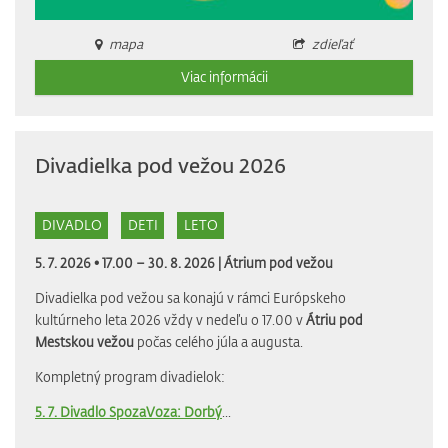
mapa
zdieľať
Viac informácii
Divadielka pod vežou 2026
DIVADLO
DETI
LETO
5. 7. 2026 • 17.00 – 30. 8. 2026 |
Átrium pod vežou
Divadielka pod vežou sa konajú v rámci Európskeho
kultúrneho leta 2026 vždy v nedeľu o 17.00 v
Átriu pod
Mestskou vežou
počas celého júla a augusta.
Kompletný program divadielok:
5. 7. Divadlo SpozaVoza: Dorbý
...