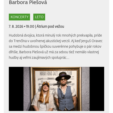
Barbora Piešová
KONCERTY
LETO
7. 8. 2026 • 19.00 |
Átrium pod vežou
Hudobná dvojica, ktorá minulý rok mnohých prekvapila, príde
do Trenčína v uvoľnenej akustickej verzii. Aj keď Jerguš Oravec
sa medzi hudobnou špičkou suverénne pohybuje o pár rokov
dlhšie, Barbora Piešová už má za sebou tiež nemálo vlastnej
hudby aj veľmi zaujímavých spoluprác....