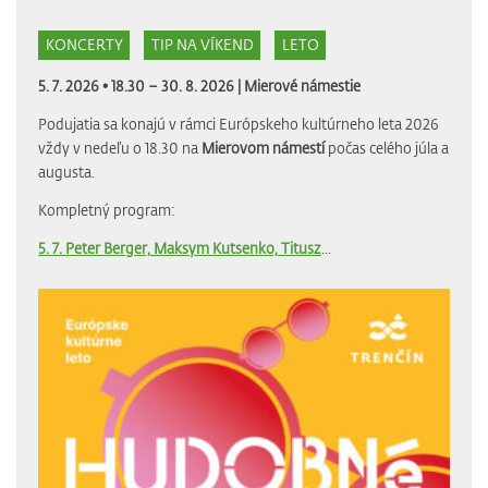
KONCERTY
TIP NA VÍKEND
LETO
5. 7. 2026 • 18.30 – 30. 8. 2026 |
Mierové námestie
Podujatia sa konajú v rámci Európskeho kultúrneho leta 2026
vždy v nedeľu o 18.30 na
Mierovom námestí
počas celého júla a
augusta.
Kompletný program:
5. 7. Peter Berger, Maksym Kutsenko, Titusz
...