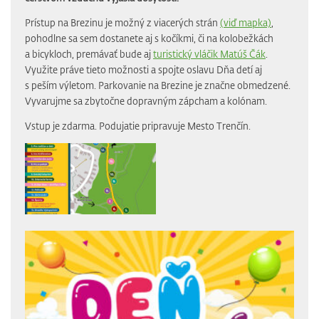
Prístup na Brezinu je možný z viacerých strán
(viď mapka)
,
pohodlne sa sem dostanete aj s kočíkmi, či na kolobežkách
a bicykloch, premávať bude aj
turistický vláčik Matúš Čák
.
Využite práve tieto možnosti a spojte oslavu Dňa detí aj
s peším výletom. Parkovanie na Brezine je značne obmedzené.
Vyvarujme sa zbytočne dopravným zápcham a kolónam.
Vstup je zdarma. Podujatie pripravuje Mesto Trenčín.