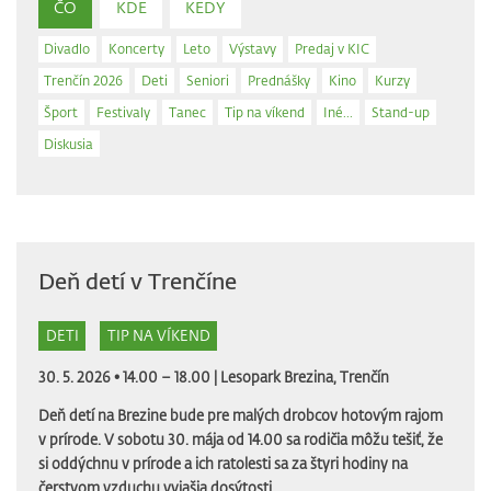
ČO
KDE
KEDY
Divadlo
Koncerty
Leto
Výstavy
Predaj v KIC
Trenčín 2026
Deti
Seniori
Prednášky
Kino
Kurzy
Šport
Festivaly
Tanec
Tip na víkend
Iné...
Stand-up
Diskusia
Deň detí v Trenčíne
DETI
TIP NA VÍKEND
30. 5. 2026 • 14.00 – 18.00 |
Lesopark Brezina, Trenčín
Deň detí na Brezine bude pre malých drobcov hotovým rajom
v prírode. V sobotu 30. mája od 14.00 sa rodičia môžu tešiť, že
si oddýchnu v prírode a ich ratolesti sa za štyri hodiny na
čerstvom vzduchu vyjašia dosýtosti.