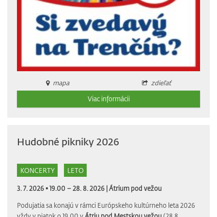
mapa
zdieľať
Viac informácii
Hudobné pikniky 2026
KONCERTY
LETO
3. 7. 2026 • 19.00 – 28. 8. 2026 |
Átrium pod vežou
Podujatia sa konajú v rámci Európskeho kultúrneho leta 2026
vždy v piatok o 19.00 v
Átriu pod Mestskou vežou
(28.8.