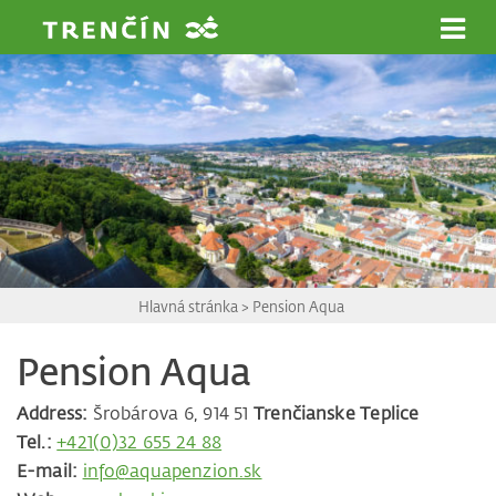
Prejsť na hlavný obsah
Hlavná stránka
>
Pension Aqua
Pension Aqua
Address:
Šrobárova 6, 914 51
Trenčianske Teplice
Tel.:
+421(0)32 655 24 88
E-mail:
info@aquapenzion.sk