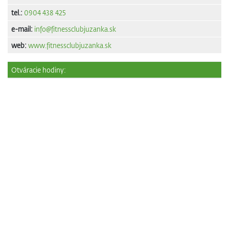
tel.:
0904 438 425
e-mail:
info@fitnessclubjuzanka.sk
web:
www.fitnessclubjuzanka.sk
Otváracie hodiny: