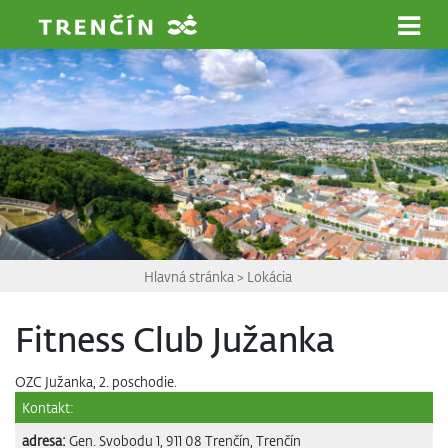
Prejsť na hlavný obsah
Hlavná stránka
>
Lokácia
Fitness Club Južanka
OZC Južanka, 2. poschodie.
Kontakt:
adresa:
Gen. Svobodu 1, 911 08 Trenčín, Trenčín