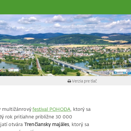
Verzia pre tlač
ý multižánrový
festival POHODA
, ktorý sa
ý rok pritiahne približne 30 000
jatí otvára
Trenčiansky majáles
, ktorý sa