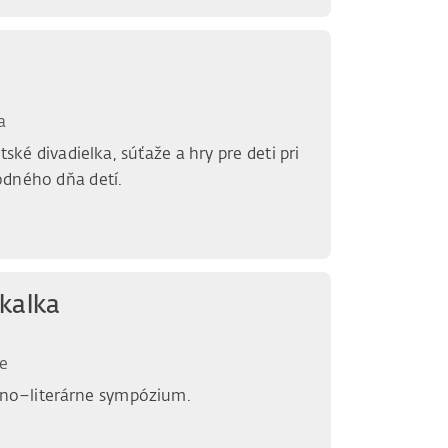
a
ské divadielka, súťaže a hry pre deti pri
odného dňa detí.
kalka
e
no–literárne sympózium.