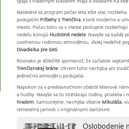
spája s tradičným stavaním mája a oslavami na Mi
Následne sa program počas leta ešte viac rozbieha
podujatím
Príbehy z Trenčína
, ktoré moderne a ume
mesta. Počas toho sa v meste postupne rozbiehajú aj
nedeľu konajú
Hudobné nedele
. Navyše sa každý 
uvoľnenou rodinnou atmosférou, ďalej nedeľné pop
Divadielka pre deti.
Rovnako je dôležité spomenúť, že začiatok septemb
Trenčianskej bráne
. Okrem toho nechýba ani tradi
jedinečnú atmosféru podujatia.
Napokon sa v predvianočnom období Mierové námest
a hudby. Navyše sa tu stretávajú rodiny, priatelia i n
hradom
. Samozrejme, nechýba vítanie
Mikuláša,
vi
remeselný jarmok s originálnymi darčekmi.
Oslobodenie 