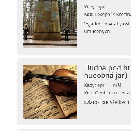
Kedy:
apríl
Kde:
Lesopark Brezin
Vyjadrenie vďaky osl
umučených.
Hudba pod hr
hudobná jar)
Kedy:
apríl – máj
Kde:
Centrum mesta
Sviatok pre všetkých