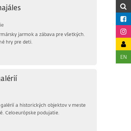
ajáles
ie
rmársky jarmok a zábava pre všetkých.
né hry pre deti.
EN
alérií
galérií a historických objektov v meste
é. Celoeurópske podujatie.