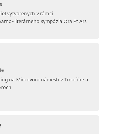
e
diel vytvorených v rámci
arno-literárneho sympózia Ora Et Ars
ie
ning na Mierovom námestí v Trenčíne a
oroch.
e