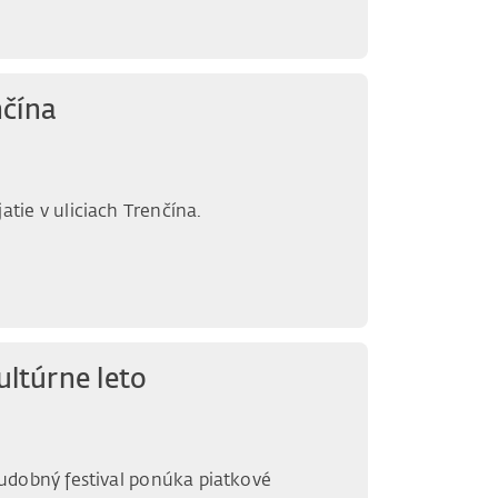
nčína
tie v uliciach Trenčína.
ultúrne leto
udobný festival ponúka piatkové