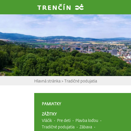
Prejsť na hlavný obsah
Hlavná stránka
>
Tradičné podujatia
PAMIATKY
ZÁŽITKY
Vláčik
Pre deti
Plavba loďou
Tradičné podujatia
Zábava