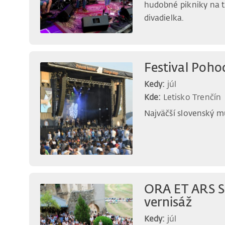
hudobné pikniky na t
divadielka.
Festival Poho
Kedy:
júl
Kde:
Letisko Trenčín
Najväčší slovenský mu
ORA ET ARS S
vernisáž
Kedy:
júl