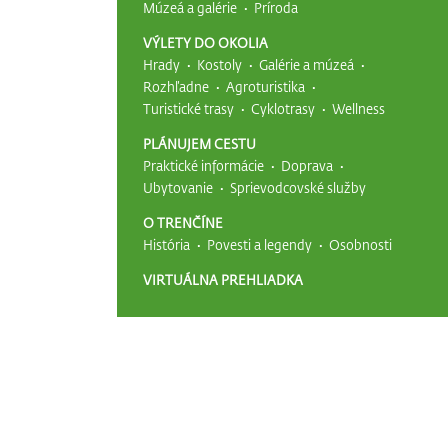
Múzeá a galérie
Príroda
VÝLETY DO OKOLIA
Hrady
Kostoly
Galérie a múzeá
Rozhľadne
Agroturistika
Turistické trasy
Cyklotrasy
Wellness
PLÁNUJEM CESTU
Praktické informácie
Doprava
Ubytovanie
Sprievodcovské služby
O TRENČÍNE
História
Povesti a legendy
Osobnosti
VIRTUÁLNA PREHLIADKA