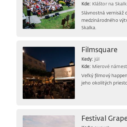
Kde:
Kláštor na Skalk
Slávnostná vernisáž 
medzinárodného výtv
Skalka.
Filmsquare
Kedy:
júl
Kde:
Mierové námest
Veľký filmový happe
jeho okolitých priest
Festival Grap