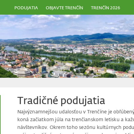
PODUJATIA
OBJAVTE TRENČÍN
TRENČÍN 2026
Tradičné podujatia
Najvýznamnejšou udalosťou v Trenčíne je obľúben
koná začiatkom júla na trenčianskom letisku a každ
návštevníkov. Okrem toho sezónu kultúrnych podu