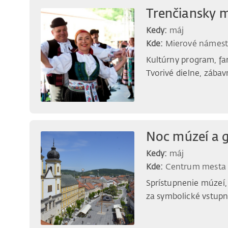
Trenčiansky m
Kedy:
máj
Kde:
Mierové námest
Kultúrny program, fa
Tvorivé dielne, zábav
Noc múzeí a g
Kedy:
máj
Kde:
Centrum mesta
Sprístupnenie múzeí, 
za symbolické vstupn