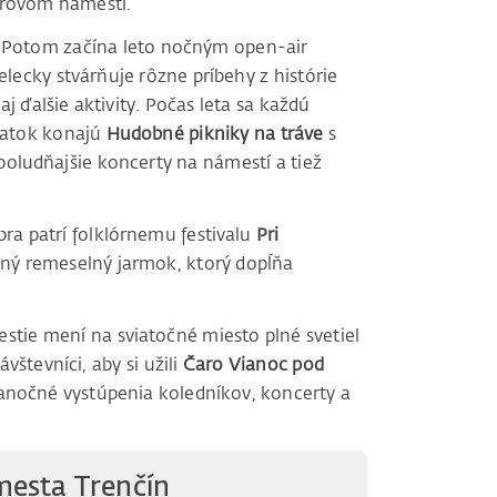
erovom námestí.
. Potom začína leto nočným open-air
lecky stvárňuje rôzne príbehy z histórie
 ďalšie aktivity. Počas leta sa každú
piatok konajú
Hudobné pikniky na tráve
s
oludňajšie koncerty na námestí a tiež
ra patrí folklórnemu festivalu
Pri
čný remeselný jarmok, ktorý dopĺňa
ie mení na sviatočné miesto plné svetiel
ávštevníci, aby si užili
Čaro Vianoc pod
anočné vystúpenia koledníkov, koncerty a
mesta Trenčín