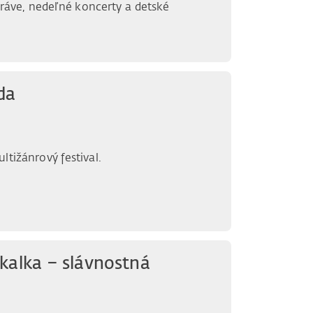
ráve, nedeľné koncerty a detské
da
ltižánrový festival.
kalka – slávnostná