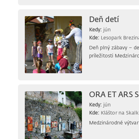
Deň detí
Kedy:
jún
Kde:
Lesopark Brezin
Deň plný zábavy – det
príležitosti Medzinár
ORA ET ARS S
Kedy:
jún
Kde:
Kláštor na Skalk
Medzinárodné výtvar