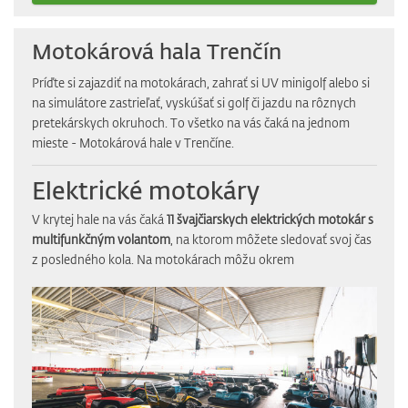
Motokárová hala Trenčín
Príďte si zajazdiť na motokárach, zahrať si UV minigolf alebo si
na simulátore zastrieľať, vyskúšať si golf či jazdu na rôznych
pretekárskych okruhoch. To všetko na vás čaká na jednom
mieste - Motokárová hale v Trenčíne.
Elektrické motokáry
V krytej hale na vás čaká
11 švajčiarskych elektrických motokár s
multifunkčným volantom
, na ktorom môžete sledovať svoj čas
z posledného kola. Na motokárach môžu okrem