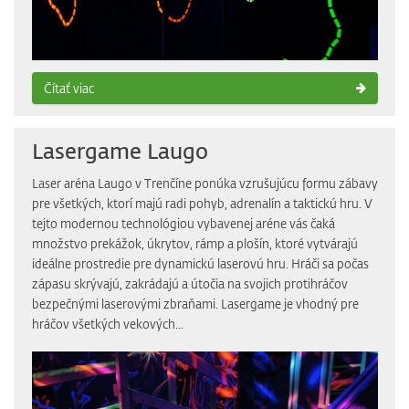
Čítať viac
Lasergame Laugo
Laser aréna Laugo v Trenčíne ponúka vzrušujúcu formu zábavy
pre všetkých, ktorí majú radi pohyb, adrenalín a taktickú hru. V
tejto modernou technológiou vybavenej aréne vás čaká
množstvo prekážok, úkrytov, rámp a plošín, ktoré vytvárajú
ideálne prostredie pre dynamickú laserovú hru. Hráči sa počas
zápasu skrývajú, zakrádajú a útočia na svojich protihráčov
bezpečnými laserovými zbraňami. Lasergame je vhodný pre
hráčov všetkých vekových...