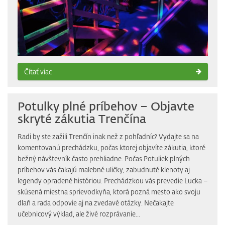
Čítať viac
Potulky plné príbehov – Objavte
skryté zákutia Trenčína
Radi by ste zažili Trenčín inak než z pohľadníc? Vydajte sa na
komentovanú prechádzku, počas ktorej objavíte zákutia, ktoré
bežný návštevník často prehliadne. Počas Potuliek plných
príbehov vás čakajú malebné uličky, zabudnuté klenoty aj
legendy opradené históriou. Prechádzkou vás prevedie Lucka –
skúsená miestna sprievodkyňa, ktorá pozná mesto ako svoju
dlaň a rada odpovie aj na zvedavé otázky. Nečakajte
učebnicový výklad, ale živé rozprávanie...