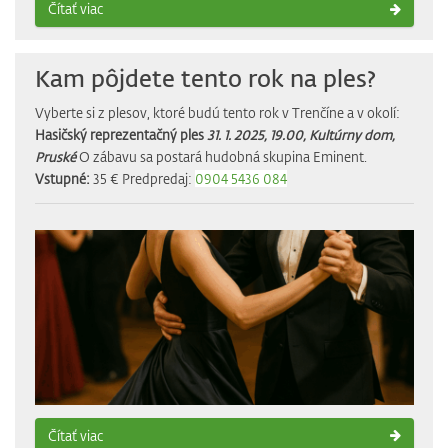
Čítať viac
Kam pôjdete tento rok na ples?
Vyberte si z plesov, ktoré budú tento rok v Trenčíne a v okolí:
Hasičský reprezentačný ples
31. 1. 2025, 19.00, Kultúrny dom,
Pruské
O zábavu sa postará hudobná skupina Eminent.
Vstupné:
35 €
Predpredaj:
0904 5436 084
Čítať viac