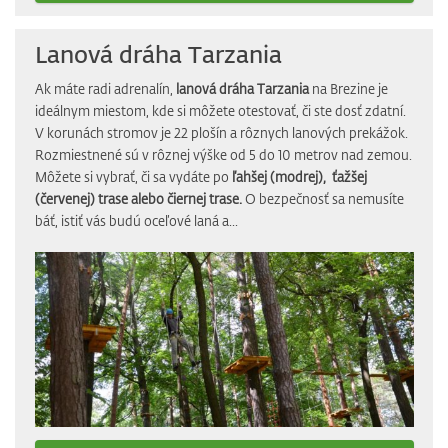
Lanová dráha Tarzania
Ak máte radi adrenalín,
lanová dráha Tarzania
na Brezine je
ideálnym miestom, kde si môžete otestovať, či ste dosť zdatní.
V korunách stromov je 22 plošín a rôznych lanových prekážok.
Rozmiestnené sú v rôznej výške od 5 do 10 metrov nad zemou.
Môžete si vybrať, či sa vydáte po
ľahšej (modrej),
ťažšej
(červenej) trase alebo čiernej trase.
O bezpečnosť sa nemusíte
báť, istiť vás budú oceľové laná a...