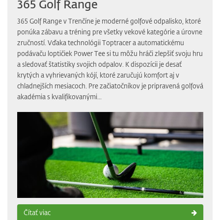
365 Golf Range
​365 Golf Range v Trenčíne je moderné golfové odpalisko, ktoré
ponúka zábavu a tréning pre všetky vekové kategórie a úrovne
zručností. Vďaka technológii Toptracer a automatickému
podávaču loptičiek Power Tee si tu môžu hráči zlepšiť svoju hru
a sledovať štatistiky svojich odpalov. K dispozícii je desať
krytých a vyhrievaných kójí, ktoré zaručujú komfort aj v
chladnejších mesiacoch. Pre začiatočníkov je pripravená golfová
akadémia s kvalifikovanými...
Čítať viac