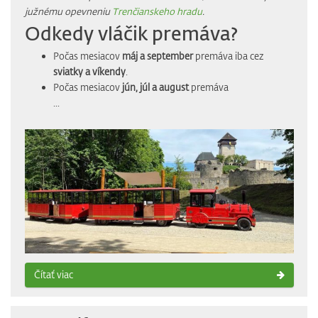
južnému opevneniu
Trenčianskeho hradu
.
Odkedy vláčik premáva?
Počas mesiacov
máj a september
premáva iba cez
sviatky a víkendy
.
Počas mesiacov
jún, júl a august
premáva
...
Čítať viac