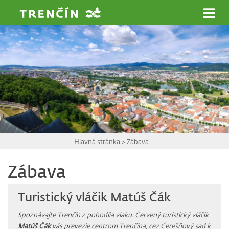
Prejsť na hlavný obsah
Hlavná stránka
>
Zábava
Zábava
Turistický vláčik Matúš Čák
Spoznávajte Trenčín z pohodlia vlaku. Červený turistický vláčik
Matúš Čák
vás prevezie centrom Trenčína, cez Čerešňový sad k