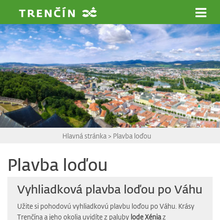
Prejsť na hlavný obsah
Hlavná stránka
>
Plavba loďou
Plavba loďou
Vyhliadková plavba loďou po Váhu
Užite si pohodovú vyhliadkovú plavbu loďou po Váhu. Krásy
Trenčína a jeho okolia uvidíte z paluby
lode Xénia
z