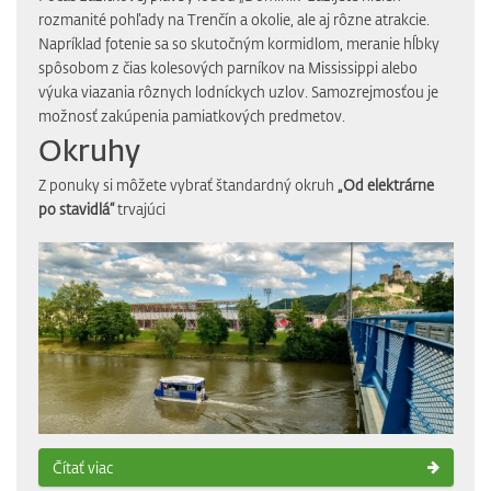
rozmanité pohľady na Trenčín a okolie, ale aj rôzne atrakcie.
Napríklad fotenie sa so skutočným kormidlom, meranie hĺbky
spôsobom z čias kolesových parníkov na Mississippi alebo
výuka viazania rôznych lodníckych uzlov. Samozrejmosťou je
možnosť zakúpenia pamiatkových predmetov.
Okruhy
Z ponuky si môžete vybrať štandardný okruh
„Od elektrárne
po stavidlá“
trvajúci
Čítať viac