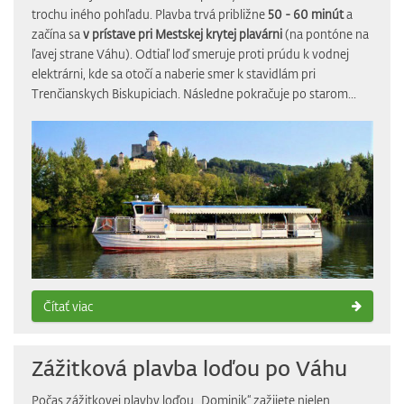
trochu iného pohľadu. Plavba trvá približne
50 - 60 minút
a
začína sa
v prístave pri Mestskej krytej plavárni
(na pontóne na
ľavej strane Váhu). Odtiaľ loď smeruje proti prúdu k vodnej
elektrárni, kde sa otočí a naberie smer k stavidlám pri
Trenčianskych Biskupiciach. Následne pokračuje po starom...
Čítať viac
Zážitková plavba loďou po Váhu
Počas zážitkovej plavby loďou „Dominik“ zažijete nielen