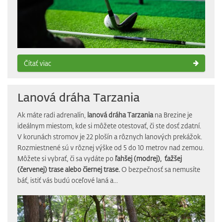
Čítať viac
Lanová dráha Tarzania
Ak máte radi adrenalín,
lanová dráha Tarzania
na Brezine je
ideálnym miestom, kde si môžete otestovať, či ste dosť zdatní.
V korunách stromov je 22 plošín a rôznych lanových prekážok.
Rozmiestnené sú v rôznej výške od 5 do 10 metrov nad zemou.
Môžete si vybrať, či sa vydáte po
ľahšej (modrej),
ťažšej
(červenej) trase alebo čiernej trase.
O bezpečnosť sa nemusíte
báť, istiť vás budú oceľové laná a...