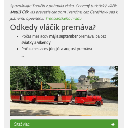
Spoznávajte Trenčín z pohodlia vlaku. Červený turistický vláčik
Matúš Čák
vás prevezie centrom Trenčína, cez Čerešňový sad k
južnému opevneniu
Trenčianskeho hradu
.
Odkedy vláčik premáva?
Počas mesiacov
máj a september
premáva iba cez
sviatky a víkendy
.
Počas mesiacov
jún, júl a august
premáva
...
Čítať viac