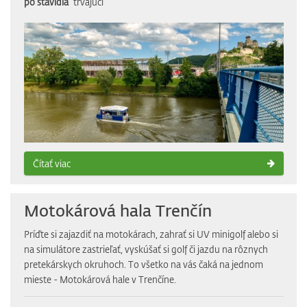
po stavidlá“
trvajúci
Čítať viac
Motokárová hala Trenčín
Príďte si zajazdiť na motokárach, zahrať si UV minigolf alebo si
na simulátore zastrieľať, vyskúšať si golf či jazdu na rôznych
pretekárskych okruhoch. To všetko na vás čaká na jednom
mieste - Motokárová hale v Trenčíne.