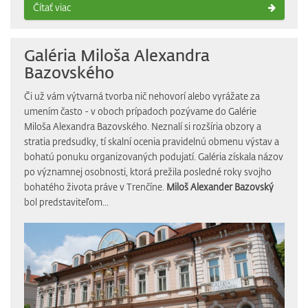
Čítať viac
Galéria Miloša Alexandra
Bazovského
Či už vám výtvarná tvorba nič nehovorí alebo vyrážate za
umením často - v oboch prípadoch pozývame do Galérie
Miloša Alexandra Bazovského. Neznalí si rozšíria obzory a
stratia predsudky, tí skalní ocenia pravidelnú obmenu výstav a
bohatú ponuku organizovaných podujatí. Galéria získala názov
po významnej osobnosti, ktorá prežila posledné roky svojho
bohatého života práve v Trenčíne.
Miloš Alexander Bazovský
bol predstaviteľom...