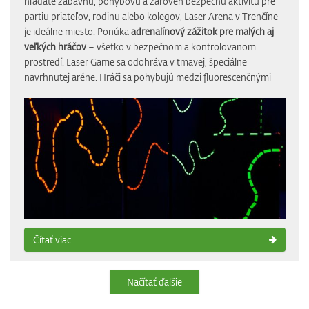
hľadáte zábavnú, pohybovú a zároveň bezpečnú aktivitu pre
partiu priateľov, rodinu alebo kolegov, Laser Arena v Trenčíne
je ideálne miesto. Ponúka
adrenalínový zážitok pre malých aj
veľkých hráčov
– všetko v bezpečnom a kontrolovanom
prostredí. Laser Game sa odohráva v tmavej, špeciálne
navrhnutej aréne. Hráči sa pohybujú medzi fluorescenčnými
Čítať viac
Načítať ďalšie