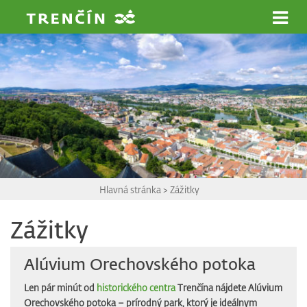
Prejsť na hlavný obsah
Hlavná stránka
>
Zážitky
Zážitky
Alúvium Orechovského potoka
Len pár minút od
historického centra
Trenčína nájdete Alúvium
Orechovského potoka – prírodný park, ktorý je ideálnym