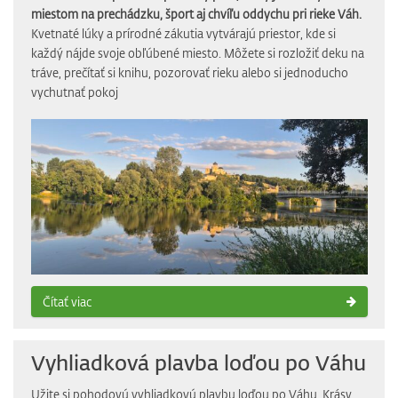
miestom na prechádzku, šport aj chvíľu oddychu pri rieke Váh.
Kvetnaté lúky a prírodné zákutia vytvárajú priestor, kde si
každý nájde svoje obľúbené miesto. Môžete si rozložiť deku na
tráve, prečítať si knihu, pozorovať rieku alebo si jednoducho
vychutnať pokoj
Čítať viac
Vyhliadková plavba loďou po Váhu
Užite si pohodovú vyhliadkovú plavbu loďou po Váhu. Krásy