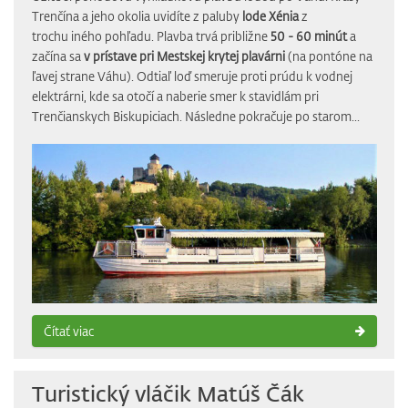
Trenčína a jeho okolia uvidíte z paluby
lode Xénia
z
trochu iného pohľadu. Plavba trvá približne
50 - 60 minút
a
začína sa
v prístave pri Mestskej krytej plavárni
(na pontóne na
ľavej strane Váhu). Odtiaľ loď smeruje proti prúdu k vodnej
elektrárni, kde sa otočí a naberie smer k stavidlám pri
Trenčianskych Biskupiciach. Následne pokračuje po starom...
Čítať viac
Turistický vláčik Matúš Čák