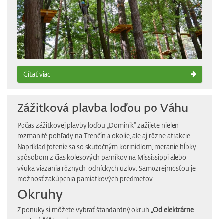
Čítať viac
Zážitková plavba loďou po Váhu
Počas zážitkovej plavby loďou „Dominik“ zažijete nielen
rozmanité pohľady na Trenčín a okolie, ale aj rôzne atrakcie.
Napríklad fotenie sa so skutočným kormidlom, meranie hĺbky
spôsobom z čias kolesových parníkov na Mississippi alebo
výuka viazania rôznych lodníckych uzlov. Samozrejmosťou je
možnosť zakúpenia pamiatkových predmetov.
Okruhy
Z ponuky si môžete vybrať štandardný okruh
„Od elektrárne