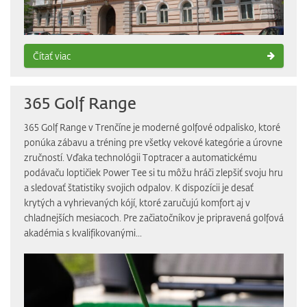
Čítať viac
365 Golf Range
​365 Golf Range v Trenčíne je moderné golfové odpalisko, ktoré
ponúka zábavu a tréning pre všetky vekové kategórie a úrovne
zručností. Vďaka technológii Toptracer a automatickému
podávaču loptičiek Power Tee si tu môžu hráči zlepšiť svoju hru
a sledovať štatistiky svojich odpalov. K dispozícii je desať
krytých a vyhrievaných kójí, ktoré zaručujú komfort aj v
chladnejších mesiacoch. Pre začiatočníkov je pripravená golfová
akadémia s kvalifikovanými...