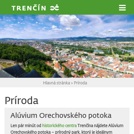
Prejsť na hlavný obsah
Hlavná stránka
>
Príroda
Príroda
Alúvium Orechovského potoka
Len pár minút od
historického centra
Trenčína nájdete Alúvium
Orechovského potoka – prírodný park, ktorý je ideálnym