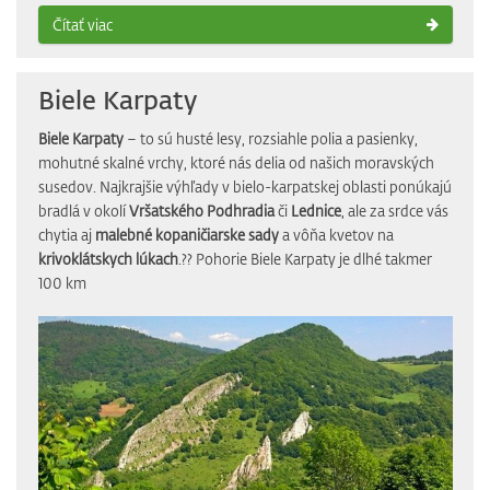
Čítať viac
Biele Karpaty
Biele Karpaty
– to sú husté lesy, rozsiahle polia a pasienky,
mohutné skalné vrchy, ktoré nás delia od našich moravských
susedov. Najkrajšie výhľady v bielo-karpatskej oblasti ponúkajú
bradlá v okolí
Vršatského Podhradia
či
Lednice
, ale za srdce vás
chytia aj
malebné kopaničiarske sady
a vôňa kvetov na
krivoklátskych lúkach
.?? Pohorie Biele Karpaty je dlhé takmer
100 km