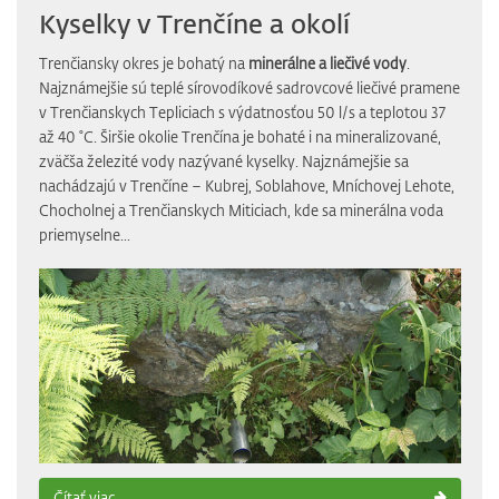
Kyselky v Trenčíne a okolí
Trenčiansky okres je bohatý na
minerálne a liečivé vody
.
Najznámejšie sú teplé sírovodíkové sadrovcové liečivé pramene
v Trenčianskych Tepliciach s výdatnosťou 50 l/s a teplotou 37
až 40 ˚C. Širšie okolie Trenčína je bohaté i na mineralizované,
zväčša železité vody nazývané kyselky. Najznámejšie sa
nachádzajú v Trenčíne – Kubrej, Soblahove, Mníchovej Lehote,
Chocholnej a Trenčianskych Miticiach, kde sa minerálna voda
priemyselne...
Čítať viac