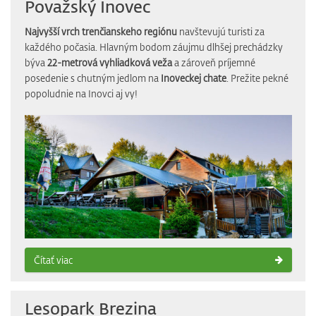
Považský Inovec
Najvyšší vrch trenčianskeho regiónu
navštevujú turisti za
každého počasia. Hlavným bodom záujmu dlhšej prechádzky
býva
22-metrová vyhliadková veža
a zároveň príjemné
posedenie s chutným jedlom na
Inoveckej chate
. Prežite pekné
popoludnie na Inovci aj vy!
Čítať viac
Lesopark Brezina