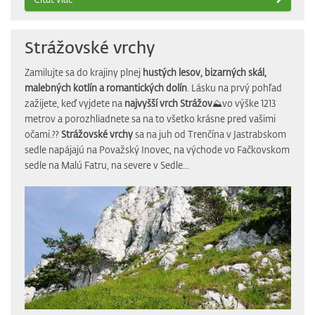
Strážovské vrchy
Zamilujte sa do krajiny plnej
hustých lesov, bizarných skál,
malebných kotlín a romantických dolín
. Lásku na prvý pohľad
zažijete, keď vyjdete na
najvyšší vrch Strážov
⛰️vo výške 1213
metrov a porozhliadnete sa na to všetko krásne pred vašimi
očami.??
Strážovské vrchy
sa na juh od Trenčína v Jastrabskom
sedle napájajú na Považský Inovec, na východe vo Fačkovskom
sedle na Malú Fatru, na severe v Sedle...