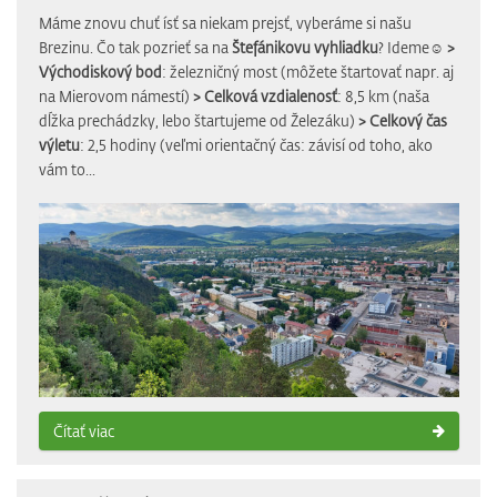
Máme znovu chuť ísť sa niekam prejsť, vyberáme si našu
Brezinu. Čo tak pozrieť sa na
Štefánikovu vyhliadku
? Ideme☺
>
Východiskový bod
: železničný most (môžete štartovať napr. aj
na Mierovom námestí)
> Celková vzdialenosť
: 8,5 km (naša
dĺžka prechádzky, lebo štartujeme od Železáku)
> Celkový čas
výletu
: 2,5 hodiny (veľmi orientačný čas: závisí od toho, ako
vám to...
Čítať viac