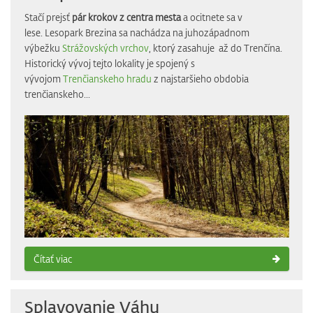
Stačí prejsť
pár krokov z centra mesta
a ocitnete sa v
lese. Lesopark Brezina sa nachádza na juhozápadnom
výbežku
Strážovských vrchov
, ktorý zasahuje až do Trenčína.
Historický vývoj tejto lokality je spojený s
vývojom
Trenčianskeho hradu
z najstaršieho obdobia
trenčianskeho...
Čítať viac
Splavovanie Váhu