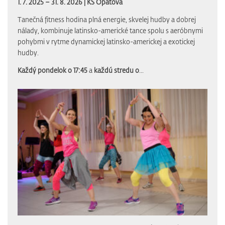
1. 7. 2025 – 31. 8. 2026 |
KS Opatová
Tanečná fitness hodina plná energie, skvelej hudby a dobrej
nálady, kombinuje latinsko-americké tance spolu s aeróbnymi
pohybmi v rytme dynamickej latinsko-americkej a exotickej
hudby.
Každý pondelok o 17:45
a
každú stredu o
...