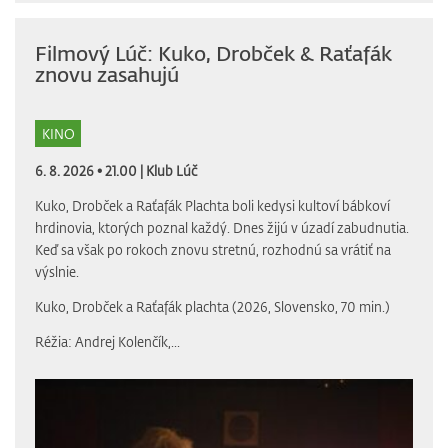
Filmový Lúč: Kuko, Drobček & Raťafák
znovu zasahujú
KINO
6. 8. 2026 • 21.00 |
Klub Lúč
Kuko, Drobček a Raťafák Plachta boli kedysi kultoví bábkoví
hrdinovia, ktorých poznal každý. Dnes žijú v úzadí zabudnutia.
Keď sa však po rokoch znovu stretnú, rozhodnú sa vrátiť na
výslnie.
Kuko, Drobček a Raťafák plachta (2026, Slovensko, 70 min.)
Réžia: Andrej Kolenčík,...