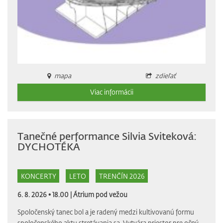
mapa
zdieľať
Viac informácii
Tanečné performance Silvia Sviteková:
DYCHOTÉKA
KONCERTY
LETO
TRENČÍN 2026
6. 8. 2026 • 18.00 |
Átrium pod vežou
Spoločenský tanec bol a je radený medzi kultivovanú formu
spoločenského aktu stretávania sa. Vytvára priestor pre očný