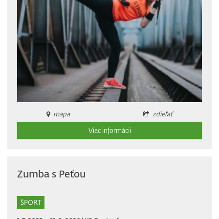
mapa
zdieľať
Viac informácii
Zumba s Peťou
ŠPORT