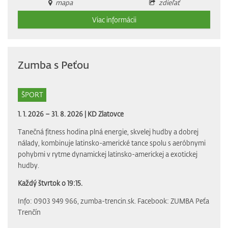
mapa
zdieľať
Viac informácii
Zumba s Peťou
ŠPORT
1. 1. 2026 – 31. 8. 2026 |
KD Zlatovce
Tanečná fitness hodina plná energie, skvelej hudby a dobrej
nálady, kombinuje latinsko-americké tance spolu s aeróbnymi
pohybmi v rytme dynamickej latinsko-americkej a exotickej
hudby.
Každý štvrtok o 19:15.
Info: 0903 949 966, zumba-trencin.sk. Facebook: ZUMBA Peťa
Trenčín