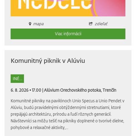
mapa
zdieľať
Viac informácii
Komunitný piknik v Alúviu
INÉ...
6. 8. 2026 • 17.00 |
Alúvium Orechovského potoka, Trenčín
Komunitné pikniky na pavilónoch Unio Specus a Unio Pendet v
Alúviu, budú pravidelnými obtýždennými stretnutiami, ktoré
prepájajú architektúru, prírodu a ľudí rôznych generácií.
Návštevníci sa môžu tešiť na pikniky doplnené o tvorivé dielne,
pohybové a relaxačné aktivity,...