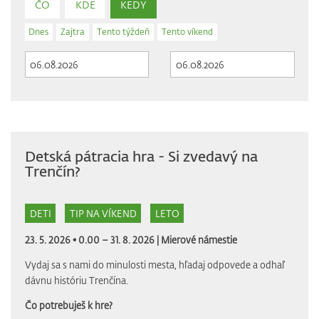
ČO
KDE
KEDY
Dnes
Zajtra
Tento týždeň
Tento víkend
Detská pátracia hra - Si zvedavý na
Trenčín?
DETI
TIP NA VÍKEND
LETO
23. 5. 2026 • 0.00 – 31. 8. 2026 |
Mierové námestie
Vydaj sa s nami do minulosti mesta, hľadaj odpovede a odhaľ
dávnu históriu Trenčína.
Čo potrebuješ k hre?