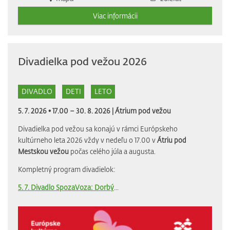
Viac informácii
Divadielka pod vežou 2026
DIVADLO
DETI
LETO
5. 7. 2026 • 17.00 – 30. 8. 2026 |
Átrium pod vežou
Divadielka pod vežou sa konajú v rámci Európskeho
kultúrneho leta 2026 vždy v nedeľu o 17.00 v
Átriu pod
Mestskou vežou
počas celého júla a augusta.
Kompletný program divadielok:
5. 7. Divadlo SpozaVoza: Dorbý
...