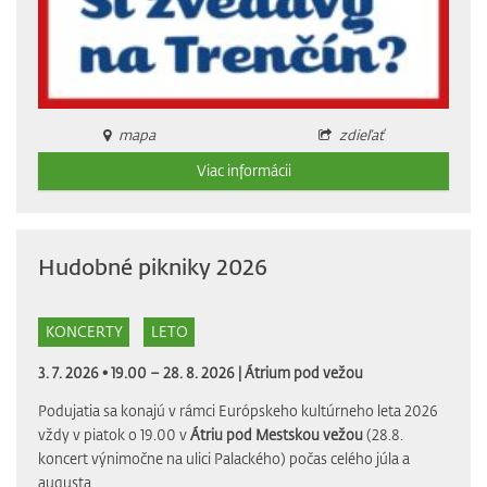
mapa
zdieľať
Viac informácii
Hudobné pikniky 2026
KONCERTY
LETO
3. 7. 2026 • 19.00 – 28. 8. 2026 |
Átrium pod vežou
Podujatia sa konajú v rámci Európskeho kultúrneho leta 2026
vždy v piatok o 19.00 v
Átriu pod Mestskou vežou
(28.8.
koncert výnimočne na ulici Palackého) počas celého júla a
augusta.