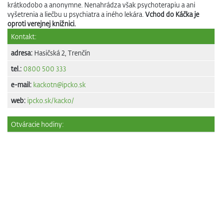
krátkodobo a anonymne. Nenahrádza však psychoterapiu a ani
vyšetrenia a liečbu u psychiatra a iného lekára.
Vchod do Káčka je
oproti verejnej knižnici.
Kontakt:
adresa:
Hasičská 2, Trenčín
tel.:
0800 500 333
e-mail:
kackotn@ipcko.sk
web:
ipcko.sk/kacko/
Otváracie hodiny: