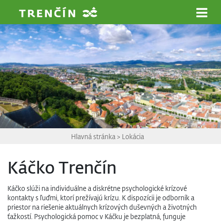
Prejsť na hlavný obsah
Hlavná stránka
>
Lokácia
Káčko Trenčín
Káčko slúži na individuálne a diskrétne psychologické krízové
kontakty s ľuďmi, ktorí prežívajú krízu. K dispozícii je odborník a
priestor na riešenie aktuálnych krízových duševných a životných
ťažkostí. Psychologická pomoc v Káčku je bezplatná, funguje