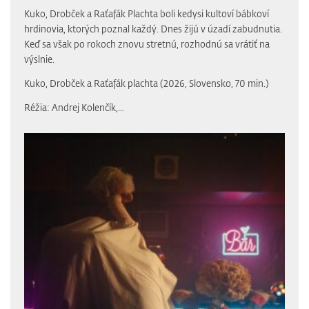
Kuko, Drobček a Raťafák Plachta boli kedysi kultoví bábkoví
hrdinovia, ktorých poznal každý. Dnes žijú v úzadí zabudnutia.
Keď sa však po rokoch znovu stretnú, rozhodnú sa vrátiť na
výslnie.
Kuko, Drobček a Raťafák plachta (2026, Slovensko, 70 min.)
Réžia: Andrej Kolenčík,...