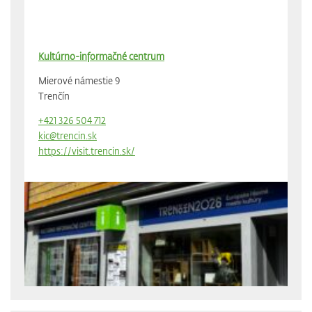
Kultúrno-informačné centrum
Mierové námestie 9
Trenčín
+421 326 504 712
kic@trencin.sk
https://visit.trencin.sk/