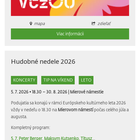
mapa
zdieľať
Viac informácii
Hudobné nedele 2026
KONCERTY
TIP NA VÍKEND
LETO
5. 7. 2026 • 18.30 – 30. 8. 2026 |
Mierové námestie
Podujatia sa konajú v rámci Európskeho kultúrneho leta 2026
vždy v nedeľu o 18.30 na
Mierovom námestí
počas celého júla a
augusta.
Kompletný program:
5. 7. Peter Berger, Maksym Kutsenko, Titusz
...