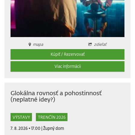
mapa
zdieľať
Kúpiť / Rezervovať
Viac informácii
Glokálna rovnosť a pohostinnosť
(neplatné idey?)
VÝSTAVY
TRENČÍN 2026
7. 8. 2026 • 17.00 |
Župný dom