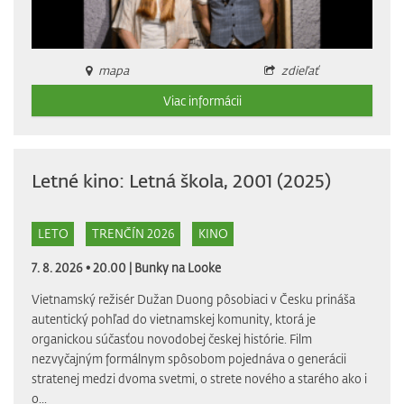
mapa
zdieľať
Viac informácii
Letné kino: Letná škola, 2001 (2025)
LETO
TRENČÍN 2026
KINO
7. 8. 2026 • 20.00 |
Bunky na Looke
Vietnamský režisér Dužan Duong pôsobiaci v Česku prináša
autentický pohľad do vietnamskej komunity, ktorá je
organickou súčasťou novodobej českej histórie. Film
nezvyčajným formálnym spôsobom pojednáva o generácii
stratenej medzi dvoma svetmi, o strete nového a starého ako i
o...