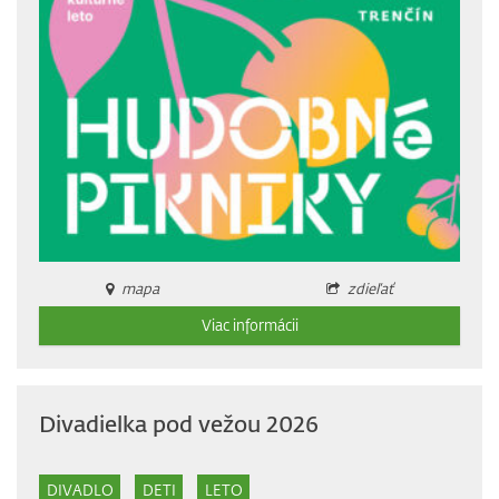
mapa
zdieľať
Viac informácii
Divadielka pod vežou 2026
DIVADLO
DETI
LETO