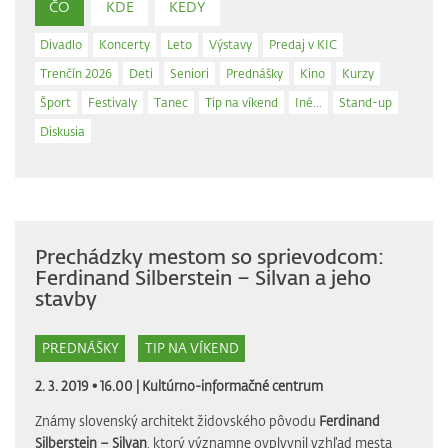
ČO
KDE
KEDY
Divadlo
Koncerty
Leto
Výstavy
Predaj v KIC
Trenčín 2026
Deti
Seniori
Prednášky
Kino
Kurzy
Šport
Festivaly
Tanec
Tip na víkend
Iné...
Stand-up
Diskusia
Prechádzky mestom so sprievodcom:
Ferdinand Silberstein – Silvan a jeho
stavby
PREDNÁŠKY
TIP NA VÍKEND
2. 3. 2019 • 16.00 |
Kultúrno-informačné centrum
Známy slovenský architekt židovského pôvodu
Ferdinand
Silberstein – Silvan
, ktorý významne ovplyvnil vzhľad mesta