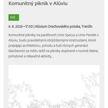
Komunitný piknik v Alúviu
INÉ...
6. 8. 2026 • 17.00 |
Alúvium Orechovského potoka, Trenčín
Komunitné pikniky na pavilónoch Unio Specus a Unio Pendet v
Alúviu, budú pravidelnými obtýždennými stretnutiami, ktoré
prepájajú architektúru, prírodu a ľudí rôznych generácií.
Návštevníci sa môžu tešiť na pikniky doplnené o tvorivé dielne,
pohybové a relaxačné aktivity,...