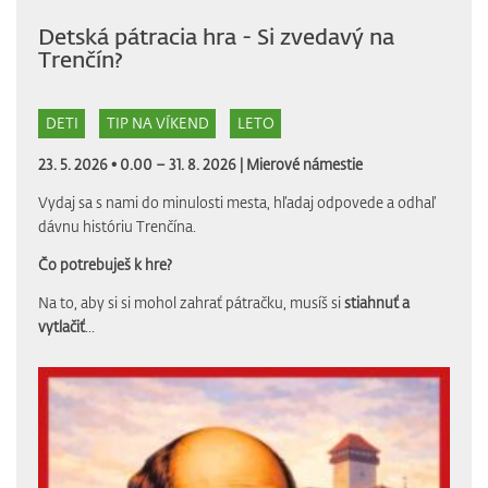
Detská pátracia hra - Si zvedavý na
Trenčín?
DETI
TIP NA VÍKEND
LETO
23. 5. 2026 • 0.00 – 31. 8. 2026 |
Mierové námestie
Vydaj sa s nami do minulosti mesta, hľadaj odpovede a odhaľ
dávnu históriu Trenčína.
Čo potrebuješ k hre?
Na to, aby si si mohol zahrať pátračku, musíš si
stiahnuť a
vytlačiť
...