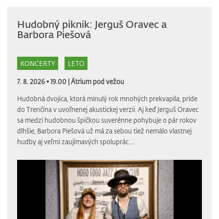
Hudobný piknik: Jerguš Oravec a
Barbora Piešová
KONCERTY
LETO
7. 8. 2026 • 19.00 |
Átrium pod vežou
Hudobná dvojica, ktorá minulý rok mnohých prekvapila, príde
do Trenčína v uvoľnenej akustickej verzii. Aj keď Jerguš Oravec
sa medzi hudobnou špičkou suverénne pohybuje o pár rokov
dlhšie, Barbora Piešová už má za sebou tiež nemálo vlastnej
hudby aj veľmi zaujímavých spoluprác....