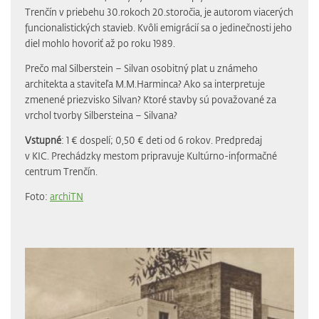
Trenčín v priebehu 30.rokoch 20.storočia, je autorom viacerých
funcionalistických stavieb. Kvôli emigrácií sa o jedinečnosti jeho
diel mohlo hovoriť až po roku 1989.
Prečo mal Silberstein – Silvan osobitný plat u známeho
architekta a staviteľa M.M.Harminca? Ako sa interpretuje
zmenené priezvisko Silvan? Ktoré stavby sú považované za
vrchol tvorby Silbersteina – Silvana?
Vstupné
: 1 € dospelí; 0,50 € deti od 6 rokov. Predpredaj
v KIC. Prechádzky mestom pripravuje Kultúrno-informačné
centrum Trenčín.
Foto:
archiTN