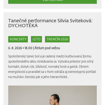
Tanečné performance Silvia Sviteková:
DYCHOTÉKA
KONCERTY
LETO
TRENČÍN 2026
6. 8. 2026 • 18.00 |
Átrium pod vežou
Spoločenský tanec bol a je radený medzi kultivovanú formu
spoločenského aktu stretávania sa. Vytvára priestor pre očný
kontakt, dotyk rúk, blízkosť, rovnaký krok a gestá. Okrem
energickosti a pravidiel sa v ňom odráža aj stereotypný pohľad
na mužsko-ženský pár a jeho hierarchické...