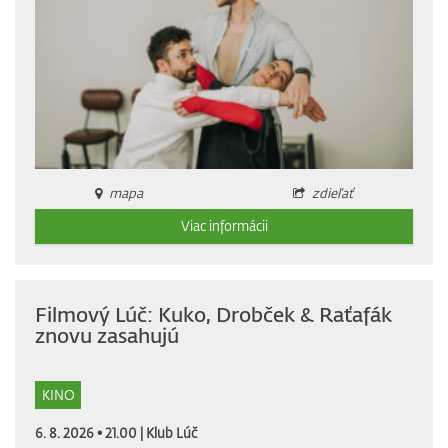
mapa
zdieľať
Viac informácii
Filmový Lúč: Kuko, Drobček & Raťafák
znovu zasahujú
KINO
6. 8. 2026 • 21.00 |
Klub Lúč