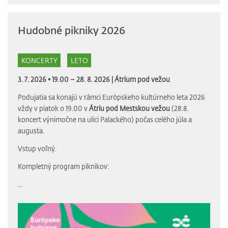
Hudobné pikniky 2026
KONCERTY
LETO
3. 7. 2026 • 19.00 – 28. 8. 2026 |
Átrium pod vežou
Podujatia sa konajú v rámci Európskeho kultúrneho leta 2026
vždy v piatok o 19.00 v
Átriu pod Mestskou vežou
(28.8.
koncert výnimočne na ulici Palackého) počas celého júla a
augusta.
Vstup voľný.
Kompletný program piknikov:
...