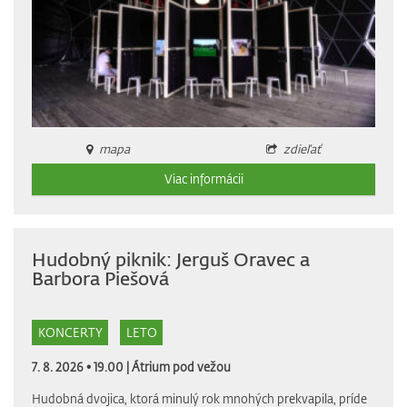
mapa
zdieľať
Viac informácii
Hudobný piknik: Jerguš Oravec a
Barbora Piešová
KONCERTY
LETO
7. 8. 2026 • 19.00 |
Átrium pod vežou
Hudobná dvojica, ktorá minulý rok mnohých prekvapila, príde