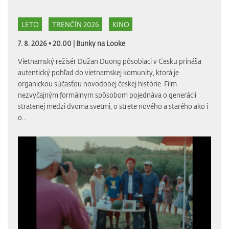
LETO
TRENČÍN 2026
KINO
7. 8. 2026 • 20.00 |
Bunky na Looke
Vietnamský režisér Dužan Duong pôsobiaci v Česku prináša
autentický pohľad do vietnamskej komunity, ktorá je
organickou súčasťou novodobej českej histórie. Film
nezvyčajným formálnym spôsobom pojednáva o generácii
stratenej medzi dvoma svetmi, o strete nového a starého ako i
o...