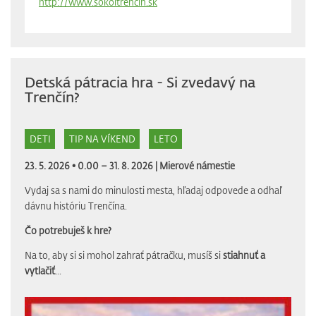
http://www.sokoltrencin.sk
Detská pátracia hra - Si zvedavý na
Trenčín?
DETI
TIP NA VÍKEND
LETO
23. 5. 2026 • 0.00 – 31. 8. 2026 |
Mierové námestie
Vydaj sa s nami do minulosti mesta, hľadaj odpovede a odhaľ
dávnu históriu Trenčína.
Čo potrebuješ k hre?
Na to, aby si si mohol zahrať pátračku, musíš si
stiahnuť a
vytlačiť
...