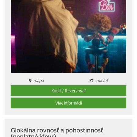
mapa
zdieľať
Kúpiť / Rezervovať
Viac informácii
Glokálna rovnosť a pohostinnosť
(neplatné idey?)