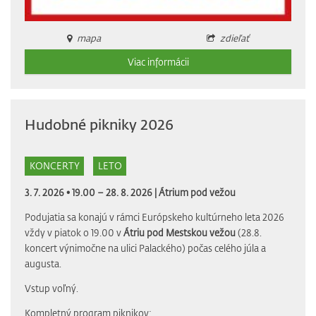
mapa
zdieľať
Viac informácii
Hudobné pikniky 2026
KONCERTY
LETO
3. 7. 2026 • 19.00 – 28. 8. 2026 |
Átrium pod vežou
Podujatia sa konajú v rámci Európskeho kultúrneho leta 2026
vždy v piatok o 19.00 v
Átriu pod Mestskou vežou
(28.8.
koncert výnimočne na ulici Palackého) počas celého júla a
augusta.
Vstup voľný.
Kompletný program piknikov: