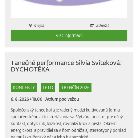
mapa
zdieľať
Viac informácii
Tanečné performance Silvia Sviteková:
DYCHOTÉKA
KONCERTY
LETO
TRENČÍN 2026
6. 8. 2026 • 18.00 |
Átrium pod vežou
Spoločenský tanec bol a je radený medzi kultivovanú formu
spoločenského aktu stretávania sa. Vytvára priestor pre očný
kontakt, dotyk rúk, blízkosť, rovnaký krok a gestá. Okrem
energickosti a pravidiel sa v ňom odráža aj stereotypný pohľad
na mužsko-ženský pár a jeho hierarchické...