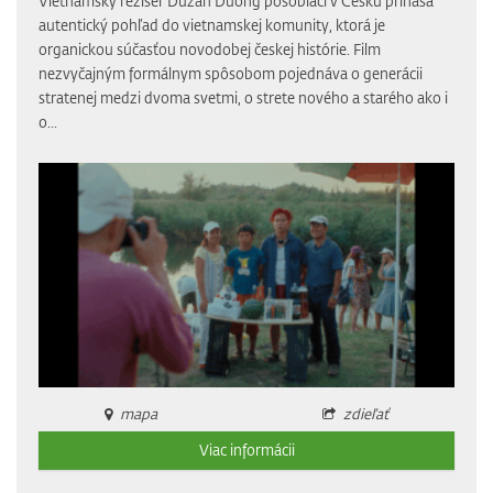
Vietnamský režisér Dužan Duong pôsobiaci v Česku prináša
autentický pohľad do vietnamskej komunity, ktorá je
organickou súčasťou novodobej českej histórie. Film
nezvyčajným formálnym spôsobom pojednáva o generácii
stratenej medzi dvoma svetmi, o strete nového a starého ako i
o...
mapa
zdieľať
Viac informácii