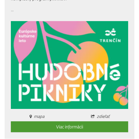
...
mapa
zdieľať
Viac informácii