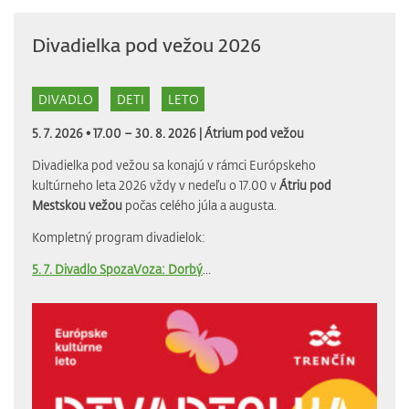
Divadielka pod vežou 2026
DIVADLO
DETI
LETO
5. 7. 2026 • 17.00 – 30. 8. 2026 |
Átrium pod vežou
Divadielka pod vežou sa konajú v rámci Európskeho
kultúrneho leta 2026 vždy v nedeľu o 17.00 v
Átriu pod
Mestskou vežou
počas celého júla a augusta.
Kompletný program divadielok:
5. 7. Divadlo SpozaVoza: Dorbý
...