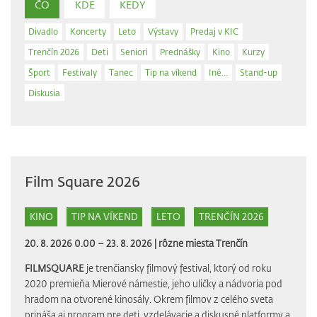
ČO
KDE
KEDY
Divadlo
Koncerty
Leto
Výstavy
Predaj v KIC
Trenčín 2026
Deti
Seniori
Prednášky
Kino
Kurzy
Šport
Festivaly
Tanec
Tip na víkend
Iné...
Stand-up
Diskusia
Film Square 2026
KINO
TIP NA VÍKEND
LETO
TRENČÍN 2026
20. 8. 2026 0.00 – 23. 8. 2026 |
rôzne miesta Trenčín
FILMSQUARE
je trenčiansky filmový festival, ktorý od roku
2020 premieňa Mierové námestie, jeho uličky a nádvoria pod
hradom na otvorené kinosály. Okrem filmov z celého sveta
prináša aj program pre deti, vzdelávacie a diskusné platformy a