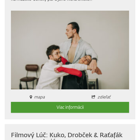
mapa
zdieľať
Viac informácii
Filmový Lúč: Kuko, Drobček & Raťafák