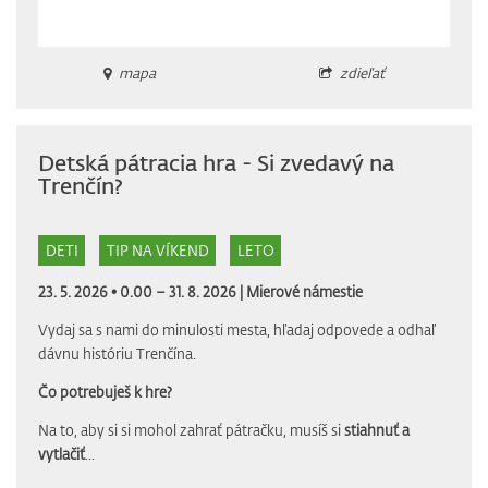
mapa
zdieľať
Detská pátracia hra - Si zvedavý na
Trenčín?
DETI
TIP NA VÍKEND
LETO
23. 5. 2026 • 0.00 – 31. 8. 2026 |
Mierové námestie
Vydaj sa s nami do minulosti mesta, hľadaj odpovede a odhaľ
dávnu históriu Trenčína.
Čo potrebuješ k hre?
Na to, aby si si mohol zahrať pátračku, musíš si
stiahnuť a
vytlačiť
...