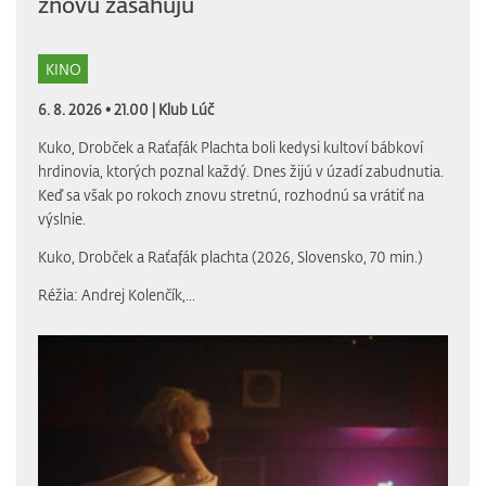
znovu zasahujú
KINO
6. 8. 2026 • 21.00 |
Klub Lúč
Kuko, Drobček a Raťafák Plachta boli kedysi kultoví bábkoví
hrdinovia, ktorých poznal každý. Dnes žijú v úzadí zabudnutia.
Keď sa však po rokoch znovu stretnú, rozhodnú sa vrátiť na
výslnie.
Kuko, Drobček a Raťafák plachta (2026, Slovensko, 70 min.)
Réžia: Andrej Kolenčík,...