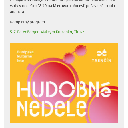
vždy v nedeľu o 18.30 na
Mierovom námestí
počas celého júla a
augusta.
Kompletný program:
5. 7. Peter Berger, Maksym Kutsenko, Titusz
...