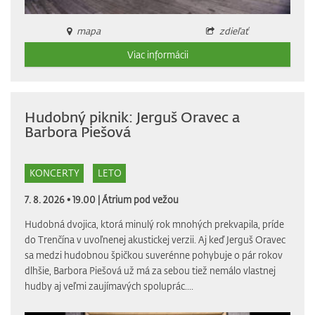
mapa
zdieľať
Viac informácii
Hudobný piknik: Jerguš Oravec a
Barbora Piešová
KONCERTY
LETO
7. 8. 2026 • 19.00 |
Átrium pod vežou
Hudobná dvojica, ktorá minulý rok mnohých prekvapila, príde
do Trenčína v uvoľnenej akustickej verzii. Aj keď Jerguš Oravec
sa medzi hudobnou špičkou suverénne pohybuje o pár rokov
dlhšie, Barbora Piešová už má za sebou tiež nemálo vlastnej
hudby aj veľmi zaujímavých spoluprác....