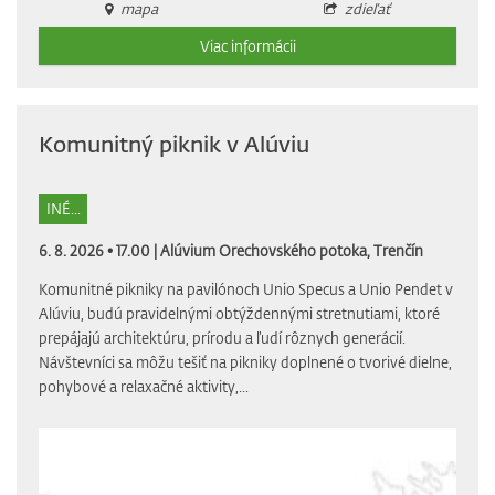
mapa
zdieľať
Viac informácii
Komunitný piknik v Alúviu
INÉ...
6. 8. 2026 • 17.00 |
Alúvium Orechovského potoka, Trenčín
Komunitné pikniky na pavilónoch Unio Specus a Unio Pendet v
Alúviu, budú pravidelnými obtýždennými stretnutiami, ktoré
prepájajú architektúru, prírodu a ľudí rôznych generácií.
Návštevníci sa môžu tešiť na pikniky doplnené o tvorivé dielne,
pohybové a relaxačné aktivity,...