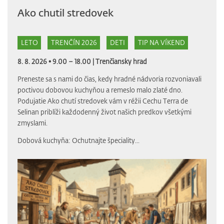
Ako chutil stredovek
LETO
TRENČÍN 2026
DETI
TIP NA VÍKEND
8. 8. 2026 • 9.00 – 18.00 |
Trenčiansky hrad
Preneste sa s nami do čias, kedy hradné nádvoria rozvoniavali
poctivou dobovou kuchyňou a remeslo malo zlaté dno.
Podujatie Ako chutí stredovek vám v réžii Cechu Terra de
Selinan priblíži každodenný život našich predkov všetkými
zmyslami.
Dobová kuchyňa: Ochutnajte špeciality...