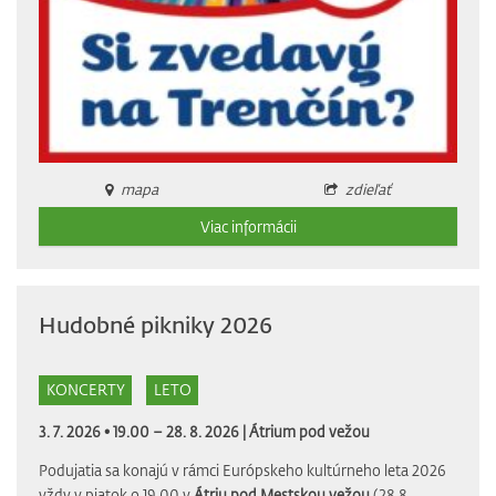
mapa
zdieľať
Viac informácii
Hudobné pikniky 2026
KONCERTY
LETO
3. 7. 2026 • 19.00 – 28. 8. 2026 |
Átrium pod vežou
Podujatia sa konajú v rámci Európskeho kultúrneho leta 2026
vždy v piatok o 19.00 v
Átriu pod Mestskou vežou
(28.8.