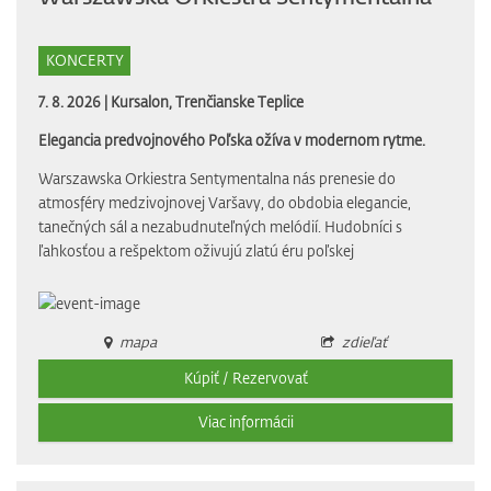
KONCERTY
7. 8. 2026 |
Kursalon, Trenčianske Teplice
Elegancia predvojnového Poľska ožíva v modernom rytme.
Warszawska Orkiestra Sentymentalna nás prenesie do
atmosféry medzivojnovej Varšavy, do obdobia elegancie,
tanečných sál a nezabudnuteľných melódií. Hudobníci s
ľahkosťou a rešpektom oživujú zlatú éru poľskej
mapa
zdieľať
Kúpiť / Rezervovať
Viac informácii