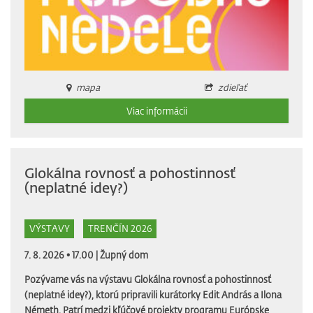
mapa
zdieľať
Viac informácii
Glokálna rovnosť a pohostinnosť
(neplatné idey?)
VÝSTAVY
TRENČÍN 2026
7. 8. 2026 • 17.00 |
Župný dom
Pozývame vás na výstavu Glokálna rovnosť a pohostinnosť
(neplatné idey?), ktorú pripravili kurátorky Edit András a Ilona
Németh. Patrí medzi kľúčové projekty programu Európske