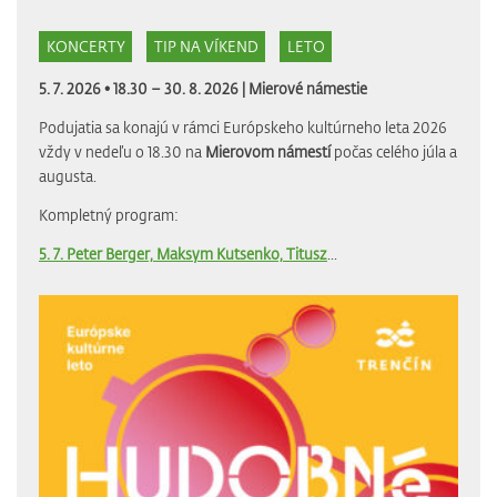
KONCERTY
TIP NA VÍKEND
LETO
5. 7. 2026 • 18.30 – 30. 8. 2026 |
Mierové námestie
Podujatia sa konajú v rámci Európskeho kultúrneho leta 2026
vždy v nedeľu o 18.30 na
Mierovom námestí
počas celého júla a
augusta.
Kompletný program:
5. 7. Peter Berger, Maksym Kutsenko, Titusz
...