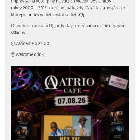
Priprav sa na večer plný najväčších videoklipov a hitov
rokov 2000 – 2015, ktoré pozná každý. Čaká ťa atmosféra, pri
ktorej nebudeš vedieť zostať sedieť. 💃🕺
O hudbu sa postará DJ Jordy Ray, ktorý namixuje tie najlepšie
skladby.
🕙 Začíname o 22:00
🍸 Welcome drink...