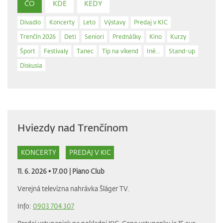
ČO
KDE
KEDY
Divadlo
Koncerty
Leto
Výstavy
Predaj v KIC
Trenčín 2026
Deti
Seniori
Prednášky
Kino
Kurzy
Šport
Festivaly
Tanec
Tip na víkend
Iné...
Stand-up
Diskusia
Hviezdy nad Trenčínom
KONCERTY
PREDAJ V KIC
11. 6. 2026 • 17.00 |
Piano Club
Verejná televízna nahrávka Šláger TV.
Info:
0903 704 307