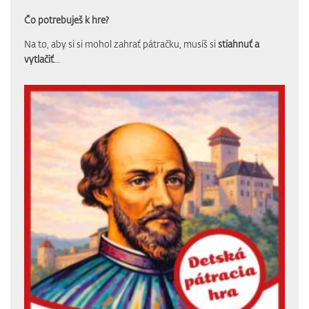
Čo potrebuješ k hre?
Na to, aby si si mohol zahrať pátračku, musíš si
stiahnuť a
vytlačiť
...