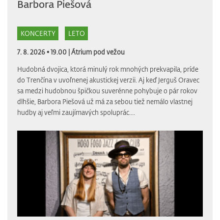
Barbora Piešová
KONCERTY
LETO
7. 8. 2026 • 19.00 |
Átrium pod vežou
Hudobná dvojica, ktorá minulý rok mnohých prekvapila, príde
do Trenčína v uvoľnenej akustickej verzii. Aj keď Jerguš Oravec
sa medzi hudobnou špičkou suverénne pohybuje o pár rokov
dlhšie, Barbora Piešová už má za sebou tiež nemálo vlastnej
hudby aj veľmi zaujímavých spoluprác....