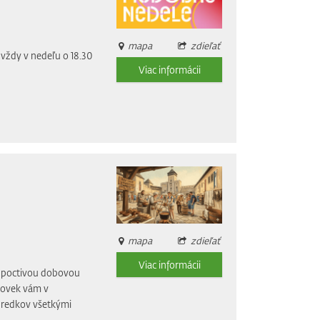
mapa
zdieľať
vždy v nedeľu o 18.30
Viac informácii
mapa
zdieľať
Viac informácii
li poctivou dobovou
dovek vám v
 predkov všetkými