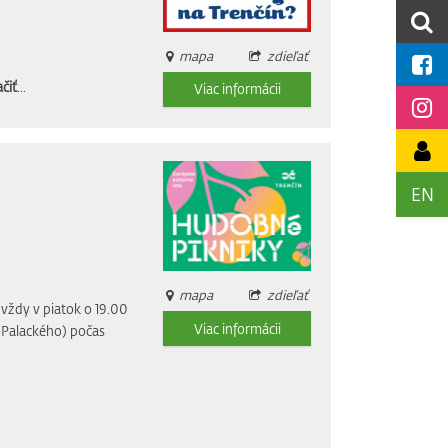
mapa
zdieľať
čiť
...
Viac informácii
EN
mapa
zdieľať
vždy v piatok o 19.00
Viac informácii
i Palackého) počas