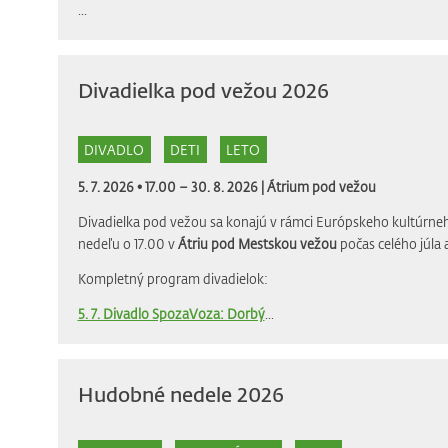
...
Divadielka pod vežou 2026
DIVADLO
DETI
LETO
5. 7. 2026 • 17.00 – 30. 8. 2026 |
Átrium pod vežou
Divadielka pod vežou sa konajú v rámci Európskeho kultúrneh
nedeľu o 17.00 v
Átriu pod Mestskou vežou
počas celého júla 
Kompletný program divadielok:
5. 7. Divadlo SpozaVoza: Dorbý
...
Hudobné nedele 2026