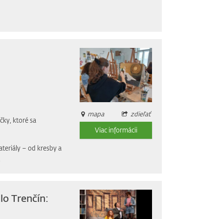
mapa
zdieľať
čky, ktoré sa
Viac informácii
ateriály – od kresby a
.
lo Trenčín: