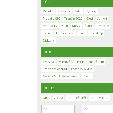
ČO
Divadlo
Koncerty
Leto
Výstavy
Predaj v KIC
Trenčín 2026
Deti
Seniori
Prednášky
Kino
Kurzy
Šport
Festivaly
Tanec
Tip na víkend
Iné...
Stand-up
Diskusia
KDE
Hviezda
Mierové námestie
Župný dom
Trenčiansky hrad
Posádkový klub
Galéria M. A. Bazovského
Viac...
KEDY
Dnes
Zajtra
Tento týždeň
Tento víkend