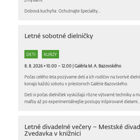
Dobová kuchyňa: Ochutnajte špeciality...
Letné sobotné dielničky
DETI
KURZY
8. 8. 2026 • 10.00 – 12.00 |
Galéria M. A. Bazovského
Počas celého leta pozývame deti a ich rodičov na tvorivé dielni
konajú každú sobotu v priestoroch Galérie Bazovského.
Deti si počas dielničiek vyskúšajú rôzne výtvarné techniky a m
maľby až po experimentálnejšie postupy inšpirované dielami..
Letné divadelné večery – Mestské divad
Zvedavka v knižnici