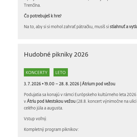
Trenčína.
Čo potrebuješ k hre?
Na to, aby si si mohol zahrať pátračku, musíš si
stiahnuť a vytla
Hudobné pikniky 2026
KONCERTY
LETO
3. 7. 2026 • 19.00 – 28. 8. 2026 |
Átrium pod vežou
Podujatia sa konajú v rámci Európskeho kultúrneho leta 2026 
v
Átriu pod Mestskou vežou
(28.8. koncert výnimočne na ulic
celého júla a augusta.
Vstup voľný.
Kompletný program piknikov: