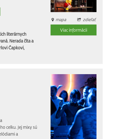
mapa
zdieľať
Viac informácii
ich literárnych
aná. Nerada číta a
rlovi Čapkovi,
ja
 celku. Jej mixy sú
elódiami a