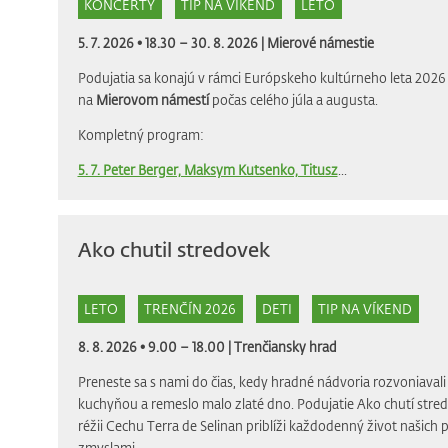
KONCERTY
TIP NA VÍKEND
LETO
5. 7. 2026 • 18.30 – 30. 8. 2026 |
Mierové námestie
Podujatia sa konajú v rámci Európskeho kultúrneho leta 2026 
na
Mierovom námestí
počas celého júla a augusta.
Kompletný program:
5. 7. Peter Berger, Maksym Kutsenko, Titusz
...
Ako chutil stredovek
LETO
TRENČÍN 2026
DETI
TIP NA VÍKEND
8. 8. 2026 • 9.00 – 18.00 |
Trenčiansky hrad
Preneste sa s nami do čias, kedy hradné nádvoria rozvoniava
kuchyňou a remeslo malo zlaté dno. Podujatie Ako chutí stre
réžii Cechu Terra de Selinan priblíži každodenný život našich
zmyslami.