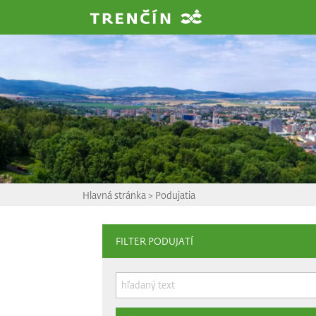
Prejsť na hlavný obsah
Hlavná stránka
>
Podujatia
FILTER PODUJATÍ