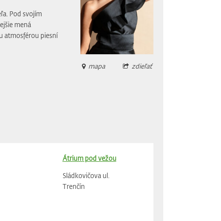
eľa. Pod svojím
ejšie mená
 atmosférou piesní
mapa
zdieľať
Átrium pod vežou
Sládkovičova ul.
Trenčín