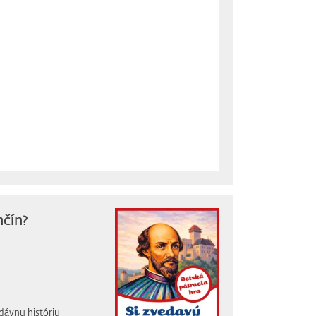
nčín?
dávnu históriu