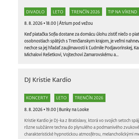
DIVADLO
LETO
TRENČÍN 2026
TIP NA VÍKEND
8. 8. 2026 • 18.00 |
Átrium pod vežou
Keď piatačka Sofia dostane za domácu úlohu zistiť niečo o piat
osobnostiach spätých s Trenčianskym krajom, je veľmi nahnev
nechce sa jej hľadať zaujímavosti k Ľudmile Podjavorinskej, Ka
Michalovi Rešetkovi, Vojtechovi Zamarovskému a...
DJ Kristie Kardio
KONCERTY
LETO
TRENČÍN 2026
8. 8. 2026 • 19.00 |
Bunky na Looke
Kristie Kardio je DJ-ka z Bratislavy, ktorá vo svojich setoch spá
rôzne subžánre techna do plynulého a podmanivého zvukového
charakteristické hypnotickou atmosférou, melancholickými m