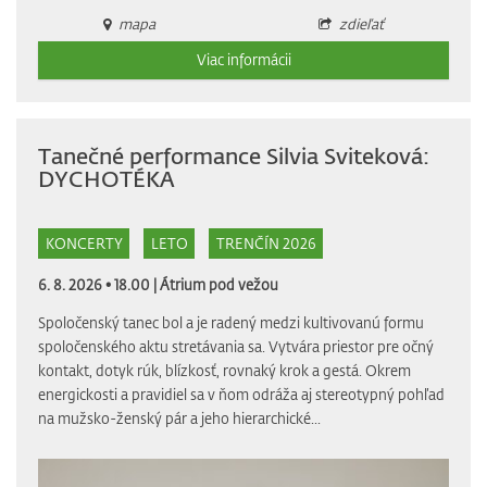
mapa
zdieľať
Viac informácii
Tanečné performance Silvia Sviteková:
DYCHOTÉKA
KONCERTY
LETO
TRENČÍN 2026
6. 8. 2026 • 18.00 |
Átrium pod vežou
Spoločenský tanec bol a je radený medzi kultivovanú formu
spoločenského aktu stretávania sa. Vytvára priestor pre očný
kontakt, dotyk rúk, blízkosť, rovnaký krok a gestá. Okrem
energickosti a pravidiel sa v ňom odráža aj stereotypný pohľad
na mužsko-ženský pár a jeho hierarchické...