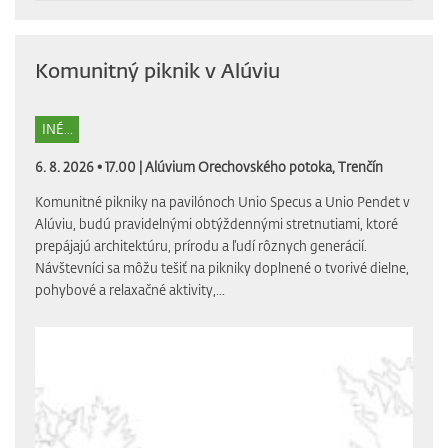
Komunitný piknik v Alúviu
INÉ...
6. 8. 2026 • 17.00 |
Alúvium Orechovského potoka, Trenčín
Komunitné pikniky na pavilónoch Unio Specus a Unio Pendet v
Alúviu, budú pravidelnými obtýždennými stretnutiami, ktoré
prepájajú architektúru, prírodu a ľudí rôznych generácií.
Návštevníci sa môžu tešiť na pikniky doplnené o tvorivé dielne,
pohybové a relaxačné aktivity,...