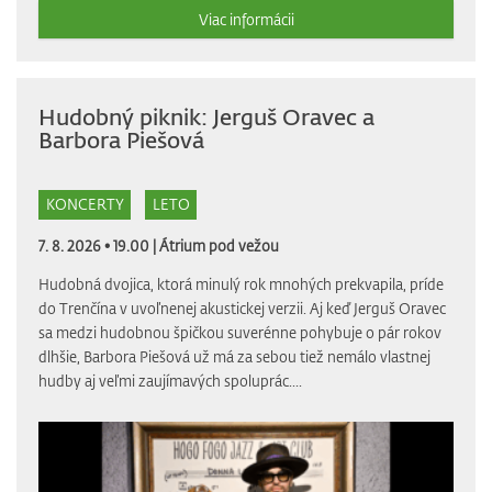
Viac informácii
Hudobný piknik: Jerguš Oravec a
Barbora Piešová
KONCERTY
LETO
7. 8. 2026 • 19.00 |
Átrium pod vežou
Hudobná dvojica, ktorá minulý rok mnohých prekvapila, príde
do Trenčína v uvoľnenej akustickej verzii. Aj keď Jerguš Oravec
sa medzi hudobnou špičkou suverénne pohybuje o pár rokov
dlhšie, Barbora Piešová už má za sebou tiež nemálo vlastnej
hudby aj veľmi zaujímavých spoluprác....