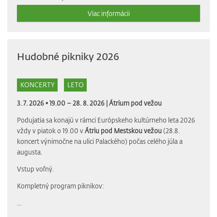
Viac informácii
Hudobné pikniky 2026
KONCERTY
LETO
3. 7. 2026 • 19.00 – 28. 8. 2026 |
Átrium pod vežou
Podujatia sa konajú v rámci Európskeho kultúrneho leta 2026
vždy v piatok o 19.00 v
Átriu pod Mestskou vežou
(28.8.
koncert výnimočne na ulici Palackého) počas celého júla a
augusta.
Vstup voľný.
Kompletný program piknikov:
...