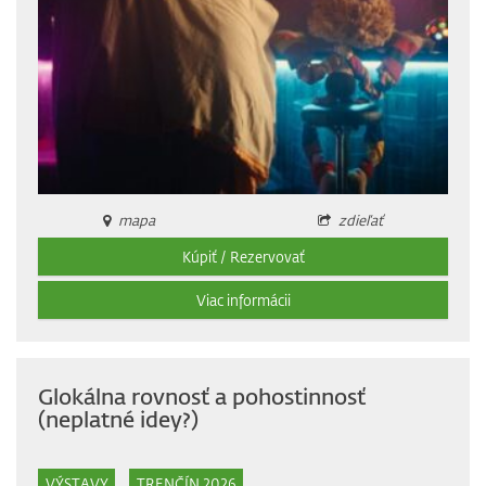
mapa
zdieľať
Kúpiť / Rezervovať
Viac informácii
Glokálna rovnosť a pohostinnosť
(neplatné idey?)
VÝSTAVY
TRENČÍN 2026