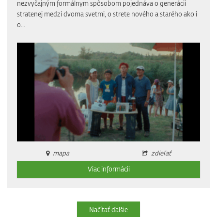
nezvyčajným formálnym spôsobom pojednáva o generácii
stratenej medzi dvoma svetmi, o strete nového a starého ako i
o...
mapa
zdieľať
Viac informácii
Načítať ďalšie