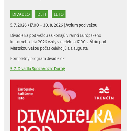
DIVADLO
DETI
LETO
5. 7. 2026 • 17.00 – 30. 8. 2026 |
Átrium pod vežou
Divadielka pod vežou sa konajú v rámci Európskeho
kultúrneho leta 2026 vždy v nedeľu o 17.00 v
Átriu pod
Mestskou vežou
počas celého júla a augusta.
Kompletný program divadielok:
5. 7. Divadlo SpozaVoza: Dorbý
...