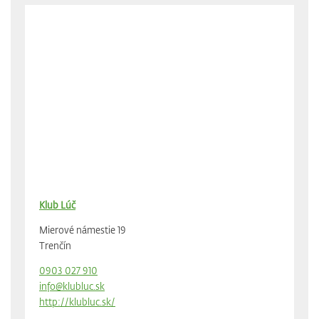
Klub Lúč
Mierové námestie 19
Trenčín
0903 027 910
info@klubluc.sk
http://klubluc.sk/