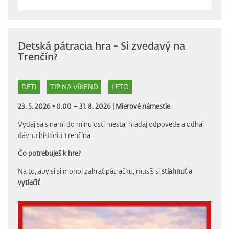
Detská pátracia hra - Si zvedavý na
Trenčín?
DETI
TIP NA VÍKEND
LETO
23. 5. 2026 • 0.00 – 31. 8. 2026 |
Mierové námestie
Vydaj sa s nami do minulosti mesta, hľadaj odpovede a odhaľ
dávnu históriu Trenčína.
Čo potrebuješ k hre?
Na to, aby si si mohol zahrať pátračku, musíš si
stiahnuť a
vytlačiť
...