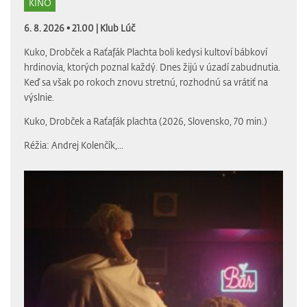
KINO
6. 8. 2026 • 21.00 |
Klub Lúč
Kuko, Drobček a Raťafák Plachta boli kedysi kultoví bábkoví
hrdinovia, ktorých poznal každý. Dnes žijú v úzadí zabudnutia.
Keď sa však po rokoch znovu stretnú, rozhodnú sa vrátiť na
výslnie.
Kuko, Drobček a Raťafák plachta (2026, Slovensko, 70 min.)
Réžia: Andrej Kolenčík,...