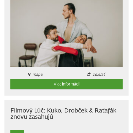
mapa
zdieľať
Viac informácii
Filmový Lúč: Kuko, Drobček & Raťafák
znovu zasahujú