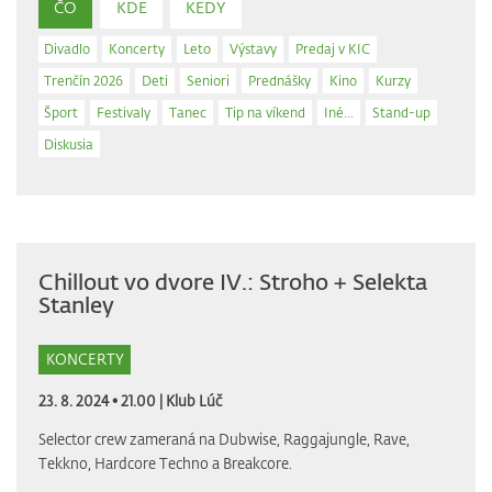
ČO
KDE
KEDY
Divadlo
Koncerty
Leto
Výstavy
Predaj v KIC
Trenčín 2026
Deti
Seniori
Prednášky
Kino
Kurzy
Šport
Festivaly
Tanec
Tip na víkend
Iné...
Stand-up
Diskusia
Chillout vo dvore IV.: Stroho + Selekta
Stanley
KONCERTY
23. 8. 2024 • 21.00 |
Klub Lúč
Selector crew zameraná na Dubwise, Raggajungle, Rave,
Tekkno, Hardcore Techno a Breakcore.