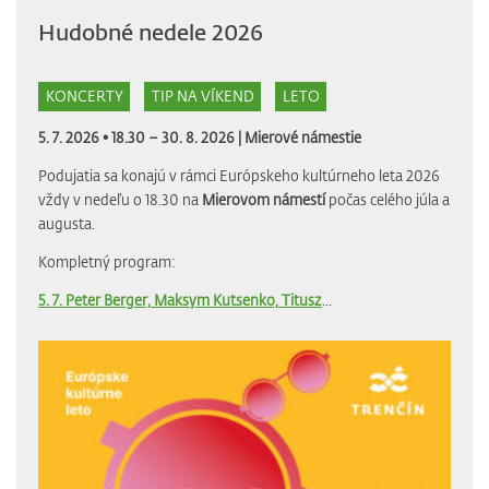
Hudobné nedele 2026
KONCERTY
TIP NA VÍKEND
LETO
5. 7. 2026 • 18.30 – 30. 8. 2026 |
Mierové námestie
Podujatia sa konajú v rámci Európskeho kultúrneho leta 2026
vždy v nedeľu o 18.30 na
Mierovom námestí
počas celého júla a
augusta.
Kompletný program:
5. 7. Peter Berger, Maksym Kutsenko, Titusz
...