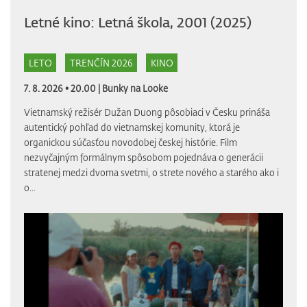
Letné kino: Letná škola, 2001 (2025)
LETO
TRENČÍN 2026
KINO
7. 8. 2026 • 20.00 |
Bunky na Looke
Vietnamský režisér Dužan Duong pôsobiaci v Česku prináša
autentický pohľad do vietnamskej komunity, ktorá je
organickou súčasťou novodobej českej histórie. Film
nezvyčajným formálnym spôsobom pojednáva o generácii
stratenej medzi dvoma svetmi, o strete nového a starého ako i
o...