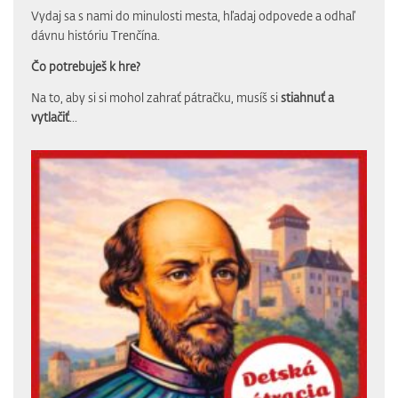
Vydaj sa s nami do minulosti mesta, hľadaj odpovede a odhaľ
dávnu históriu Trenčína.
Čo potrebuješ k hre?
Na to, aby si si mohol zahrať pátračku, musíš si
stiahnuť a
vytlačiť
...