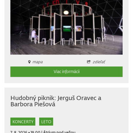
mapa
zdieľať
Viac informácii
Hudobný piknik: Jerguš Oravec a
Barbora Piešová
KONCERTY
LETO
7. 8. 2026 • 19.00 |
Átrium pod vežou