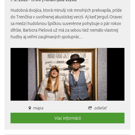
Hudobná dvojica, ktorá minulý rok mnohých prekvapila, príde
do Trenčína v uvoľnenej akustickej verzii. Aj keď Jerguš Oravec
sa medzi hudobnou špičkou suverénne pohybuje o pár rokov
dlhšie, Barbora Piešová už má za sebou tiež nemálo vlastnej
hudby aj veľmi zaujímavých spoluprác....
mapa
zdieľať
Viac informácii