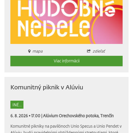
mapa
zdieľať
Viac informácii
Komunitný piknik v Alúviu
INÉ...
6. 8. 2026 • 17.00 |
Alúvium Orechovského potoka, Trenčín
Komunitné pikniky na pavilónoch Unio Specus a Unio Pendet v
Alúviu, budú pravidelnými obtýždennými stretnutiami, ktoré