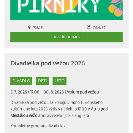
mapa
zdieľať
Viac informácii
Divadielka pod vežou 2026
DIVADLO
DETI
LETO
5. 7. 2026 • 17.00 – 30. 8. 2026 |
Átrium pod vežou
Divadielka pod vežou sa konajú v rámci Európskeho
kultúrneho leta 2026 vždy v nedeľu o 17.00 v
Átriu pod
Mestskou vežou
počas celého júla a augusta.
Kompletný program divadielok: