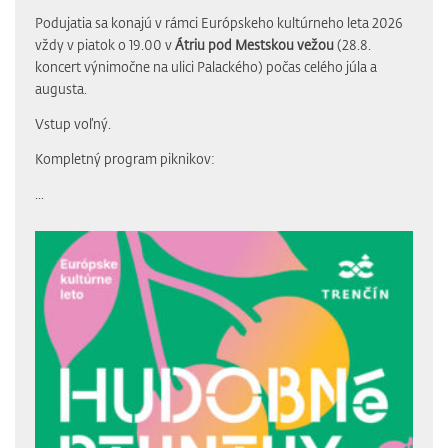
Podujatia sa konajú v rámci Európskeho kultúrneho leta 2026
vždy v piatok o 19.00 v
Átriu pod Mestskou vežou
(28.8.
koncert výnimočne na ulici Palackého) počas celého júla a
augusta.
Vstup voľný.
Kompletný program piknikov:
...