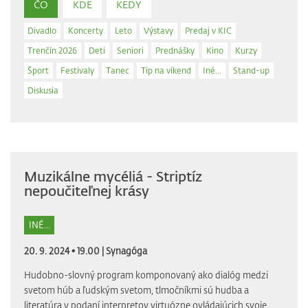
ČO
KDE
KEDY
Divadlo
Koncerty
Leto
Výstavy
Predaj v KIC
Trenčín 2026
Deti
Seniori
Prednášky
Kino
Kurzy
Šport
Festivaly
Tanec
Tip na víkend
Iné...
Stand-up
Diskusia
Muzikálne mycéliá - Striptíz
nepoučiteľnej krásy
INÉ...
20. 9. 2024 • 19.00 |
Synagóga
Hudobno-slovný program komponovaný ako dialóg medzi
svetom húb a ľudským svetom, tlmočníkmi sú hudba a
literatúra v podaní interpretov virtuózne ovládajúcich svoje