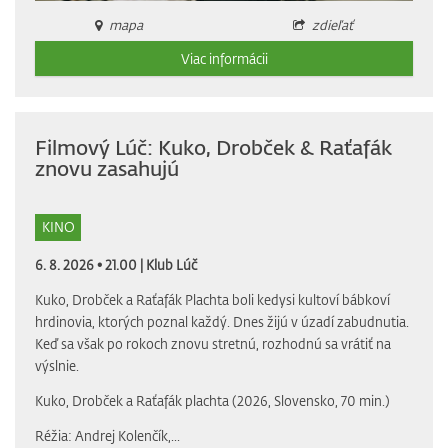
mapa
zdieľať
Viac informácii
Filmový Lúč: Kuko, Drobček & Raťafák
znovu zasahujú
KINO
6. 8. 2026 • 21.00 |
Klub Lúč
Kuko, Drobček a Raťafák Plachta boli kedysi kultoví bábkoví
hrdinovia, ktorých poznal každý. Dnes žijú v úzadí zabudnutia.
Keď sa však po rokoch znovu stretnú, rozhodnú sa vrátiť na
výslnie.
Kuko, Drobček a Raťafák plachta (2026, Slovensko, 70 min.)
Réžia: Andrej Kolenčík,...