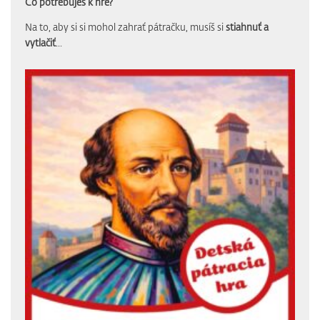
Čo potrebuješ k hre?
Na to, aby si si mohol zahrať pátračku, musíš si
stiahnuť a
vytlačiť
...