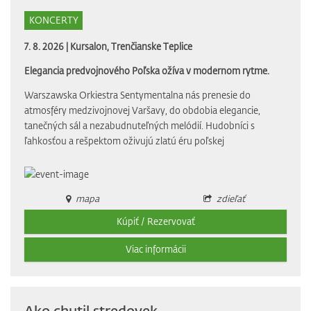
KONCERTY
7. 8. 2026 |
Kursalon, Trenčianske Teplice
Elegancia predvojnového Poľska ožíva v modernom rytme.
Warszawska Orkiestra Sentymentalna nás prenesie do
atmosféry medzivojnovej Varšavy, do obdobia elegancie,
tanečných sál a nezabudnuteľných melódií. Hudobníci s
ľahkosťou a rešpektom oživujú zlatú éru poľskej
mapa
zdieľať
Kúpiť / Rezervovať
Viac informácii
Ako chutil stredovek