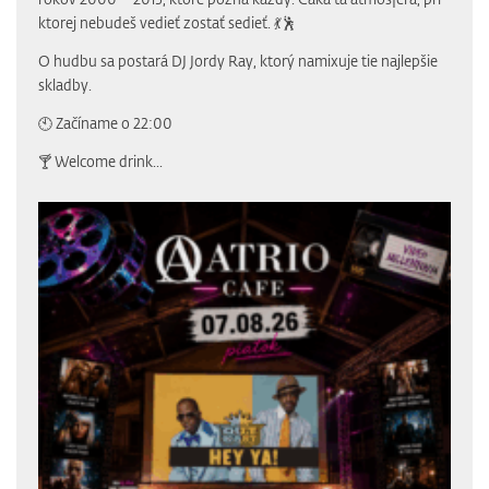
ktorej nebudeš vedieť zostať sedieť. 💃🕺
O hudbu sa postará DJ Jordy Ray, ktorý namixuje tie najlepšie
skladby.
🕙 Začíname o 22:00
🍸 Welcome drink...