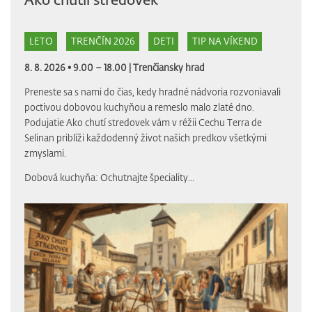
LETO
TRENČÍN 2026
DETI
TIP NA VÍKEND
8. 8. 2026 • 9.00 – 18.00 |
Trenčiansky hrad
Preneste sa s nami do čias, kedy hradné nádvoria rozvoniavali
poctivou dobovou kuchyňou a remeslo malo zlaté dno.
Podujatie Ako chutí stredovek vám v réžii Cechu Terra de
Selinan priblíži každodenný život našich predkov všetkými
zmyslami.
Dobová kuchyňa: Ochutnajte špeciality...