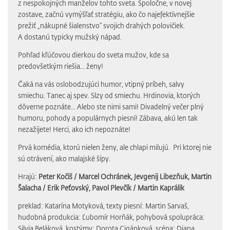
z nespokojných manželov tohto sveta. Spoločne, v novej
zostave, začnú vymýšľať stratégiu, ako čo najefektívnejšie
prežiť „nákupné šialenstvo“ svojich drahých polovičiek.
A dostanú typicky mužský nápad.
Pohľad kľúčovou dierkou do sveta mužov, kde sa
predovšetkým riešia... ženy!
Čaká na vás oslobodzujúci humor, vtipný príbeh, salvy
smiechu. Tanec aj spev. Slzy od smiechu. Hrdinovia, ktorých
dôverne poznáte... Alebo ste nimi sami! Divadelný večer plný
humoru, pohody a populárnych piesní! Zábava, akú len tak
nezažijete! Herci, ako ich nepoznáte!
Prvá komédia, ktorú nielen ženy, ale chlapi milujú. Pri ktorej nie
sú otrávení, ako malajské šípy.
Hrajú:
Peter Kočiš / Marcel Ochránek, Jevgenij Libezňuk, Martin
Šalacha / Erik Peťovský, Pavol Plevčík / Martin Kaprálik
preklad: Katarína Motyková, texty piesní: Martin Sarvaš,
hudobná produkcia: Ľubomír Horňák, pohybová spolupráca:
Silvia Beláková, kostýmy: Dorota Cigánková, scéna: Diana