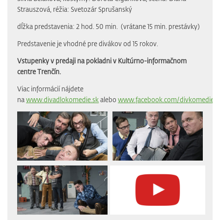
Strauszová, réžia: Svetozár Sprušanský
dĺžka predstavenia: 2 hod. 50 min. (vrátane 15 min. prestávky)
Predstavenie je vhodné pre divákov od 15 rokov.
Vstupenky v predaji na pokladni v Kultúrno-informačnom
centre Trenčín.
Viac informácií nájdete
na
www.divadlokomedie.sk
alebo
www.facebook.com/divkomedie