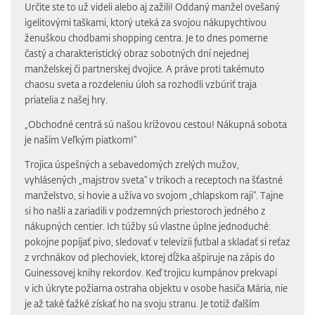
Určite ste to už videli alebo aj zažili! Oddaný manžel ovešaný
igelitovými taškami, ktorý uteká za svojou nákupychtivou
ženuškou chodbami shopping centra. Je to dnes pomerne
častý a charakteristický obraz sobotných dní nejednej
manželskej či partnerskej dvojice. A práve proti takémuto
chaosu sveta a rozdeleniu úloh sa rozhodli vzbúriť traja
priatelia z našej hry.
„Obchodné centrá sú našou krížovou cestou! Nákupná sobota
je naším Veľkým piatkom!“
Trojica úspešných a sebavedomých zrelých mužov,
vyhlásených „majstrov sveta“ v trikoch a receptoch na šťastné
manželstvo, si hovie a užíva vo svojom „chlapskom raji“. Tajne
si ho našli a zariadili v podzemných priestoroch jedného z
nákupných centier. Ich túžby sú vlastne úplne jednoduché:
pokojne popíjať pivo, sledovať v televízii futbal a skladať si reťaz
z vrchnákov od plechoviek, ktorej dĺžka ašpiruje na zápis do
Guinessovej knihy rekordov. Keď trojicu kumpánov prekvapí
v ich úkryte požiarna ostraha objektu v osobe hasiča Mária, nie
je až také ťažké získať ho na svoju stranu. Je totiž ďalším