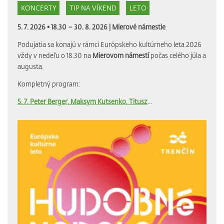
KONCERTY
TIP NA VÍKEND
LETO
5. 7. 2026 • 18.30 – 30. 8. 2026 |
Mierové námestie
Podujatia sa konajú v rámci Európskeho kultúrneho leta 2026
vždy v nedeľu o 18.30 na
Mierovom námestí
počas celého júla a
augusta.
Kompletný program:
5. 7. Peter Berger, Maksym Kutsenko, Titusz
...