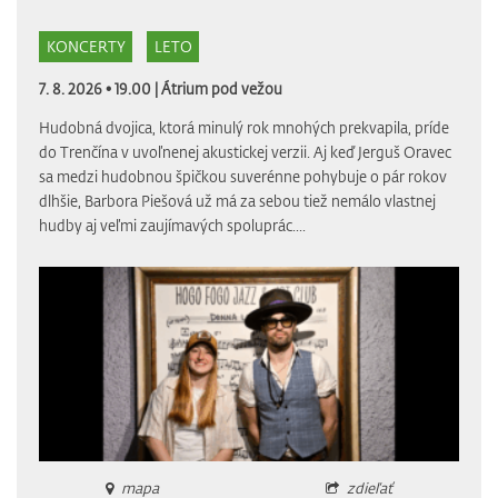
KONCERTY
LETO
7. 8. 2026 • 19.00 |
Átrium pod vežou
Hudobná dvojica, ktorá minulý rok mnohých prekvapila, príde
do Trenčína v uvoľnenej akustickej verzii. Aj keď Jerguš Oravec
sa medzi hudobnou špičkou suverénne pohybuje o pár rokov
dlhšie, Barbora Piešová už má za sebou tiež nemálo vlastnej
hudby aj veľmi zaujímavých spoluprác....
mapa
zdieľať