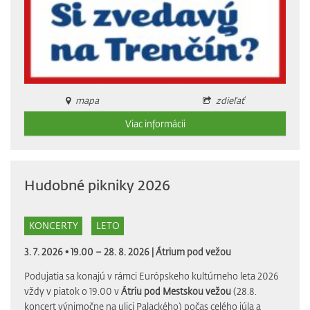
mapa
zdieľať
Viac informácii
Hudobné pikniky 2026
KONCERTY
LETO
3. 7. 2026 • 19.00 – 28. 8. 2026 |
Átrium pod vežou
Podujatia sa konajú v rámci Európskeho kultúrneho leta 2026
vždy v piatok o 19.00 v
Átriu pod Mestskou vežou
(28.8.
koncert výnimočne na ulici Palackého) počas celého júla a