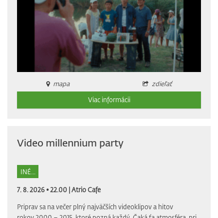
mapa
zdieľať
Viac informácii
Video millennium party
INÉ...
7. 8. 2026 • 22.00 |
Atrio Cafe
Priprav sa na večer plný najväčších videoklipov a hitov
rokov 2000 – 2015, ktoré pozná každý. Čaká ťa atmosféra, pri