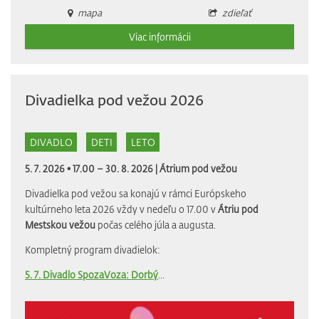
mapa
zdieľať
Viac informácii
Divadielka pod vežou 2026
DIVADLO
DETI
LETO
5. 7. 2026 • 17.00 – 30. 8. 2026 |
Átrium pod vežou
Divadielka pod vežou sa konajú v rámci Európskeho
kultúrneho leta 2026 vždy v nedeľu o 17.00 v
Átriu pod
Mestskou vežou
počas celého júla a augusta.
Kompletný program divadielok:
5. 7. Divadlo SpozaVoza: Dorbý
...