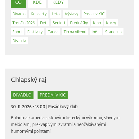
ČO
KDE
KEDY
Divadlo
Koncerty
Leto
Výstavy
Predaj v KIC
Trenčín 2026
Deti
Seniori
Prednášky
Kino
Kurzy
Šport
Festivaly
Tanec
Tip na víkend
Iné...
Stand-up
Diskusia
Chlapský raj
DIVADLO
PREDAJ V KIC
30. 11. 2026 • 18.00 |
Posádkový klub
Brilantná komédia s iskrivými hereckými výkonmi, slávnymi
melódiami, prekvapivými zvratmi a neočakávanými
humornými pointami.