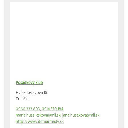
Posádkový klub
Hviezdoslavova 16
Trenčín
0960 333 803, 0914 370 184
maria.huszlicskova@mil.sk, jana.husakova@mil.sk
http://www.domarmady.sk