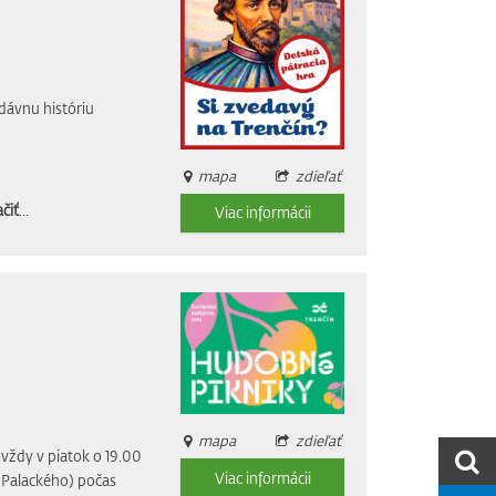
dávnu históriu
mapa
zdieľať
čiť
...
Viac informácii
mapa
zdieľať
vždy v piatok o 19.00
Viac informácii
i Palackého) počas