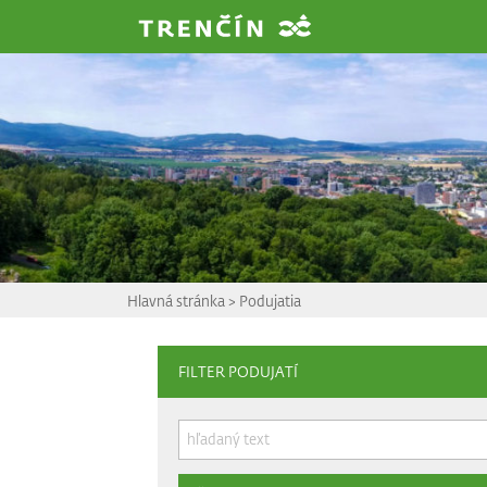
Prejsť na hlavný obsah
Hlavná stránka
>
Podujatia
FILTER PODUJATÍ