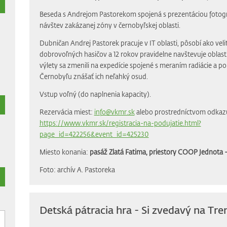
Beseda s Andrejom Pastorekom spojená s prezentáciou fotogra
návštev zakázanej zóny v černobyľskej oblasti.
Dubničan Andrej Pastorek pracuje v IT oblasti, pôsobí ako veli
dobrovoľných hasičov a 12 rokov pravidelne navštevuje oblas
výlety sa zmenili na expedície spojené s meraním radiácie a
Černobyľu znášať ich neľahký osud.
Vstup voľný (do naplnenia kapacity).
Rezervácia miest:
info@vkmr.sk
alebo prostredníctvom odkaz
https://www.vkmr.sk/registracia-na-podujatie.html?
page_id=422256&event_id=425230
Miesto konania:
pasáž Zlatá Fatima, priestory COOP Jednota -
Foto: archív A. Pastoreka
Detská pátracia hra - Si zvedavý na Tre