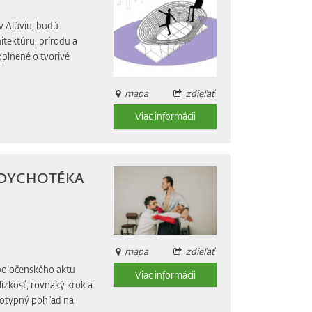
v Alúviu, budú
itektúru, prírodu a
oplnené o tvorivé
mapa
zdieľať
Viac informácii
á: DYCHOTÉKA
mapa
zdieľať
spoločenského aktu
Viac informácii
lízkosť, rovnaký krok a
reotypný pohľad na