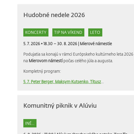
Hudobné nedele 2026
KONCERTY
TIP NA VÍKEND
LETO
5. 7. 2026 • 18.30 – 30. 8. 2026 |
Mierové námestie
Podujatia sa konajú v rámci Európskeho kultúrneho leta 2026 
na
Mierovom námestí
počas celého júla a augusta.
Kompletný program:
5. 7. Peter Berger, Maksym Kutsenko, Titusz
...
Komunitný piknik v Alúviu
INÉ...