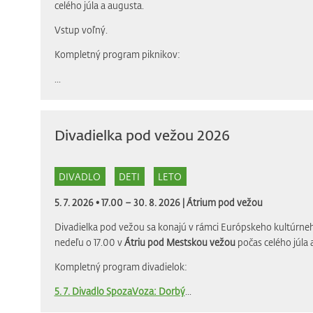
celého júla a augusta.
Vstup voľný.
Kompletný program piknikov:
...
Divadielka pod vežou 2026
DIVADLO
DETI
LETO
5. 7. 2026 • 17.00 – 30. 8. 2026 |
Átrium pod vežou
Divadielka pod vežou sa konajú v rámci Európskeho kultúrneh
nedeľu o 17.00 v
Átriu pod Mestskou vežou
počas celého júla 
Kompletný program divadielok:
5. 7. Divadlo SpozaVoza: Dorbý
...