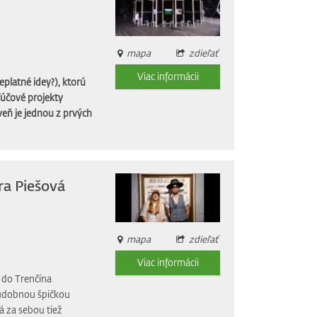
mapa
zdieľať
Viac informácii
platné idey?), ktorú
ľúčové projekty
eň je jednou z prvých
ra Piešová
mapa
zdieľať
Viac informácii
 do Trenčína
 hudobnou špičkou
á za sebou tiež