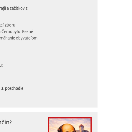
fií a zážitkov z
teľ zboru
ti Černobyľu. Bežné
 pomáhanie obyvateľom
u:
 3. poschodie
nčín?