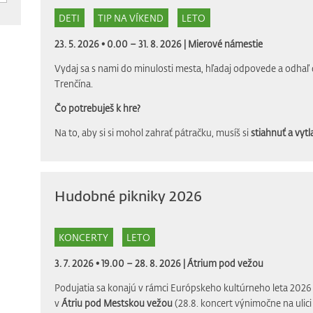
DETI
TIP NA VÍKEND
LETO
23. 5. 2026 • 0.00 – 31. 8. 2026 |
Mierové námestie
Vydaj sa s nami do minulosti mesta, hľadaj odpovede a odhaľ 
Trenčína.
Čo potrebuješ k hre?
Na to, aby si si mohol zahrať pátračku, musíš si
stiahnuť a vytla
Hudobné pikniky 2026
KONCERTY
LETO
3. 7. 2026 • 19.00 – 28. 8. 2026 |
Átrium pod vežou
Podujatia sa konajú v rámci Európskeho kultúrneho leta 2026 
v
Átriu pod Mestskou vežou
(28.8. koncert výnimočne na ulic