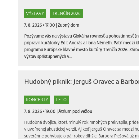
VÝSTAVY
TRENČÍN 2026
7. 8. 2026 • 17.00 |
Župný dom
Pozývame vás na výstavu Glokálna rovnosť a pohostinnosť (ne
pripravili kurátorky Edit András a Ilona Németh. Patrí medzi k
programu Európske hlavné mesto kultúry Trenčín 2026. Zárov
výstav sprístupnených v...
Hudobný piknik: Jerguš Oravec a Barbo
KONCERTY
LETO
7. 8. 2026 • 19.00 |
Átrium pod vežou
Hudobná dvojica, ktorá minulý rok mnohých prekvapila, príde
v uvoľnenej akustickej verzii. Aj keď Jerguš Oravec sa medzi
suverénne pohybuje o pár rokov dlhšie, Barbora Piešová už m