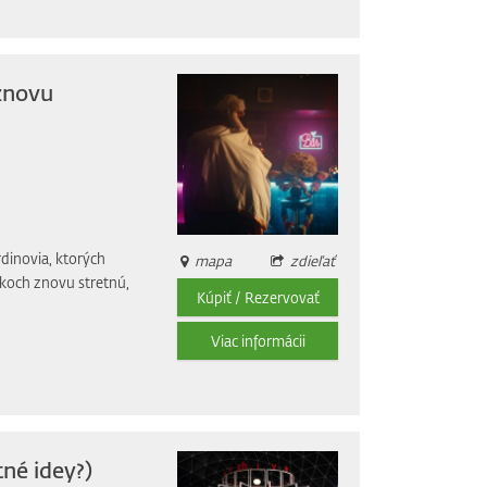
znovu
rdinovia, ktorých
mapa
zdieľať
okoch znovu stretnú,
Kúpiť / Rezervovať
Viac informácii
né idey?)