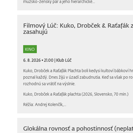
mužsko-ženský pár a jeho hierarchické...
Filmový Lúč: Kuko, Drobček & Raťafák 
zasahujú
KINO
6. 8. 2026 • 21.00 |
Klub Lúč
Kuko, Drobček a Raťafák Plachta boli kedysi kultoví bábkoví h
poznal každý. Dnes žijú v úzadí zabudnutia. Keď sa však po r
rozhodnú sa vrátiť na výslnie.
Kuko, Drobček a Raťafák plachta (2026, Slovensko, 70 min.)
Réžia: Andrej Kolenčík,...
Glokálna rovnosť a pohostinnosť (neplat