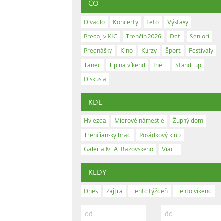
ČO
Divadlo
Koncerty
Leto
Výstavy
Predaj v KIC
Trenčín 2026
Deti
Seniori
Prednášky
Kino
Kurzy
Šport
Festivaly
Tanec
Tip na víkend
Iné...
Stand-up
Diskusia
KDE
Hviezda
Mierové námestie
Župný dom
Trenčiansky hrad
Posádkový klub
Galéria M. A. Bazovského
Viac...
KEDY
Dnes
Zajtra
Tento týždeň
Tento víkend