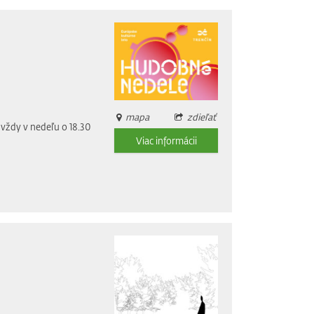
mapa
zdieľať
vždy v nedeľu o 18.30
Viac informácii