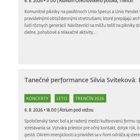
6. 8. 2026 • 17.00 |
Alúvium Orechovského potoka, Trenčín
Komunitné pikniky na pavilónoch Unio Specus a Unio Pendet 
pravidelnými obtýždennými stretnutiami, ktoré prepájajú arch
ľudí rôznych generácií. Návštevníci sa môžu tešiť na pikniky d
dielne, pohybové a relaxačné aktivity,...
Tanečné performance Silvia Svitekov
KONCERTY
LETO
TRENČÍN 2026
6. 8. 2026 • 18.00 |
Átrium pod vežou
Spoločenský tanec bol a je radený medzi kultivovanú formu 
stretávania sa. Vytvára priestor pre očný kontakt, dotyk rúk, b
gestá. Okrem energickosti a pravidiel sa v ňom odráža aj ste