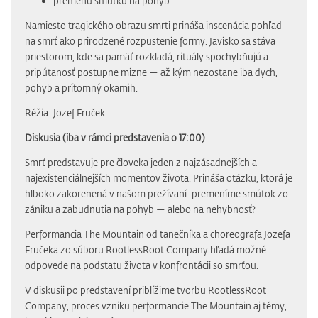
premenu smútku na pohyb
Namiesto tragického obrazu smrti prináša inscenácia pohľad
na smrť ako prirodzené rozpustenie formy. Javisko sa stáva
priestorom, kde sa pamäť rozkladá, rituály spochybňujú a
pripútanosť postupne mizne — až kým nezostane iba dych,
pohyb a prítomný okamih.
Réžia: Jozef Fruček
Diskusia (iba v rámci predstavenia o 17:00)
Smrť predstavuje pre človeka jeden z najzásadnejších a
najexistenciálnejších momentov života. Prináša otázku, ktorá je
hlboko zakorenená v našom prežívaní: premeníme smútok zo
zániku a zabudnutia na pohyb — alebo na nehybnosť?
Performancia The Mountain od tanečníka a choreografa Jozefa
Fručeka zo súboru RootlessRoot Company hľadá možné
odpovede na podstatu života v konfrontácii so smrťou.
V diskusii po predstavení priblížime tvorbu RootlessRoot
Company, proces vzniku performancie The Mountain aj témy,