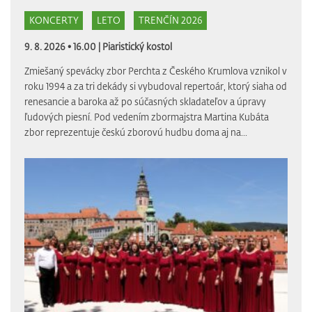
KONCERTY
LETO
TRENČÍN 2026
9. 8. 2026 • 16.00 |
Piaristický kostol
Zmiešaný spevácky zbor Perchta z Českého Krumlova vznikol v
roku 1994 a za tri dekády si vybudoval repertoár, ktorý siaha od
renesancie a baroka až po súčasných skladateľov a úpravy
ľudových piesní. Pod vedením zbormajstra Martina Kubáta
zbor reprezentuje českú zborovú hudbu doma aj na...