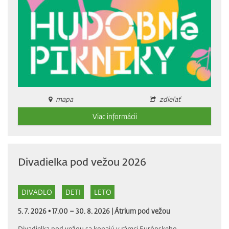
mapa
zdieľať
Viac informácii
Divadielka pod vežou 2026
DIVADLO
DETI
LETO
5. 7. 2026 • 17.00 – 30. 8. 2026 |
Átrium pod vežou
Divadielka pod vežou sa konajú v rámci Európskeho