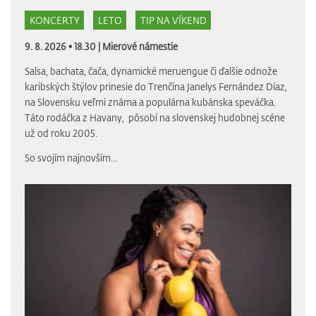
KONCERTY
LETO
TIP NA VÍKEND
9. 8. 2026 • 18.30 |
Mierové námestie
Salsa, bachata, čača, dynamické meruengue či ďalšie odnože
karibských štýlov prinesie do Trenčína Janelys Fernández Díaz,
na Slovensku veľmi známa a populárna kubánska speváčka.
Táto rodáčka z Havany, pôsobí na slovenskej hudobnej scéne
už od roku 2005.
So svojím najnovším...