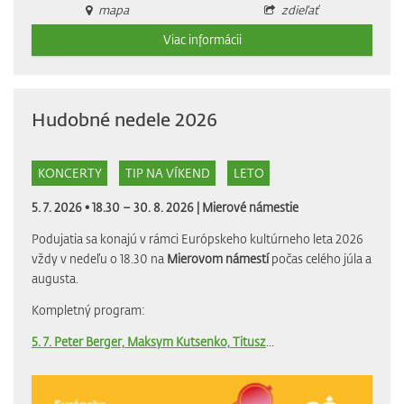
mapa
zdieľať
Viac informácii
Hudobné nedele 2026
KONCERTY
TIP NA VÍKEND
LETO
5. 7. 2026 • 18.30 – 30. 8. 2026 |
Mierové námestie
Podujatia sa konajú v rámci Európskeho kultúrneho leta 2026
vždy v nedeľu o 18.30 na
Mierovom námestí
počas celého júla a
augusta.
Kompletný program:
5. 7. Peter Berger, Maksym Kutsenko, Titusz
...