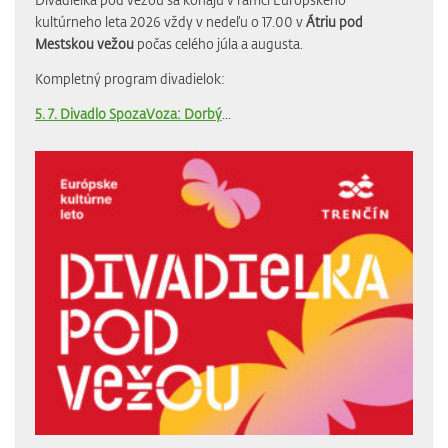
kultúrneho leta 2026 vždy v nedeľu o 17.00 v
Átriu pod
Mestskou vežou
počas celého júla a augusta.
Kompletný program divadielok:
5. 7. Divadlo SpozaVoza: Dorbý
...