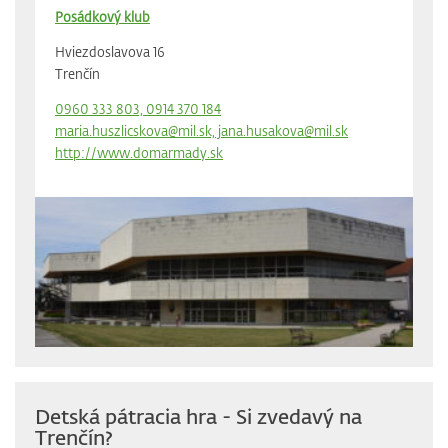
Posádkový klub
Hviezdoslavova 16
Trenčín
0960 333 803, 0914 370 184
maria.huszlicskova@mil.sk, jana.husakova@mil.sk
http://www.domarmady.sk
Detská pátracia hra - Si zvedavý na
Trenčín?