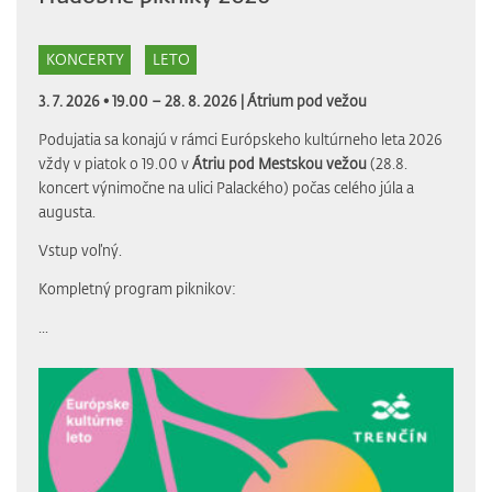
KONCERTY
LETO
3. 7. 2026 • 19.00 – 28. 8. 2026 |
Átrium pod vežou
Podujatia sa konajú v rámci Európskeho kultúrneho leta 2026
vždy v piatok o 19.00 v
Átriu pod Mestskou vežou
(28.8.
koncert výnimočne na ulici Palackého) počas celého júla a
augusta.
Vstup voľný.
Kompletný program piknikov:
...