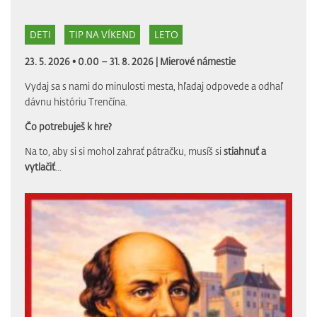
DETI
TIP NA VÍKEND
LETO
23. 5. 2026 • 0.00 – 31. 8. 2026 |
Mierové námestie
Vydaj sa s nami do minulosti mesta, hľadaj odpovede a odhaľ
dávnu históriu Trenčína.
Čo potrebuješ k hre?
Na to, aby si si mohol zahrať pátračku, musíš si
stiahnuť a
vytlačiť
...