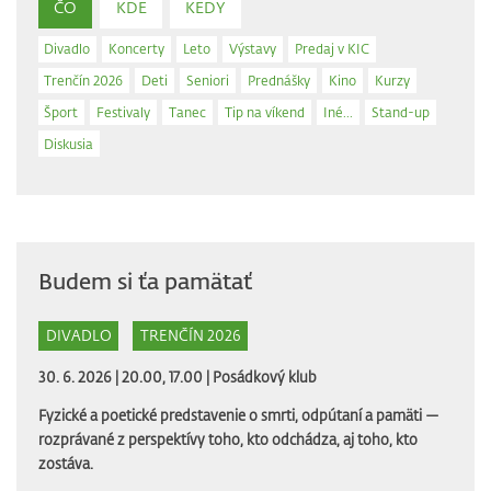
ČO
KDE
KEDY
Divadlo
Koncerty
Leto
Výstavy
Predaj v KIC
Trenčín 2026
Deti
Seniori
Prednášky
Kino
Kurzy
Šport
Festivaly
Tanec
Tip na víkend
Iné...
Stand-up
Diskusia
Budem si ťa pamätať
DIVADLO
TRENČÍN 2026
30. 6. 2026 | 20.00, 17.00 |
Posádkový klub
Fyzické a poetické predstavenie o smrti, odpútaní a pamäti —
rozprávané z perspektívy toho, kto odchádza, aj toho, kto
zostáva.