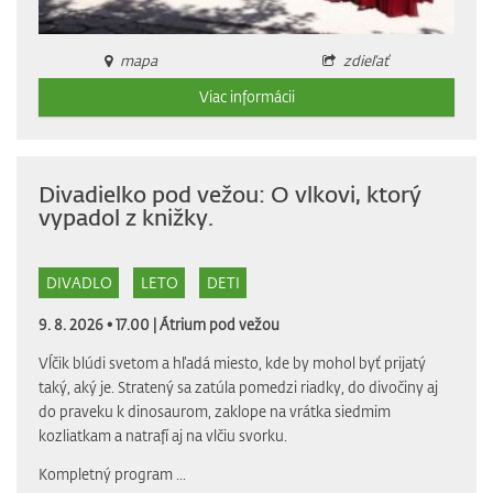
mapa
zdieľať
Viac informácii
Divadielko pod vežou: O vlkovi, ktorý
vypadol z knižky.
DIVADLO
LETO
DETI
9. 8. 2026 • 17.00 |
Átrium pod vežou
Vĺčik blúdi svetom a hľadá miesto, kde by mohol byť prijatý
taký, aký je. Stratený sa zatúla pomedzi riadky, do divočiny aj
do praveku k dinosaurom, zaklope na vrátka siedmim
kozliatkam a natrafí aj na vlčiu svorku.
Kompletný program
...