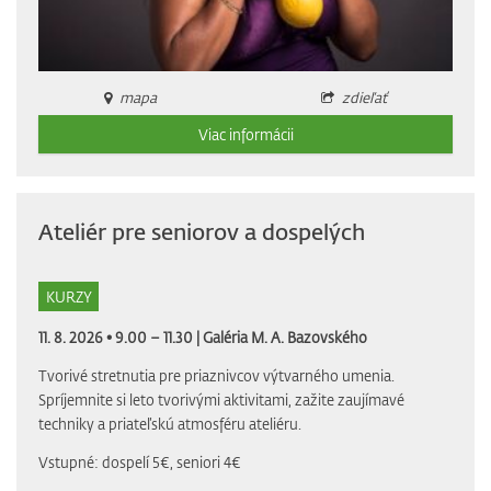
mapa
zdieľať
Viac informácii
Ateliér pre seniorov a dospelých
KURZY
11. 8. 2026 • 9.00 – 11.30 |
Galéria M. A. Bazovského
Tvorivé stretnutia pre priaznivcov výtvarného umenia.
Spríjemnite si leto tvorivými aktivitami, zažite zaujímavé
techniky a priateľskú atmosféru ateliéru.
Vstupné: dospelí 5€, seniori 4€