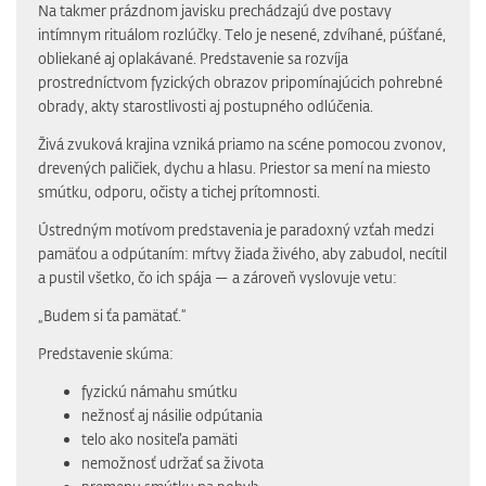
Na takmer prázdnom javisku prechádzajú dve postavy
intímnym rituálom rozlúčky. Telo je nesené, zdvíhané, púšťané,
obliekané aj oplakávané. Predstavenie sa rozvíja
prostredníctvom fyzických obrazov pripomínajúcich pohrebné
obrady, akty starostlivosti aj postupného odlúčenia.
Živá zvuková krajina vzniká priamo na scéne pomocou zvonov,
drevených paličiek, dychu a hlasu. Priestor sa mení na miesto
smútku, odporu, očisty a tichej prítomnosti.
Ústredným motívom predstavenia je paradoxný vzťah medzi
pamäťou a odpútaním: mŕtvy žiada živého, aby zabudol, necítil
a pustil všetko, čo ich spája — a zároveň vyslovuje vetu:
„Budem si ťa pamätať.“
Predstavenie skúma:
fyzickú námahu smútku
nežnosť aj násilie odpútania
telo ako nositeľa pamäti
nemožnosť udržať sa života