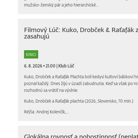
mužsko-ženský pár a jeho hierarchické...
Filmový Lúč: Kuko, Drobček & Raťafák 
zasahujú
KINO
6. 8. 2026 • 21.00 |
Klub Lúč
Kuko, Drobček a Raťafák Plachta boli kedysi kultoví bábkoví h
poznal každý. Dnes žijú v úzadí zabudnutia. Keď sa však po r
rozhodnú sa vrátiť na výslnie.
Kuko, Drobček a Raťafák plachta (2026, Slovensko, 70 min.)
Réžia: Andrej Kolenčík,...
Glokálna rovnosť a pohostinnosť (neplat