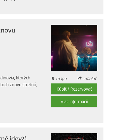
znovu
rdinovia, ktorých
mapa
zdieľať
okoch znovu stretnú,
Kúpiť / Rezervovať
Viac informácii
né idey?)