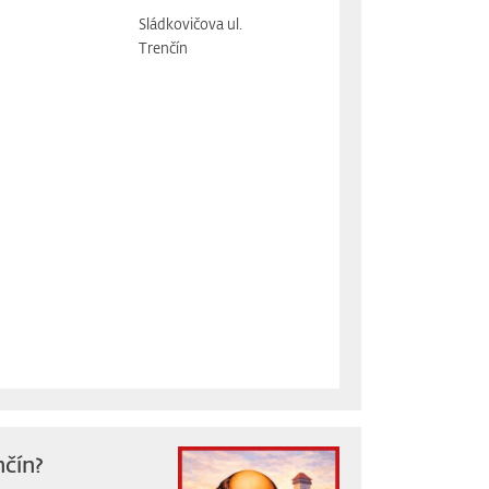
Sládkovičova ul.
Trenčín
nčín?