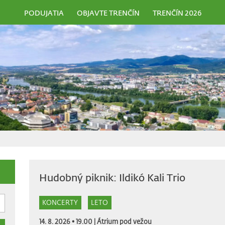
PODUJATIA
OBJAVTE TRENČÍN
TRENČÍN 2026
Hudobný piknik: Ildikó Kali Trio
KONCERTY
LETO
14. 8. 2026 • 19.00 |
Átrium pod vežou