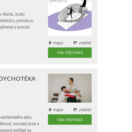
v Alúviu, budú
itektúru, prírodu a
oplnené o tvorivé
mapa
zdieľať
Viac informácii
á: DYCHOTÉKA
mapa
zdieľať
spoločenského aktu
Viac informácii
lízkosť, rovnaký krok a
reotypný pohľad na