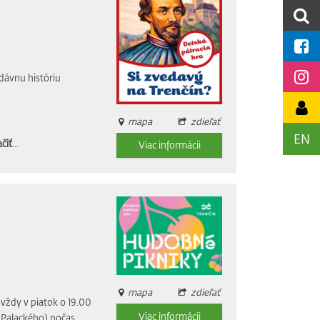
dávnu históriu
mapa
zdieľať
EN
čiť
...
Viac informácii
mapa
zdieľať
vždy v piatok o 19.00
Viac informácii
i Palackého) počas