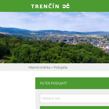
Prejsť na hlavný obsah
Hlavná stránka
>
Podujatia
FILTER PODUJATÍ