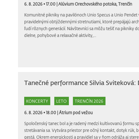
6. 8. 2026 • 17.00 |
Alúvium Orechovského potoka, Trenčín
Komunitné pikniky na pavilónoch Unio Specus a Unio Pendet 
pravidelnými obtýždennými stretnutiami, ktoré prepájajú arch
ľudí rôznych generácií. Návštevníci sa môžu tešiť na pikniky d
dielne, pohybové a relaxačné aktivity,...
Tanečné performance Silvia Svitekov
KONCERTY
LETO
TRENČÍN 2026
6. 8. 2026 • 18.00 |
Átrium pod vežou
Spoločenský tanec bol a je radený medzi kultivovanú formu 
stretávania sa. Vytvára priestor pre očný kontakt, dotyk rúk, b
gestá. Okrem energickosti a pravidiel sa v ňom odráža aj ste