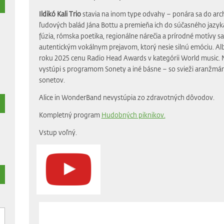
Ildikó Kali Trio
stavia na inom type odvahy – ponára sa do arch
ľudových balád Jána Bottu a premieňa ich do súčasného jazyka
fúzia, rómska poetika, regionálne nárečia a prírodné motívy sa
autentickým vokálnym prejavom, ktorý nesie silnú emóciu. Alb
roku 2025 cenu Radio Head Awards v kategórii World music. 
vystúpi s programom Sonety a iné básne – so svieži aranžm
sonetov.
Alice in WonderBand nevystúpia zo zdravotných dôvodov.
Kompletný program
Hudobných piknikov.
Vstup voľný.