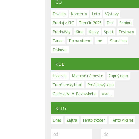
ČO
Divadlo
Koncerty
Leto
Výstavy
Predaj v KIC
Trenčín 2026
Deti
Seniori
Prednášky
Kino
Kurzy
Šport
Festivaly
Tanec
Tip na víkend
Iné...
Stand-up
Diskusia
KDE
Hviezda
Mierové námestie
Župný dom
Trenčiansky hrad
Posádkový klub
Galéria M. A. Bazovského
Viac...
KEDY
Dnes
Zajtra
Tento týždeň
Tento víkend