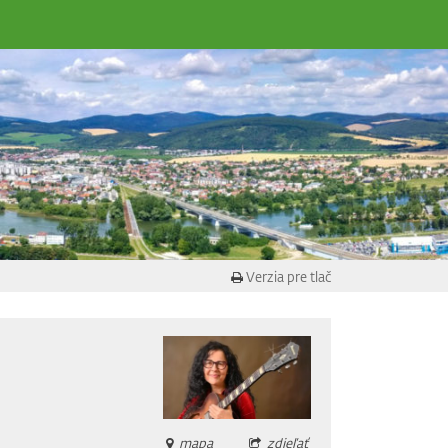
Verzia pre tlač
mapa
zdieľať