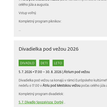
celého júla a augusta.
Vstup voľný.
Kompletný program piknikov:
...
Divadielka pod vežou 2026
DIVADLO
DETI
LETO
5. 7. 2026 • 17.00 – 30. 8. 2026 |
Átrium pod vežou
Divadielka pod vežou sa konajú v rámci Európskeho kultúrneh
nedeľu o 17.00 v
Átriu pod Mestskou vežou
počas celého júla 
Kompletný program divadielok:
5. 7. Divadlo SpozaVoza: Dorbý
...