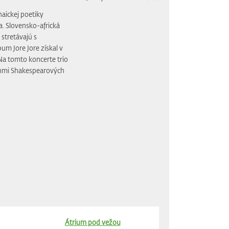
aickej poetiky
. Slovensko-africká
 stretávajú s
um Jore Jore získal v
Na tomto koncerte trio
ánmi Shakespearových
Átrium pod vežou