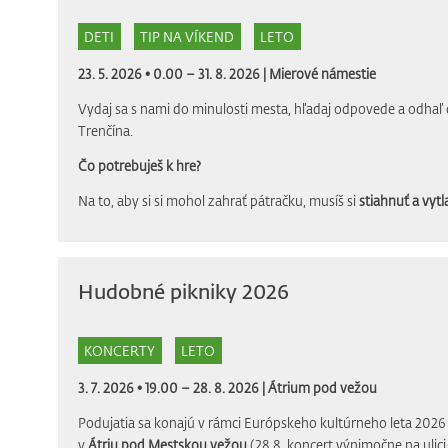
DETI
TIP NA VÍKEND
LETO
23. 5. 2026 • 0.00 – 31. 8. 2026 |
Mierové námestie
Vydaj sa s nami do minulosti mesta, hľadaj odpovede a odhaľ 
Trenčína.
Čo potrebuješ k hre?
Na to, aby si si mohol zahrať pátračku, musíš si
stiahnuť a vytla
Hudobné pikniky 2026
KONCERTY
LETO
3. 7. 2026 • 19.00 – 28. 8. 2026 |
Átrium pod vežou
Podujatia sa konajú v rámci Európskeho kultúrneho leta 2026 
v
Átriu pod Mestskou vežou
(28.8. koncert výnimočne na ulic