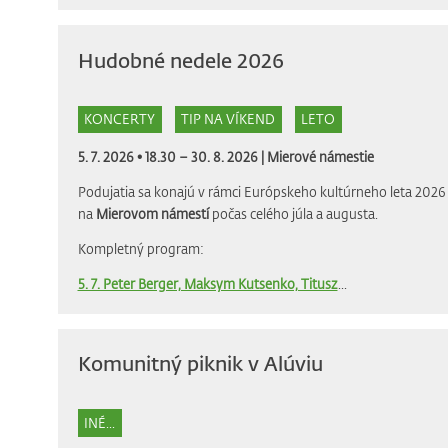
Hudobné nedele 2026
KONCERTY
TIP NA VÍKEND
LETO
5. 7. 2026 • 18.30 – 30. 8. 2026 |
Mierové námestie
Podujatia sa konajú v rámci Európskeho kultúrneho leta 2026 
na
Mierovom námestí
počas celého júla a augusta.
Kompletný program:
5. 7. Peter Berger, Maksym Kutsenko, Titusz
...
Komunitný piknik v Alúviu
INÉ...