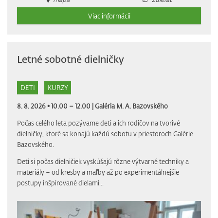
Viac informácii
Letné sobotné dielničky
DETI
KURZY
8. 8. 2026 • 10.00 – 12.00 |
Galéria M. A. Bazovského
Počas celého leta pozývame deti a ich rodičov na tvorivé
dielničky, ktoré sa konajú každú sobotu v priestoroch Galérie
Bazovského.
Deti si počas dielničiek vyskúšajú rôzne výtvarné techniky a
materiály – od kresby a maľby až po experimentálnejšie
postupy inšpirované dielami...