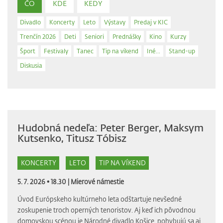
ČO
KDE
KEDY
Divadlo
Koncerty
Leto
Výstavy
Predaj v KIC
Trenčín 2026
Deti
Seniori
Prednášky
Kino
Kurzy
Šport
Festivaly
Tanec
Tip na víkend
Iné...
Stand-up
Diskusia
Hudobná nedeľa: Peter Berger, Maksym
Kutsenko, Titusz Tóbisz
KONCERTY
LETO
TIP NA VÍKEND
5. 7. 2026 • 18.30 |
Mierové námestie
Úvod Európskeho kultúrneho leta odštartuje nevšedné
zoskupenie troch operných tenoristov. Aj keď ich pôvodnou
domovskou scénou je Národné divadlo Košice, pohybujú sa aj