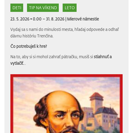
DETI
TIP NA VÍKEND
LETO
23. 5. 2026 • 0.00 – 31. 8. 2026 |
Mierové námestie
Vydaj sa s nami do minulosti mesta, hľadaj odpovede a odhaľ
dávnu históriu Trenčína.
Čo potrebuješ k hre?
Na to, aby si si mohol zahrať pátračku, musíš si
stiahnuť a
vytlačiť
...