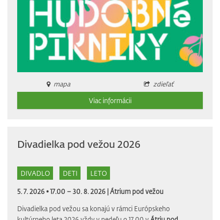
mapa
zdieľať
Viac informácii
Divadielka pod vežou 2026
DIVADLO
DETI
LETO
5. 7. 2026 • 17.00 – 30. 8. 2026 |
Átrium pod vežou
Divadielka pod vežou sa konajú v rámci Európskeho
kultúrneho leta 2026 vždy v nedeľu o 17.00 v
Átriu pod