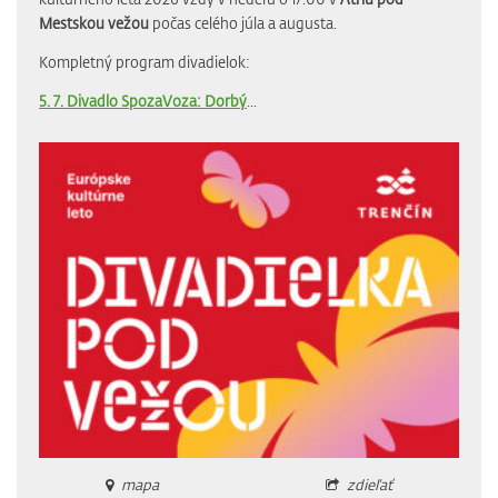
Mestskou vežou
počas celého júla a augusta.
Kompletný program divadielok:
5. 7. Divadlo SpozaVoza: Dorbý
...
mapa
zdieľať