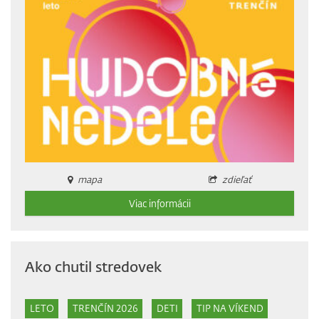
mapa
zdieľať
Viac informácii
Ako chutil stredovek
LETO
TRENČÍN 2026
DETI
TIP NA VÍKEND