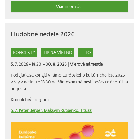
Viac informácii
Hudobné nedele 2026
KONCERTY
TIP NA VÍKEND
LETO
5. 7. 2026 • 18.30 – 30. 8. 2026 |
Mierové námestie
Podujatia sa konajú v rámci Európskeho kultúrneho leta 2026
vždy v nedeľu o 18.30 na
Mierovom námestí
počas celého júla a
augusta.
Kompletný program:
5. 7. Peter Berger, Maksym Kutsenko, Titusz
...