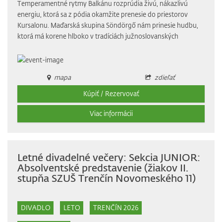
Temperamentné rytmy Balkánu rozprúdia živú, nákazlivú
energiu, ktorá sa z pódia okamžite prenesie do priestorov
Kursalonu. Maďarská skupina Söndörgő nám prinesie hudbu,
ktorá má korene hlboko v tradíciách južnoslovanských
mapa
zdieľať
Kúpiť / Rezervovať
Viac informácii
Letné divadelné večery: Sekcia JUNIOR:
Absolventské predstavenie (žiakov II.
stupňa SZUŠ Trenčín Novomeského 11)
DIVADLO
LETO
TRENČÍN 2026