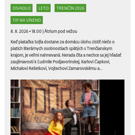
DIVADLO
LETO
TRENČÍN 2026
TIP NA VÍKEND
8. 8. 2026 • 18.00 |
Átrium pod vežou
Keď piatačka Sofia dostane za domácu úlohu zistiť niečo o
piatich literárnych osobnostiach spätých s Trenčianskym
krajom, je veľmi nahnevaná. Nerada číta a nechce sa jej hľadať
zaujímavosti k Ľudmile Podjavorinskej, Karlovi Čapkovi,
Michalovi Rešetkovi, Vojtechovi Zamarovskému a...