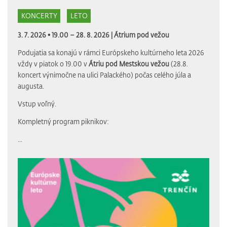
KONCERTY
LETO
3. 7. 2026 • 19.00 – 28. 8. 2026 |
Átrium pod vežou
Podujatia sa konajú v rámci Európskeho kultúrneho leta 2026
vždy v piatok o 19.00 v
Átriu pod Mestskou vežou
(28.8.
koncert výnimočne na ulici Palackého) počas celého júla a
augusta.
Vstup voľný.
Kompletný program piknikov:
...