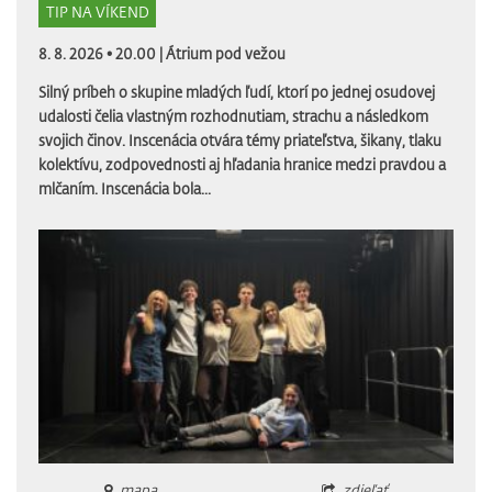
TIP NA VÍKEND
8. 8. 2026 • 20.00 |
Átrium pod vežou
Silný príbeh o skupine mladých ľudí, ktorí po jednej osudovej
udalosti čelia vlastným rozhodnutiam, strachu a následkom
svojich činov. Inscenácia otvára témy priateľstva, šikany, tlaku
kolektívu, zodpovednosti aj hľadania hranice medzi pravdou a
mlčaním. Inscenácia bola...
mapa
zdieľať