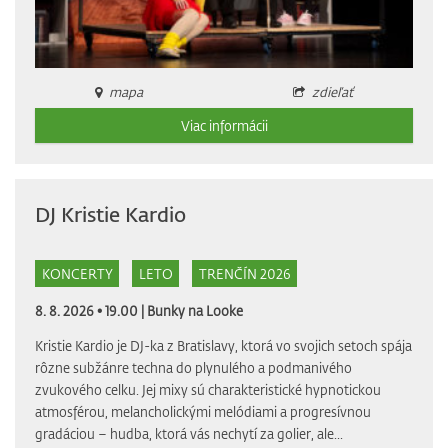
mapa
zdieľať
Viac informácii
DJ Kristie Kardio
KONCERTY
LETO
TRENČÍN 2026
8. 8. 2026 • 19.00 |
Bunky na Looke
Kristie Kardio je DJ-ka z Bratislavy, ktorá vo svojich setoch spája
rôzne subžánre techna do plynulého a podmanivého
zvukového celku. Jej mixy sú charakteristické hypnotickou
atmosférou, melancholickými melódiami a progresívnou
gradáciou – hudba, ktorá vás nechytí za golier, ale...