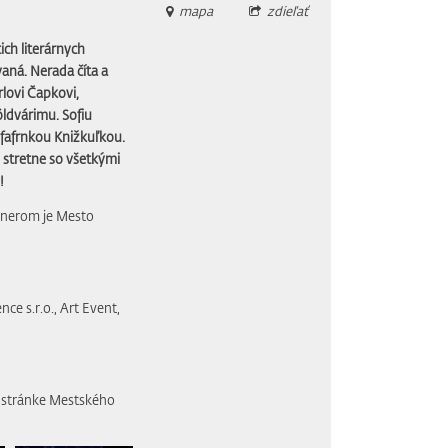
mapa
zdieľať
ich literárnych
aná. Nerada číta a
rlovi Čapkovi,
ldvárimu. Sofiu
– fafrnkou Knižkuľkou.
 stretne so všetkými
!
tnerom je Mesto
ce s.r.o., Art Event,
 stránke Mestského