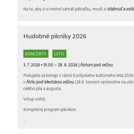
Na to, aby si si mohol zahrať pátračku, musíš si
stiahnuť a vytla
Hudobné pikniky 2026
KONCERTY
LETO
3. 7. 2026 • 19.00 – 28. 8. 2026 |
Átrium pod vežou
Podujatia sa konajú v rámci Európskeho kultúrneho leta 2026 
v
Átriu pod Mestskou vežou
(28.8. koncert výnimočne na ulic
celého júla a augusta.
Vstup voľný.
Kompletný program piknikov:
...