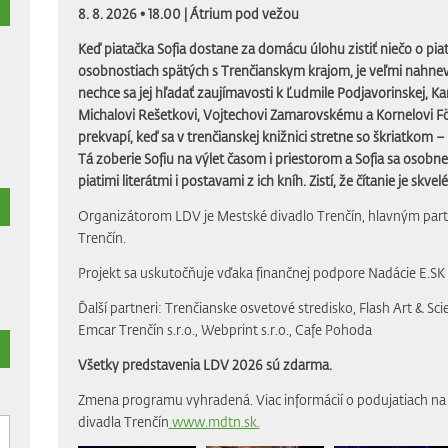
8. 8. 2026 • 18.00 |
Átrium pod vežou
Keď piatačka Sofia dostane za domácu úlohu zistiť niečo o piat
osobnostiach spätých s Trenčianskym krajom, je veľmi nahnev
nechce sa jej hľadať zaujímavosti k Ľudmile Podjavorinskej, Ka
Michalovi Rešetkovi, Vojtechovi Zamarovskému a Kornelovi Fö
prekvapí, keď sa v trenčianskej knižnici stretne so škriatkom 
Tá zoberie Sofiu na výlet časom i priestorom a Sofia sa osobne
piatimi literátmi i postavami z ich kníh. Zistí, že čítanie je skvelé
Organizátorom LDV je Mestské divadlo Trenčín, hlavným par
Trenčín.
Projekt sa uskutočňuje vďaka finančnej podpore Nadácie E.SK
Ďalší partneri: Trenčianske osvetové stredisko, Flash Art & Scien
Emcar Trenčín s.r.o., Webprint s.r.o., Cafe Pohoda
Všetky predstavenia LDV 2026 sú zdarma.
Zmena programu vyhradená. Viac informácií o podujatiach na
divadla Trenčín
www.mdtn.sk.