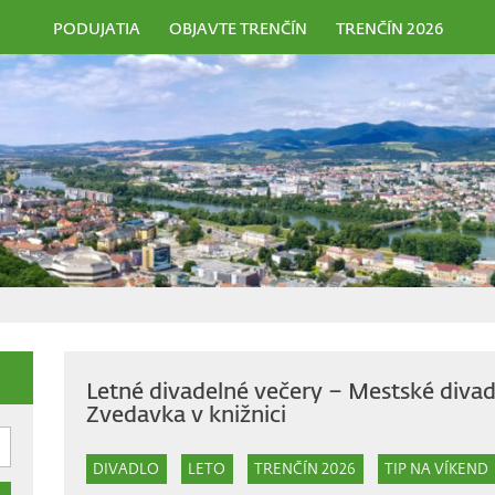
PODUJATIA
OBJAVTE TRENČÍN
TRENČÍN 2026
Letné divadelné večery – Mestské divad
Zvedavka v knižnici
DIVADLO
LETO
TRENČÍN 2026
TIP NA VÍKEND