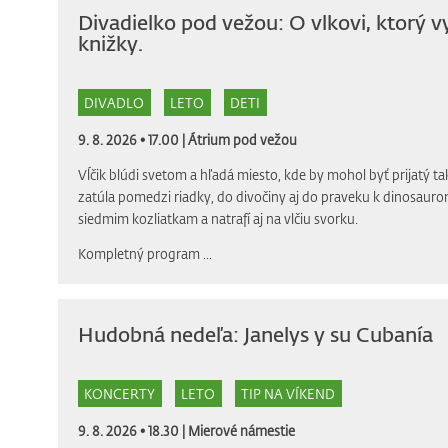
Divadielko pod vežou: O vlkovi, ktorý v
knižky.
DIVADLO
LETO
DETI
9. 8. 2026 • 17.00 |
Átrium pod vežou
Vĺčik blúdi svetom a hľadá miesto, kde by mohol byť prijatý tak
zatúla pomedzi riadky, do divočiny aj do praveku k dinosauro
siedmim kozliatkam a natrafí aj na vlčiu svorku.
Kompletný program
...
Hudobná nedeľa: Janelys y su Cubanía
KONCERTY
LETO
TIP NA VÍKEND
9. 8. 2026 • 18.30 |
Mierové námestie