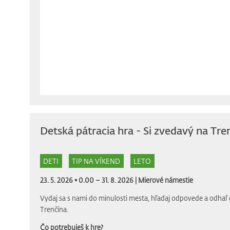
Detská pátracia hra - Si zvedavý na Tre
DETI
TIP NA VÍKEND
LETO
23. 5. 2026 • 0.00 – 31. 8. 2026 |
Mierové námestie
Vydaj sa s nami do minulosti mesta, hľadaj odpovede a odhaľ 
Trenčína.
Čo potrebuješ k hre?