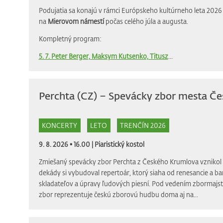
Podujatia sa konajú v rámci Európskeho kultúrneho leta 2026 
na
Mierovom námestí
počas celého júla a augusta.
Kompletný program:
5. 7. Peter Berger, Maksym Kutsenko, Titusz
...
Perchta (CZ) – Spevácky zbor mesta Č
KONCERTY
LETO
TRENČÍN 2026
9. 8. 2026 • 16.00 |
Piaristický kostol
Zmiešaný spevácky zbor Perchta z Českého Krumlova vznikol v 
dekády si vybudoval repertoár, ktorý siaha od renesancie a b
skladateľov a úpravy ľudových piesní. Pod vedením zbormajs
zbor reprezentuje českú zborovú hudbu doma aj na...