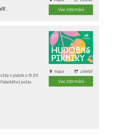
čiť
...
Viac informácii
mapa
zdieľať
vždy v piatok o 19.00
Viac informácii
i Palackého) počas