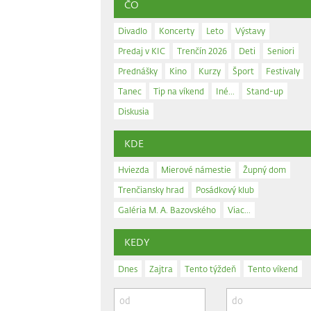
ČO
Divadlo
Koncerty
Leto
Výstavy
Predaj v KIC
Trenčín 2026
Deti
Seniori
Prednášky
Kino
Kurzy
Šport
Festivaly
Tanec
Tip na víkend
Iné...
Stand-up
Diskusia
KDE
Hviezda
Mierové námestie
Župný dom
Trenčiansky hrad
Posádkový klub
Galéria M. A. Bazovského
Viac...
KEDY
Dnes
Zajtra
Tento týždeň
Tento víkend