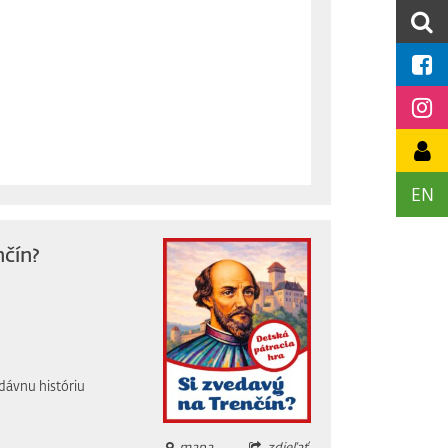
EN
nčín?
dávnu históriu
mapa
zdieľať