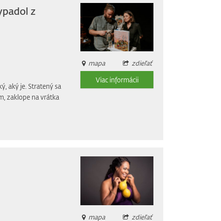
ypadol z
mapa
zdieľať
Viac informácii
ý, aký je. Stratený sa
m, zaklope na vrátka
mapa
zdieľať