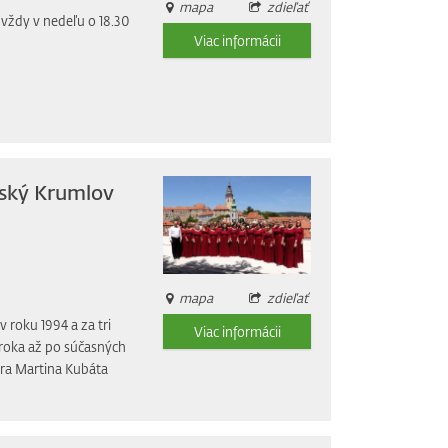
mapa
zdieľať
vždy v nedeľu o 18.30
Viac informácii
eský Krumlov
mapa
zdieľať
roku 1994 a za tri
Viac informácii
aroka až po súčasných
tra Martina Kubáta