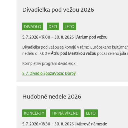
Divadielka pod vežou 2026
DIVADLO
DETI
LETO
5. 7. 2026 • 17.00 – 30. 8. 2026 |
Átrium pod vežou
Divadielka pod vežou sa konajú v rámci Európskeho kultúrneh
nedeľu o 17.00 v
Átriu pod Mestskou vežou
počas celého júla 
Kompletný program divadielok:
5. 7. Divadlo SpozaVoza: Dorbý
...
Hudobné nedele 2026
KONCERTY
TIP NA VÍKEND
LETO
5. 7. 2026 • 18.30 – 30. 8. 2026 |
Mierové námestie