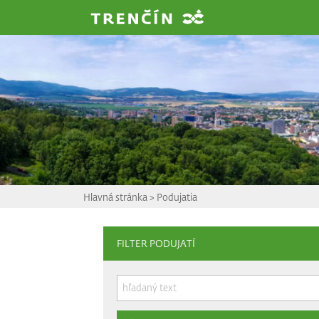
Prejsť na hlavný obsah
Hlavná stránka
>
Podujatia
FILTER PODUJATÍ