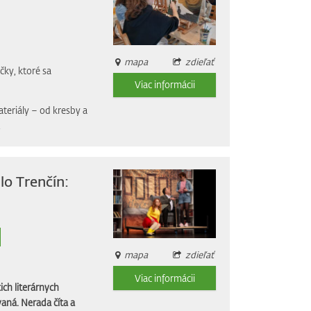
mapa
zdieľať
čky, ktoré sa
Viac informácii
ateriály – od kresby a
.
lo Trenčín:
mapa
zdieľať
Viac informácii
ich literárnych
aná. Nerada číta a