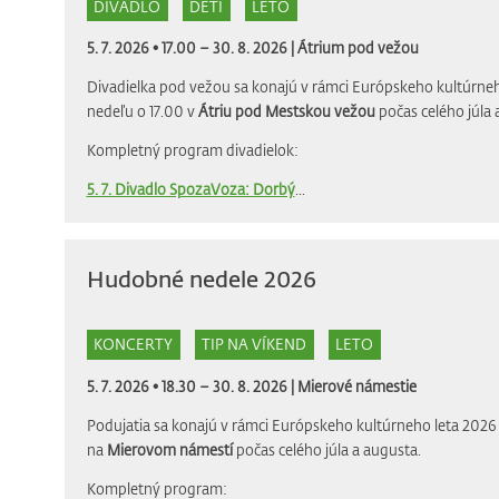
DIVADLO
DETI
LETO
5. 7. 2026 • 17.00 – 30. 8. 2026 |
Átrium pod vežou
Divadielka pod vežou sa konajú v rámci Európskeho kultúrneh
nedeľu o 17.00 v
Átriu pod Mestskou vežou
počas celého júla 
Kompletný program divadielok:
5. 7. Divadlo SpozaVoza: Dorbý
...
Hudobné nedele 2026
KONCERTY
TIP NA VÍKEND
LETO
5. 7. 2026 • 18.30 – 30. 8. 2026 |
Mierové námestie
Podujatia sa konajú v rámci Európskeho kultúrneho leta 2026 
na
Mierovom námestí
počas celého júla a augusta.
Kompletný program: