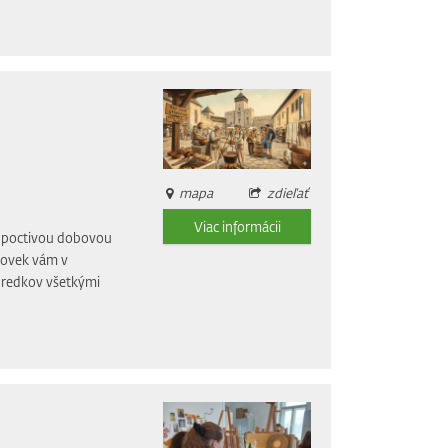
mapa
zdieľať
Viac informácii
li poctivou dobovou
dovek vám v
 predkov všetkými