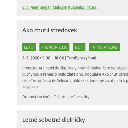
5. 7. Peter Berger, Maksym Kutsenko, Titusz
...
Ako chutil stredovek
LETO
TRENČÍN 2026
DETI
TIP NA VÍKEND
8. 8. 2026 • 9.00 – 18.00 |
Trenčiansky hrad
Preneste sa s nami do čias, kedy hradné nádvoria rozvoniava
kuchyňou a remeslo malo zlaté dno. Podujatie Ako chutí stre
réžii Cechu Terra de Selinan priblíži každodenný život našich
zmyslami.
Dobová kuchyňa: Ochutnajte špeciality...
Letné sobotné dielničky