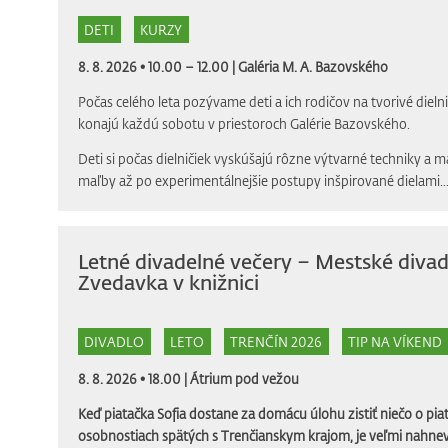
DETI
KURZY
8. 8. 2026 • 10.00 – 12.00 |
Galéria M. A. Bazovského
Počas celého leta pozývame deti a ich rodičov na tvorivé dielni
konajú každú sobotu v priestoroch Galérie Bazovského.
Deti si počas dielničiek vyskúšajú rôzne výtvarné techniky a m
maľby až po experimentálnejšie postupy inšpirované dielami..
Letné divadelné večery – Mestské divad
Zvedavka v knižnici
DIVADLO
LETO
TRENČÍN 2026
TIP NA VÍKEND
8. 8. 2026 • 18.00 |
Átrium pod vežou
Keď piatačka Sofia dostane za domácu úlohu zistiť niečo o piat
osobnostiach spätých s Trenčianskym krajom, je veľmi nahnev