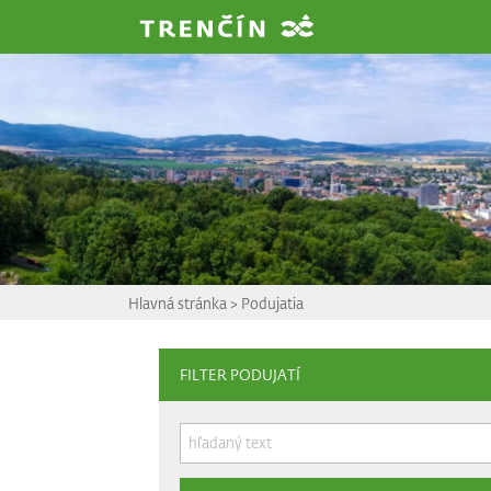
Prejsť na hlavný obsah
Hlavná stránka
>
Podujatia
FILTER PODUJATÍ