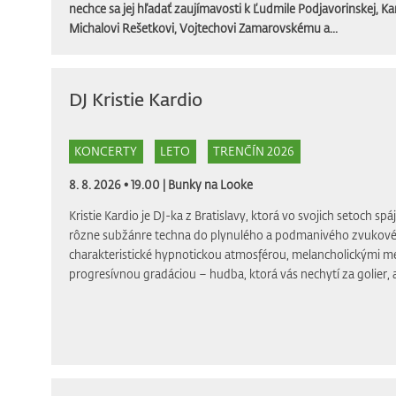
nechce sa jej hľadať zaujímavosti k Ľudmile Podjavorinskej, Ka
Michalovi Rešetkovi, Vojtechovi Zamarovskému a...
DJ Kristie Kardio
KONCERTY
LETO
TRENČÍN 2026
8. 8. 2026 • 19.00 |
Bunky na Looke
Kristie Kardio je DJ-ka z Bratislavy, ktorá vo svojich setoch spá
rôzne subžánre techna do plynulého a podmanivého zvukového
charakteristické hypnotickou atmosférou, melancholickými m
progresívnou gradáciou – hudba, ktorá vás nechytí za golier, al