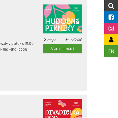
mapa
zdieľať
vždy v piatok o 19.00
Viac informácii
i Palackého) počas
EN