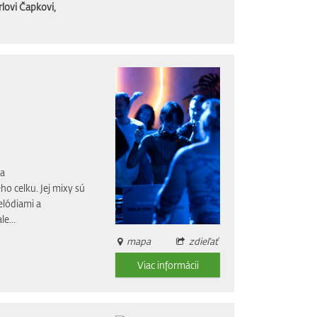
rlovi Čapkovi,
ja
 celku. Jej mixy sú
elódiami a
e...
mapa
zdieľať
Viac informácii