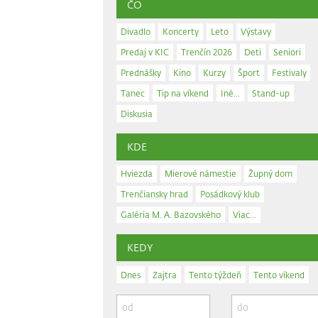
ČO
Divadlo
Koncerty
Leto
Výstavy
Predaj v KIC
Trenčín 2026
Deti
Seniori
Prednášky
Kino
Kurzy
Šport
Festivaly
Tanec
Tip na víkend
Iné...
Stand-up
Diskusia
KDE
Hviezda
Mierové námestie
Župný dom
Trenčiansky hrad
Posádkový klub
Galéria M. A. Bazovského
Viac...
KEDY
Dnes
Zajtra
Tento týždeň
Tento víkend