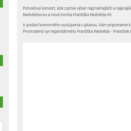
Pohodový koncert, kde zaznie výber najznámejších a najkrajší
Nedvědovcov a nová tvorba Františka Nedvěda ml.
V podaní komorného vystúpenia s gitarou, Vám pripomenie kr
Prvorodený syn legendárneho Františka Nedvěda - František