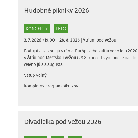
Hudobné pikniky 2026
KONCERTY
LETO
3. 7. 2026 • 19.00 – 28. 8. 2026 |
Átrium pod vežou
Podujatia sa konajú v rámci Európskeho kultúrneho leta 2026 
v
Átriu pod Mestskou vežou
(28.8. koncert výnimočne na ulic
celého júla a augusta.
Vstup voľný.
Kompletný program piknikov:
...
Divadielka pod vežou 2026