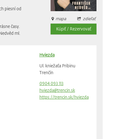
ch piesní od
mapa
zdieľať
ásne časy.
Kúpiť / Rezervovať
 Nedvěd ml.
Hviezda
Ul. kniežaťa Pribinu
Trenčín
0904 093 113
hviezda@trencin.sk
https://trencin.sk/hviezda