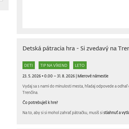
Detská pátracia hra - Si zvedavý na Tre
DETI
TIP NA VÍKEND
LETO
23. 5. 2026 • 0.00 – 31. 8. 2026 |
Mierové námestie
Vydaj sa s nami do minulosti mesta, hľadaj odpovede a odhaľ 
Trenčína.
Čo potrebuješ k hre?
Na to, aby si si mohol zahrať pátračku, musíš si
stiahnuť a vytla