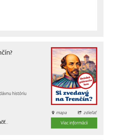
nčín?
dávnu históriu
mapa
zdieľať
čiť
...
Viac informácii