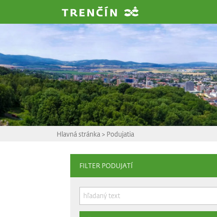
Prejsť na hlavný obsah
Hlavná stránka
>
Podujatia
FILTER PODUJATÍ