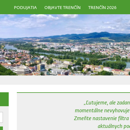
PODUJATIA
OBJAVTE TRENČÍN
TRENČÍN 2026
„Ľutujeme, ale zada
momentálne nevyhovuje ž
Zmeňte nastavenie filtra 
aktuálnych pod