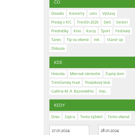
ČO
Divadlo
Koncerty
Leto
Výstavy
Predaj v KIC
Trenčín 2026
Deti
Seniori
Prednášky
Kino
Kurzy
Šport
Festivaly
Tanec
Tip na víkend
Iné...
Stand-up
Diskusia
KDE
Hviezda
Mierové námestie
Župný dom
Trenčiansky hrad
Posádkový klub
Galéria M. A. Bazovského
Viac...
KEDY
Dnes
Zajtra
Tento týždeň
Tento víkend