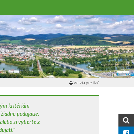
Verzia pre tlač
ným kritériám
iadne podujatie.
alebo si vyberte z
ujatí.”