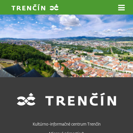
Prejsť na hlavný obsah
Kultúrno-informačné centrum Trenčín