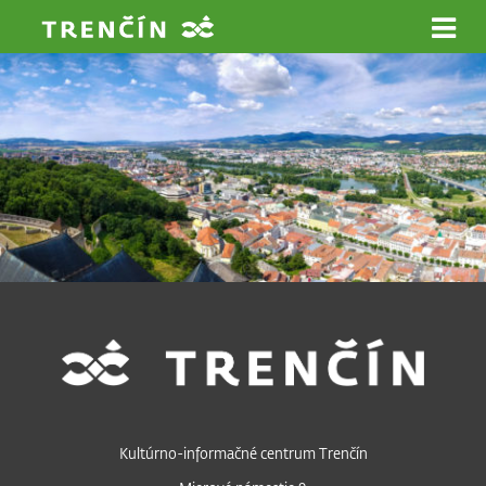
Prejsť na hlavný obsah
Kultúrno-informačné centrum Trenčín