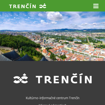
Prejsť na hlavný obsah
Kultúrno-informačné centrum Trenčín