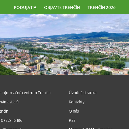
PODUJATIA
OBJAVTE TRENČÍN
TRENČÍN 2026
-informačné centrum Trenčín
Úvodná stránka
námestie 9
Kontakty
enčín
O nás
 (0) 32/ 16 186
RSS