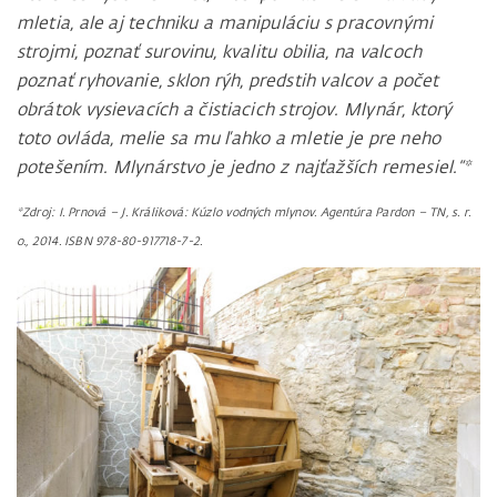
mletia, ale aj techniku a manipuláciu s pracovnými
strojmi, poznať surovinu, kvalitu obilia, na valcoch
poznať ryhovanie, sklon rýh, predstih valcov a počet
obrátok vysievacích a čistiacich strojov. Mlynár, ktorý
toto ovláda, melie sa mu ľahko a mletie je pre neho
potešením. Mlynárstvo je jedno z najťažších remesiel.“*
*Zdroj: I. Prnová – J. Králiková: Kúzlo vodných mlynov. Agentúra Pardon – TN, s. r.
o., 2014. ISBN 978-80-917718-7-2.