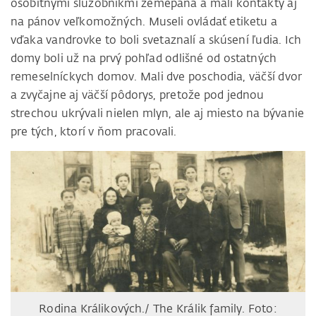
osobitnými služobníkmi zemepána a mali kontakty aj
na pánov veľkomožných. Museli ovládať etiketu a
vďaka vandrovke to boli svetaznalí a skúsení ľudia. Ich
domy boli už na prvý pohľad odlišné od ostatných
remeselníckych domov. Mali dve poschodia, väčší dvor
a zvyčajne aj väčší pôdorys, pretože pod jednou
strechou ukrývali nielen mlyn, ale aj miesto na bývanie
pre tých, ktorí v ňom pracovali.
Rodina Králikových./ The Králik family. Foto: