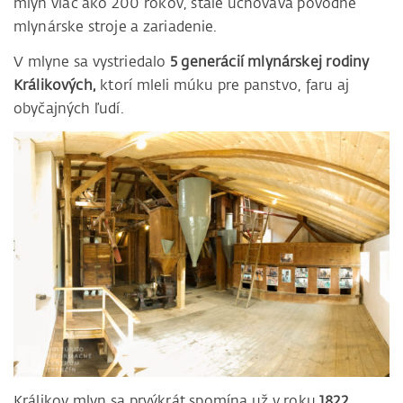
mlyn viac ako 200 rokov, stále uchováva pôvodné
mlynárske stroje a zariadenie.
V mlyne sa vystriedalo
5 generácií mlynárskej rodiny
Králikových,
ktorí mleli múku pre panstvo, faru aj
obyčajných ľudí.
Králikov mlyn sa prvýkrát spomína už v roku
1822.