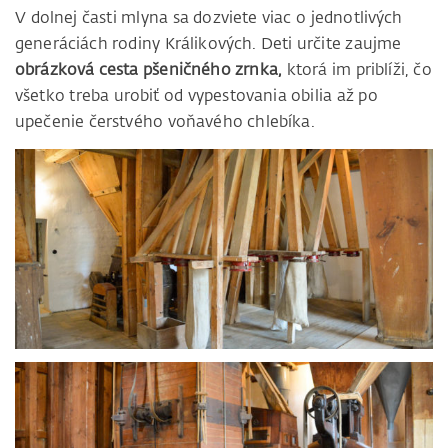
V dolnej časti mlyna sa dozviete viac o jednotlivých
generáciách rodiny Králikových. Deti určite zaujme
obrázková cesta pšeničného zrnka,
ktorá im priblíži, čo
všetko treba urobiť od vypestovania obilia až po
upečenie čerstvého voňavého chlebíka.