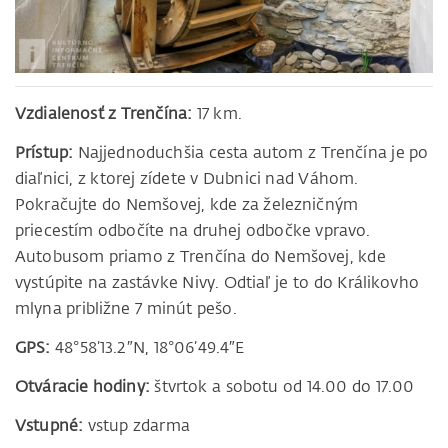
Vzdialenosť z Trenčína:
17 km.
Prístup:
Najjednoduchšia cesta autom z Trenčína je po
diaľnici, z ktorej zídete v Dubnici nad Váhom.
Pokračujte do Nemšovej, kde za železničným
priecestím odbočíte na druhej odbočke vpravo.
Autobusom priamo z Trenčína do Nemšovej, kde
vystúpite na zastávke Nivy. Odtiaľ je to do Králikovho
mlyna približne 7 minút pešo.
GPS:
48°58’13.2″N, 18°06’49.4″E
Otváracie hodiny:
štvrtok a sobotu od 14.00 do 17.00
Vstupné:
vstup zdarma