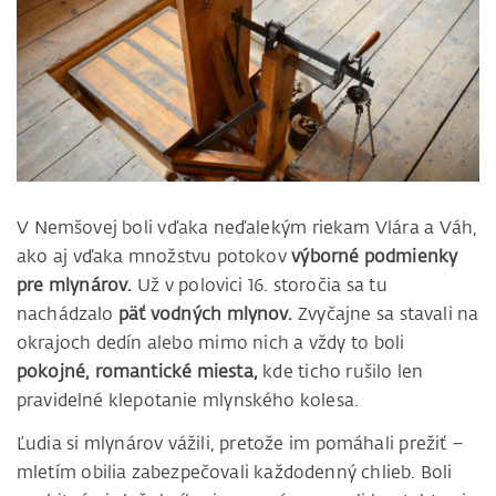
V Nemšovej boli vďaka neďalekým riekam Vlára a Váh,
ako aj vďaka množstvu potokov
výborné podmienky
pre mlynárov.
Už v polovici 16. storočia sa tu
nachádzalo
päť vodných mlynov.
Zvyčajne sa stavali na
okrajoch dedín alebo mimo nich a vždy to boli
pokojné, romantické miesta,
kde ticho rušilo len
pravidelné klepotanie mlynského kolesa.
Ľudia si mlynárov vážili, pretože im pomáhali prežiť –
mletím obilia zabezpečovali každodenný chlieb. Boli