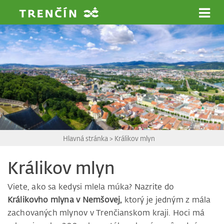
Prejsť na hlavný obsah
Hlavná stránka
>
Králikov mlyn
Králikov mlyn
Viete, ako sa kedysi mlela múka? Nazrite do
Králikovho mlyna v Nemšovej,
ktorý je jedným z mála
zachovaných mlynov v Trenčianskom kraji. Hoci má