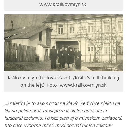
www.kralikovmlyn.sk.
Králikov mlyn (budova vľavo). /Králik’s mill (building
on the left). Foto: www.kralikovmlyn.sk
„S mletím je to ako s hrou na klavír. Keď chce niekto na
klavíri pekne hrať, musí poznať nielen noty, ale aj
hudobnú techniku. To isté platí aj o mlynskom zariadení.
Kto chce výborne mlieť, musí poznať nielen základy