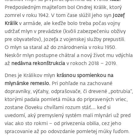
Predposledným majiteľom bol Ondrej Králik, ktorý
zomrel v roku 1942. V tom čase slúžil jeho syn
Jozef
Králik
v armáde, ale keďže bolo treba počas vojny
udržať mlyn v prevádzke (kvôli zabezpečeniu obživy
pre obyvateľov), Jozefa z vojenskej služby prepustili.
O mlyn sa staral až do znárodnenia v roku 1950.
Neskôr mlyn postupne chátral a nový život mu vdýchla
až
nedávna rekonštrukcia
v rokoch 2018 – 2019.
Dnes je Králikov mlyn
krásnou spomienkou na
mlynárske remeslo.
Pri pohľade na zachované
dopravníky, výťahy, odprašovače, či drevené „potrubia“,
ktorými padala pomletá múka do pripravených vriec,
zostane človeku chvíľami rozum stáť… keď si
uvedomí, aký premyslený systém mali mlynári už pred
viac ako sto rokmi – od privezenia obilia, cez jeho
spracovanie až po odovzdanie pomletej múky ľuďom.