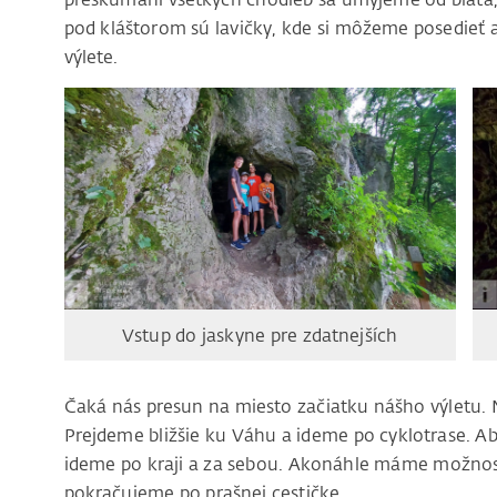
pod kláštorom sú lavičky, kde si môžeme posedieť 
výlete.
Vstup do jaskyne pre zdatnejších
Čaká nás presun na miesto začiatku nášho výletu. 
Prejdeme bližšie ku Váhu a ideme po cyklotrase. Aby
ideme po kraji a za sebou. Akonáhle máme možnosť
pokračujeme po prašnej cestičke.