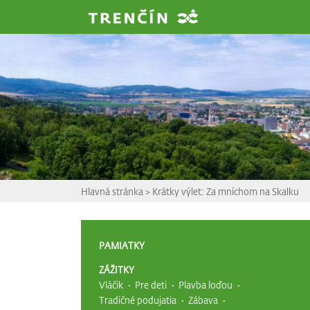
Prejsť na hlavný obsah
Hlavná stránka
>
Krátky výlet: Za mníchom na Skalku
PAMIATKY
ZÁŽITKY
Vláčik
Pre deti
Plavba loďou
Tradičné podujatia
Zábava