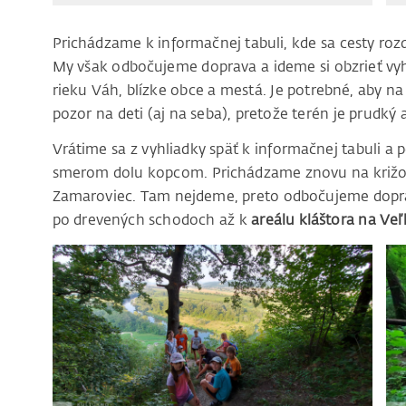
Prichádzame k informačnej tabuli, kde sa cesty ro
My však odbočujeme doprava a ideme si obzrieť vyhl
rieku Váh, blízke obce a mestá. Je potrebné, aby na 
pozor na deti (aj na seba), pretože terén je prudký a
Vrátime sa z vyhliadky späť k informačnej tabuli 
smerom dolu kopcom. Prichádzame znovu na križov
Zamaroviec. Tam nejdeme, preto odbočujeme dopra
po drevených schodoch až k
areálu kláštora na Veľ