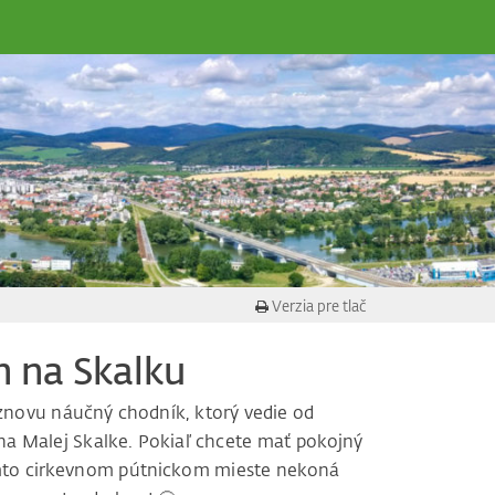
Verzia pre tlač
m na Skalku
 znovu náučný chodník, ktorý vedie od
na Malej Skalke. Pokiaľ chcete mať pokojný
tomto cirkevnom pútnickom mieste nekoná