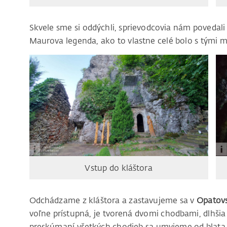
Skvele sme si oddýchli, sprievodcovia nám povedali
Maurova legenda, ako to vlastne celé bolo s tými 
Vstup do kláštora
Odchádzame z kláštora a zastavujeme sa v
Opatovs
voľne prístupná, je tvorená dvomi chodbami, dlhši
preskúmaní všetkých chodieb sa umyjeme od blata, 