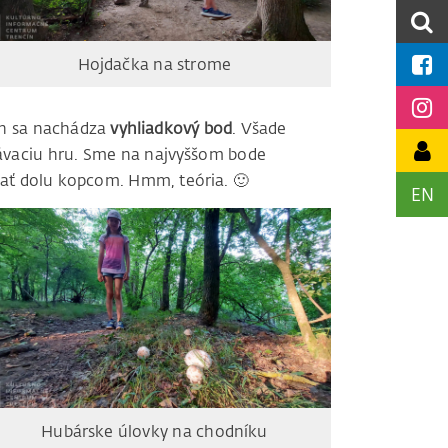
Hojdačka na strome
ch sa nachádza
vyhliadkový bod
. Všade
ávaciu hru. Sme na najvyššom bode
sať dolu kopcom. Hmm, teória. 🙂
EN
Hubárske úlovky na chodníku