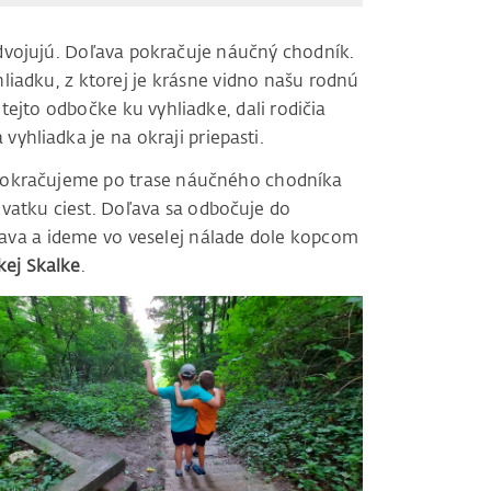
zdvojujú. Doľava pokračuje náučný chodník.
iadku, z ktorej je krásne vidno našu rodnú
tejto odbočke ku vyhliadke, dali rodičia
 vyhliadka je na okraji priepasti.
a pokračujeme po trase náučného chodníka
atku ciest. Doľava sa odbočuje do
va a ideme vo veselej nálade dole kopcom
kej Skalke
.