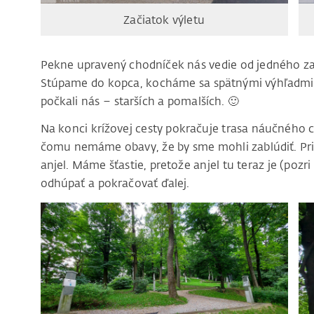
Začiatok výletu
Pekne upravený chodníček nás vedie od jedného za
Stúpame do kopca, kocháme sa spätnými výhľadmi 
počkali nás – starších a pomalších. 🙂
Na konci krížovej cesty pokračuje trasa náučného c
čomu nemáme obavy, že by sme mohli zablúdiť. Pric
anjel. Máme šťastie, pretože anjel tu teraz je (poz
odhúpať a pokračovať ďalej.