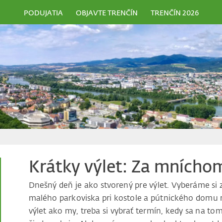
PODUJATIA
OBJAVTE TRENČÍN
TRENČÍN 2026
Krátky výlet: Za mnícho
Dnešný deň je ako stvorený pre výlet. Vyberáme si
malého parkoviska pri kostole a pútnického domu 
výlet ako my, treba si vybrať termín, kedy sa na 