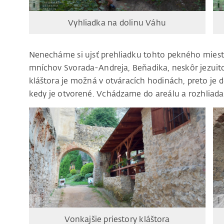
Vyhliadka na dolinu Váhu
Nenecháme si ujsť prehliadku tohto pekného miesta
mníchov Svorada-Andreja, Beňadika, neskôr jezuitov
kláštora je možná v otváracích hodinách, preto je d
kedy je otvorené. Vchádzame do areálu a rozhliad
Vonkajšie priestory kláštora