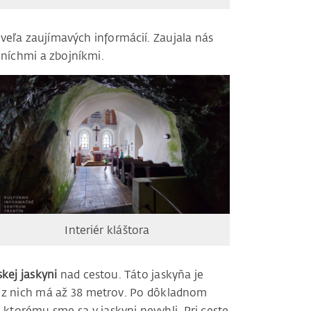
 veľa zaujímavých informácií. Zaujala nás
mníchmi a zbojníkmi.
Interiér kláštora
kej jaskyni
nad cestou. Táto jaskyňa je
a z nich má až 38 metrov. Po dôkladnom
ktorému sme sa v jaskyni nevyhli. Pri ceste