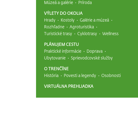
Múzeá a galérie
Príroda
VÝLETY DO OKOLIA
Hrady
Kostoly
Galérie a múzeá
Rozhľadne
Agroturistika
Turistické trasy
Cyklotrasy
Wellness
PLÁNUJEM CESTU
Praktické informácie
Doprava
Ubytovanie
Sprievodcovské služby
O TRENČÍNE
História
Povesti a legendy
Osobnosti
VIRTUÁLNA PREHLIADKA