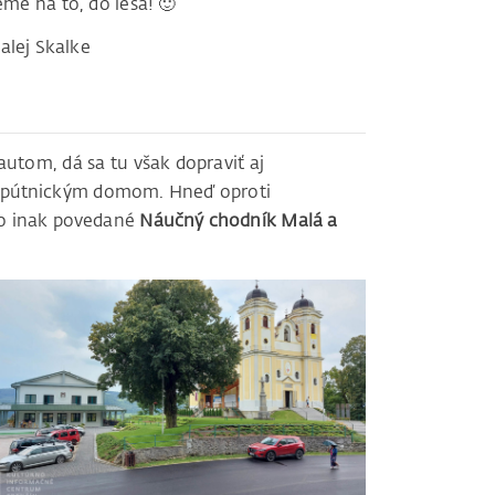
me na to, do lesa! 🙂
alej Skalke
tom, dá sa tu však dopraviť aj
 pútnickým domom. Hneď oproti
ebo inak povedané
Náučný chodník Malá a