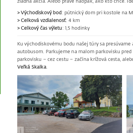
žiadna akcia. Alebo práve naopak, ako kto chce. Ide
> Východiskový bod
: pútnický dom pri kostole na M
> Celková vzdialenosť
: 4 km
> Celkový čas výletu
: 1,5 hodinky
Ku východiskovému bodu našej túry sa presúvame au
autobusom. Parkujeme na malom parkovisku pred
parkovisku – cez cestu – začína krížová cesta, al
Veľká Skalka
.