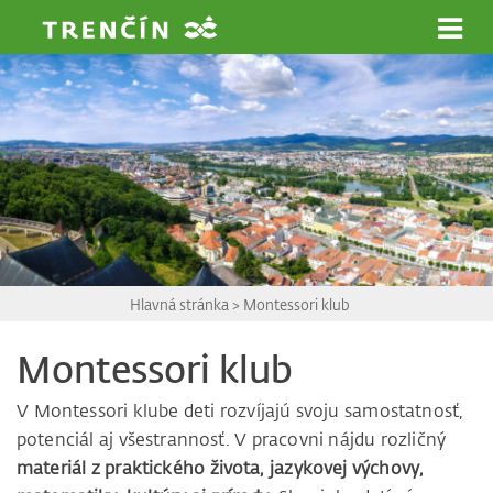
Prejsť na hlavný obsah
Hlavná stránka
>
Montessori klub
Montessori klub
V Montessori klube deti rozvíjajú svoju samostatnosť,
potenciál aj všestrannosť. V pracovni nájdu rozličný
materiál z praktického života, jazykovej výchovy,