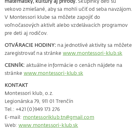
matematiky, kultúry aj prírody.
Skupinky detí sú
vekovo zmiešané, aby sa mohli učiť od seba navzájom.
V Montessori klube sa môžete zapojiť do
voľnočasových aktivít alebo vzdelávacích programov
pre deti aj rodičov.
OTVÁRACIE HODINY:
na jednotlivé aktivity sa môžete
zaregistrovať na stránke
www.montessori-klub.sk
CENNÍK:
aktuálne informácie o cenách nájdete na
stránke
www.montessori-klub.sk
KONTAKT
Montessori klub, o.z.
Legionárska 79, 911 01 Trenčín
Tel.: +421 (0)949 173 276
E-mail:
montessoriklub.tn@gmail.com
Web:
www.montessori-klub.sk