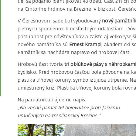
tiel sa podarilo identifikovať 43 obetí. Časť z nich
na Cintoríne hrdinov na Brezine, v blízkosti Čereš
V Čerešňovom sade bol vybudovaný
nový pamätní
pietnych spomienok k nešťastným udalostiam. Dôvo
prístupnosť pre návštevníkov a zaiste aj veľkorysej
nového pamätníka sú
Ernest Krampl
, akademickí s
Pamätník sa nachádza napravo od hrobovej časti.
Hrobovú časť tvoria
tri oblúkové pásy s náhrobkam
bydlisko. Pred hrobovou časťou bola pôvodne na
plastika tŕňovej koruny, symbolizujúca utrpenie. N
umiestnený kríž. Plastika tŕňovej koruny bola rovna
Na pamätníku nájdeme nápis:
„Na večnú pamäť 69 bojovníkov proti fašizmu
umučených na trenčianskej Brezine.“