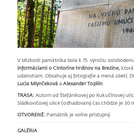
V blízkosti pamätníka bola k 75. výročiu osloboden
informáciami o Cintoríne hrdinov na Brezine,
ktorá
udalostiam. Obsahuje aj fotografie a mená obetí. Di
Lucia Mlynčeková
a
Alexander Topilin
.
TRASA:
Autom od Štefánikovej po Kukučínovej ulici
Sládkovičovej ulice (odhadovaný čas chôdze je 30 
OTVORENÉ:
Pamätník je voľne prístupný
GALÉRIA