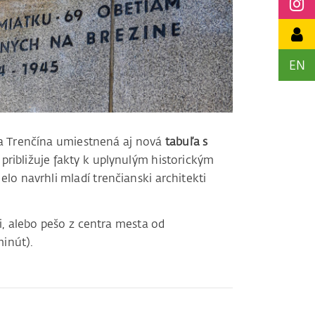
EN
ia Trenčína umiestnená aj nová
tabuľa s
 približuje fakty k uplynulým historickým
elo navrhli mladí trenčianski architekti
, alebo pešo z centra mesta od
minút).