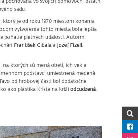
 bola pochovaná vo svojich domovoch, ostatní
ňového sadu.
k
, ktorý je od roku 1970 miestom konania
dom vytvorenia tohto miesta bola lepšia
šie poňatie pietnych udalostí. Autormi
ochári
František Gibala
a
Jozef Fízell
.
i
, na ktorých sú mená obetí, ich vek a
 kamennom podstavci umiestnená medená
aľavo od hrobovej časti bol dodatočne
ko ako plastika Krista na kríži
odcudzená
.