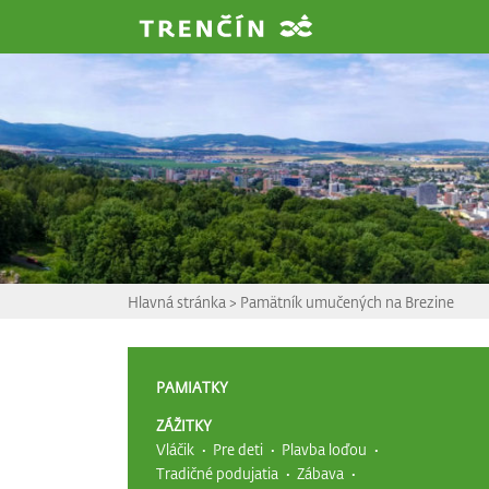
Prejsť na hlavný obsah
Hlavná stránka
>
Pamätník umučených na Brezine
PAMIATKY
ZÁŽITKY
Vláčik
Pre deti
Plavba loďou
Tradičné podujatia
Zábava