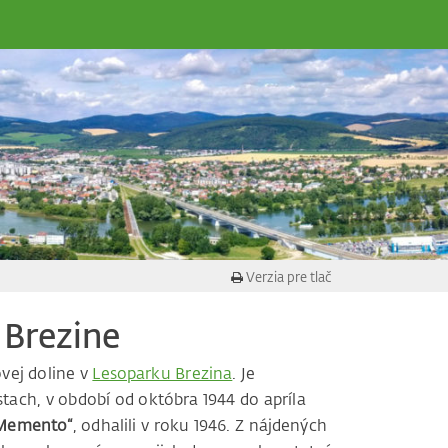
Verzia pre tlač
Brezine
vej doline v
Lesoparku Brezina
. Je
tach, v období od októbra 1944 do apríla
Memento“
, odhalili v roku 1946. Z nájdených