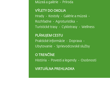
Múzeá a galérie
Príroda
VÝLETY DO OKOLIA
Hrady
Kostoly
Galérie a múzeá
Rozhľadne
Agroturistika
Turistické trasy
Cyklotrasy
Wellness
PLÁNUJEM CESTU
Praktické informácie
Doprava
Ubytovanie
Sprievodcovské služby
O TRENČÍNE
História
Povesti a legendy
Osobnosti
VIRTUÁLNA PREHLIADKA