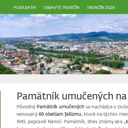
PODUJATIA
OBJAVTE TRENČÍN
TRENČÍN 2026
Pamätník umučených na 
Pôvodný
Pamätník umučených
sa nachádza v Dušo
venovaný
69 obetiam fašizmu,
ktoré na týchto mies
1945, popravili Nemci. Pamätník, dnes známy ako
„