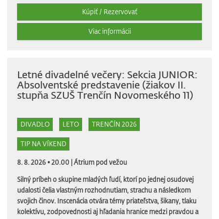
Kúpiť / Rezervovať
Viac informácii
Letné divadelné večery: Sekcia JUNIOR:
Absolventské predstavenie (žiakov II.
stupňa SZUŠ Trenčín Novomeského 11)
DIVADLO
LETO
TRENČÍN 2026
TIP NA VÍKEND
8. 8. 2026 • 20.00 |
Átrium pod vežou
Silný príbeh o skupine mladých ľudí, ktorí po jednej osudovej
udalosti čelia vlastným rozhodnutiam, strachu a následkom
svojich činov. Inscenácia otvára témy priateľstva, šikany, tlaku
kolektívu, zodpovednosti aj hľadania hranice medzi pravdou a