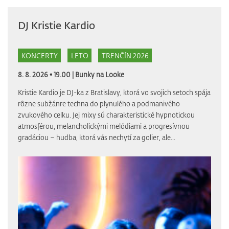
DJ Kristie Kardio
KONCERTY
LETO
TRENČÍN 2026
8. 8. 2026 • 19.00 |
Bunky na Looke
Kristie Kardio je DJ-ka z Bratislavy, ktorá vo svojich setoch spája
rôzne subžánre techna do plynulého a podmanivého
zvukového celku. Jej mixy sú charakteristické hypnotickou
atmosférou, melancholickými melódiami a progresívnou
gradáciou – hudba, ktorá vás nechytí za golier, ale...