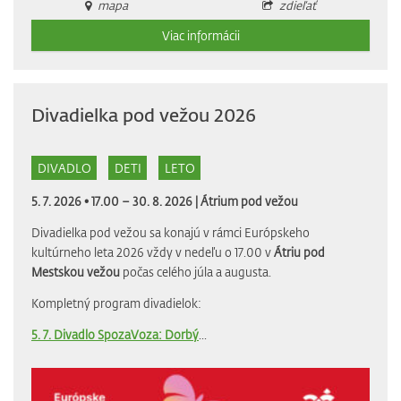
mapa
zdieľať
Viac informácii
Divadielka pod vežou 2026
DIVADLO
DETI
LETO
5. 7. 2026 • 17.00 – 30. 8. 2026 |
Átrium pod vežou
Divadielka pod vežou sa konajú v rámci Európskeho
kultúrneho leta 2026 vždy v nedeľu o 17.00 v
Átriu pod
Mestskou vežou
počas celého júla a augusta.
Kompletný program divadielok:
5. 7. Divadlo SpozaVoza: Dorbý
...