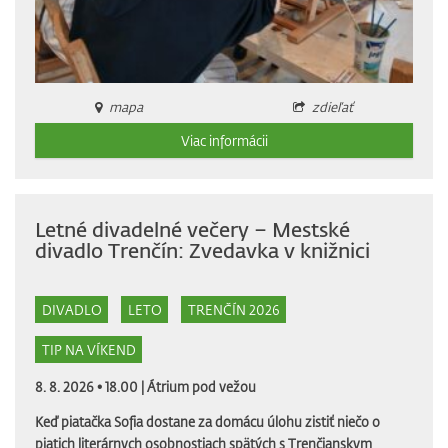
mapa
zdieľať
Viac informácii
Letné divadelné večery – Mestské
divadlo Trenčín: Zvedavka v knižnici
DIVADLO
LETO
TRENČÍN 2026
TIP NA VÍKEND
8. 8. 2026 • 18.00 |
Átrium pod vežou
Keď piatačka Sofia dostane za domácu úlohu zistiť niečo o
piatich literárnych osobnostiach spätých s Trenčianskym