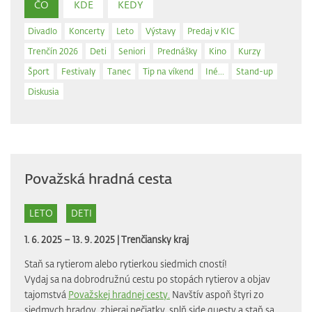
ČO
KDE
KEDY
Divadlo
Koncerty
Leto
Výstavy
Predaj v KIC
Trenčín 2026
Deti
Seniori
Prednášky
Kino
Kurzy
Šport
Festivaly
Tanec
Tip na víkend
Iné...
Stand-up
Diskusia
Považská hradná cesta
LETO
DETI
1. 6. 2025 – 13. 9. 2025 |
Trenčiansky kraj
Staň sa rytierom alebo rytierkou siedmich cností!
Vydaj sa na dobrodružnú cestu po stopách rytierov a objav
tajomstvá
Považskej hradnej cesty.
Navštív aspoň štyri zo
siedmych hradov, zbieraj pečiatky, splň side questy a staň sa