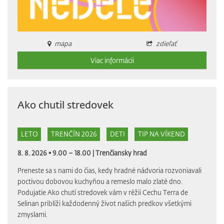
mapa
zdieľať
Viac informácii
Ako chutil stredovek
LETO
TRENČÍN 2026
DETI
TIP NA VÍKEND
8. 8. 2026 • 9.00 – 18.00 |
Trenčiansky hrad
Preneste sa s nami do čias, kedy hradné nádvoria rozvoniavali
poctivou dobovou kuchyňou a remeslo malo zlaté dno.
Podujatie Ako chutí stredovek vám v réžii Cechu Terra de
Selinan priblíži každodenný život našich predkov všetkými
zmyslami.