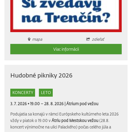
mapa
zdieľať
Viac informácii
Hudobné pikniky 2026
KONCERTY
LETO
3. 7. 2026 • 19.00 – 28. 8. 2026 |
Átrium pod vežou
Podujatia sa konajú v rámci Európskeho kultúrneho leta 2026
vždy v piatok o 19.00 v
Átriu pod Mestskou vežou
(28.8.
koncert výnimočne na ulici Palackého) počas celého júla a