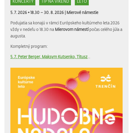
KONCERTY
TIP NA VÍKEND
LETO
5. 7. 2026 • 18.30 – 30. 8. 2026 |
Mierové námestie
Podujatia sa konajú v rámci Európskeho kultúrneho leta 2026
vždy v nedeľu o 18.30 na
Mierovom námestí
počas celého júla a
augusta.
Kompletný program:
5. 7. Peter Berger, Maksym Kutsenko, Titusz
...