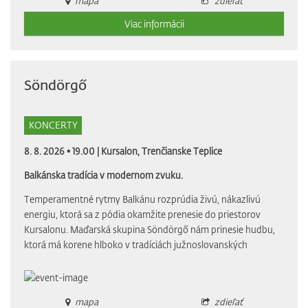
mapa
zdieľať
Viac informácii
Söndörgő
KONCERTY
8. 8. 2026 • 19.00 |
Kursalon, Trenčianske Teplice
Balkánska tradícia v modernom zvuku.
Temperamentné rytmy Balkánu rozprúdia živú, nákazlivú
energiu, ktorá sa z pódia okamžite prenesie do priestorov
Kursalonu. Maďarská skupina Söndörgő nám prinesie hudbu,
ktorá má korene hlboko v tradíciách južnoslovanských
mapa
zdieľať