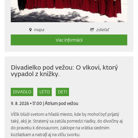
mapa
zdieľať
Viac informácii
Divadielko pod vežou: O vlkovi, ktorý
vypadol z knižky.
DIVADLO
LETO
DETI
9. 8. 2026 • 17.00 |
Átrium pod vežou
Vĺčik blúdi svetom a hľadá miesto, kde by mohol byť prijatý
taký, aký je. Stratený sa zatúla pomedzi riadky, do divočiny aj
do praveku k dinosaurom, zaklope na vrátka siedmim
kozliatkam a natrafí aj na vlčiu svorku.