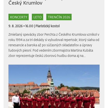
Český Krumlov
KONCERTY
LETO
TRENČÍN 2026
9. 8. 2026 • 16.00 |
Piaristický kostol
Zmiešaný spevácky zbor Perchta z Českého Krumlova vznikol v
roku 1994 a za tri dekády si vybudoval repertoár, ktorý siaha od
renesancie a baroka až po súčasných skladateľov a úpravy
ľudových piesní. Pod vedením zbormajstra Martina Kubáta
zbor reprezentuje českú zborovú hudbu doma aj na...