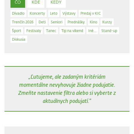
ČO
KDE
KEDY
Divadlo
Koncerty
Leto
Výstavy
Predaj v KIC
Trenčín 2026
Deti
Seniori
Prednášky
Kino
Kurzy
Šport
Festivaly
Tanec
Tip na víkend
Iné...
Stand-up
Diskusia
„Ľutujeme, ale zadaným kritériám
momentálne nevyhovuje žiadne podujatie.
Zmeňte nastavenie filtra alebo si vyberte z
aktuálnych podujatí.”