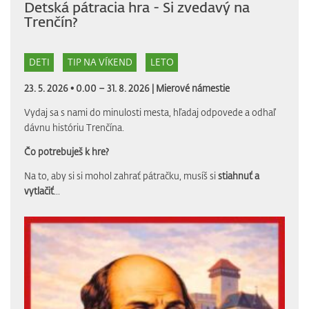
Detská pátracia hra - Si zvedavý na
Trenčín?
DETI
TIP NA VÍKEND
LETO
23. 5. 2026 • 0.00 – 31. 8. 2026 |
Mierové námestie
Vydaj sa s nami do minulosti mesta, hľadaj odpovede a odhaľ
dávnu históriu Trenčína.
Čo potrebuješ k hre?
Na to, aby si si mohol zahrať pátračku, musíš si
stiahnuť a
vytlačiť
...