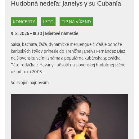
Hudobná nedeľa: Janelys y su Cubanía
KONCERTY
LETO
TIP NA VÍKEND
9. 8. 2026 • 18.30 |
Mierové námestie
Salsa, bachata, čača, dynamické meruengue či ďalšie odnože
karibských štýlov prinesie do Trenčína Janelys Fernández Díaz,
na Slovensku veľmi známa a populárna kubánska speváčka.
Táto rodáčka z Havany, pôsobí na slovenskej hudobnej scéne
už od roku 2005.
So svojím najnovším...