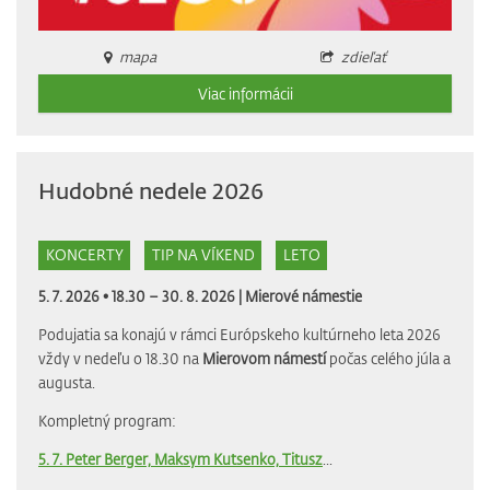
mapa
zdieľať
Viac informácii
Hudobné nedele 2026
KONCERTY
TIP NA VÍKEND
LETO
5. 7. 2026 • 18.30 – 30. 8. 2026 |
Mierové námestie
Podujatia sa konajú v rámci Európskeho kultúrneho leta 2026
vždy v nedeľu o 18.30 na
Mierovom námestí
počas celého júla a
augusta.
Kompletný program:
5. 7. Peter Berger, Maksym Kutsenko, Titusz
...