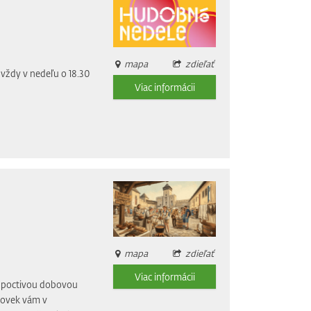
mapa
zdieľať
vždy v nedeľu o 18.30
Viac informácii
mapa
zdieľať
Viac informácii
li poctivou dobovou
dovek vám v