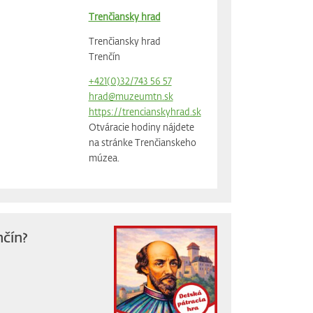
Trenčiansky hrad
Trenčiansky hrad
Trenčín
+421(0)32/743 56 57
hrad@muzeumtn.sk
https://trencianskyhrad.sk
Otváracie hodiny nájdete
na stránke Trenčianskeho
múzea.
nčín?