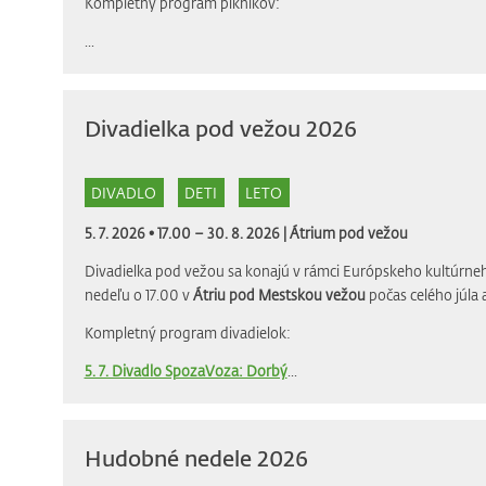
Kompletný program piknikov:
...
Divadielka pod vežou 2026
DIVADLO
DETI
LETO
5. 7. 2026 • 17.00 – 30. 8. 2026 |
Átrium pod vežou
Divadielka pod vežou sa konajú v rámci Európskeho kultúrneh
nedeľu o 17.00 v
Átriu pod Mestskou vežou
počas celého júla 
Kompletný program divadielok:
5. 7. Divadlo SpozaVoza: Dorbý
...
Hudobné nedele 2026