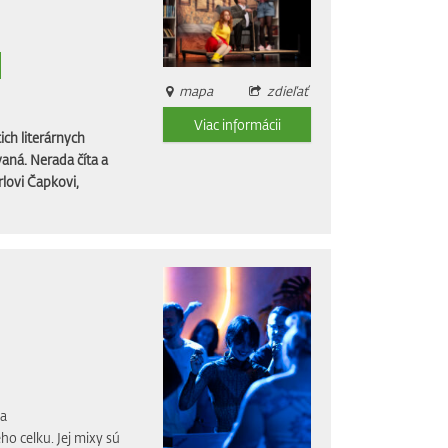
mapa
zdieľať
Viac informácii
ich literárnych
aná. Nerada číta a
rlovi Čapkovi,
ja
 celku. Jej mixy sú