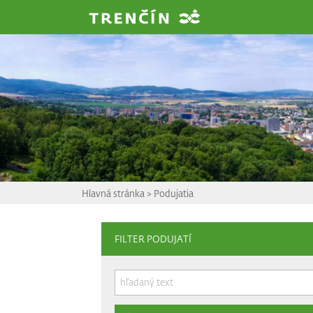
Prejsť na hlavný obsah
Hlavná stránka
>
Podujatia
FILTER PODUJATÍ