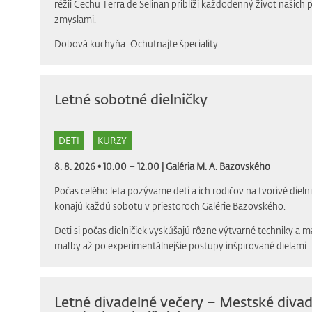
réžii Cechu Terra de Selinan priblíži každodenný život našich
zmyslami.
Dobová kuchyňa: Ochutnajte špeciality...
Letné sobotné dielničky
DETI
KURZY
8. 8. 2026 • 10.00 – 12.00 |
Galéria M. A. Bazovského
Počas celého leta pozývame deti a ich rodičov na tvorivé dielni
konajú každú sobotu v priestoroch Galérie Bazovského.
Deti si počas dielničiek vyskúšajú rôzne výtvarné techniky a m
maľby až po experimentálnejšie postupy inšpirované dielami..
Letné divadelné večery – Mestské divad