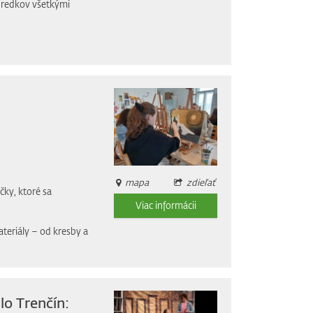
 predkov všetkými
mapa
zdieľať
čky, ktoré sa
Viac informácii
ateriály – od kresby a
.
lo Trenčín: