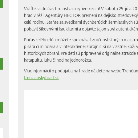
Vráťte sa do čias hrdinstva a rytierskej cti! V sobotu 25. júla 
hrad v réžii Agentúry HECTOR premení na dejisko stredoveký
celú rodinu. Staňte sa svedkami dychberúcich šermiarskych sú
pobaviť šikovnými kaukliarmi a objavte tajomstvá autentické
Počas celého dňa môžete spoznávať zručnosť starých majstrov
pisára či minciara a v interaktívnej zbrojnici si na vlastnej koži
historických zbraní. Pre deti sú pripravené originálne atrakcie 
katapultu, luku či hod na jednorožca.
Viac informácií o podujatia na hrade nájdete na webe Trenči
trencianskyhrad.sk
.