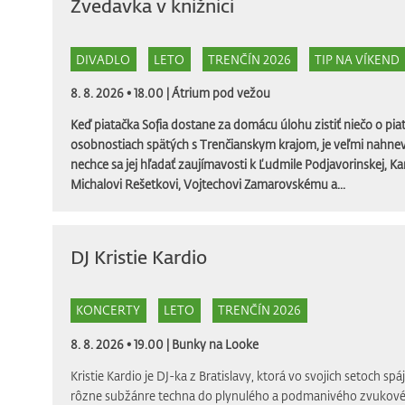
Zvedavka v knižnici
DIVADLO
LETO
TRENČÍN 2026
TIP NA VÍKEND
8. 8. 2026 • 18.00 |
Átrium pod vežou
Keď piatačka Sofia dostane za domácu úlohu zistiť niečo o piat
osobnostiach spätých s Trenčianskym krajom, je veľmi nahnev
nechce sa jej hľadať zaujímavosti k Ľudmile Podjavorinskej, Ka
Michalovi Rešetkovi, Vojtechovi Zamarovskému a...
DJ Kristie Kardio
KONCERTY
LETO
TRENČÍN 2026
8. 8. 2026 • 19.00 |
Bunky na Looke
Kristie Kardio je DJ-ka z Bratislavy, ktorá vo svojich setoch spá
rôzne subžánre techna do plynulého a podmanivého zvukového