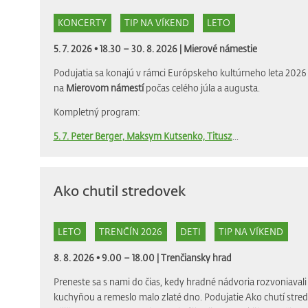
KONCERTY
TIP NA VÍKEND
LETO
5. 7. 2026 • 18.30 – 30. 8. 2026 |
Mierové námestie
Podujatia sa konajú v rámci Európskeho kultúrneho leta 2026 
na
Mierovom námestí
počas celého júla a augusta.
Kompletný program:
5. 7. Peter Berger, Maksym Kutsenko, Titusz
...
Ako chutil stredovek
LETO
TRENČÍN 2026
DETI
TIP NA VÍKEND
8. 8. 2026 • 9.00 – 18.00 |
Trenčiansky hrad
Preneste sa s nami do čias, kedy hradné nádvoria rozvoniava
kuchyňou a remeslo malo zlaté dno. Podujatie Ako chutí stre