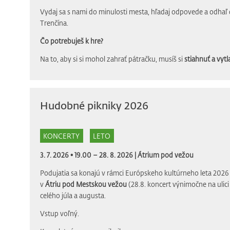
Vydaj sa s nami do minulosti mesta, hľadaj odpovede a odhaľ 
Trenčína.
Čo potrebuješ k hre?
Na to, aby si si mohol zahrať pátračku, musíš si
stiahnuť a vytla
Hudobné pikniky 2026
KONCERTY
LETO
3. 7. 2026 • 19.00 – 28. 8. 2026 |
Átrium pod vežou
Podujatia sa konajú v rámci Európskeho kultúrneho leta 2026 
v
Átriu pod Mestskou vežou
(28.8. koncert výnimočne na ulic
celého júla a augusta.
Vstup voľný.