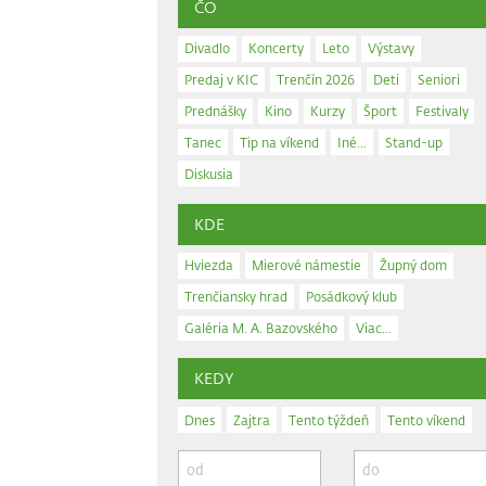
ČO
Divadlo
Koncerty
Leto
Výstavy
Predaj v KIC
Trenčín 2026
Deti
Seniori
Prednášky
Kino
Kurzy
Šport
Festivaly
Tanec
Tip na víkend
Iné...
Stand-up
Diskusia
KDE
Hviezda
Mierové námestie
Župný dom
Trenčiansky hrad
Posádkový klub
Galéria M. A. Bazovského
Viac...
KEDY
Dnes
Zajtra
Tento týždeň
Tento víkend