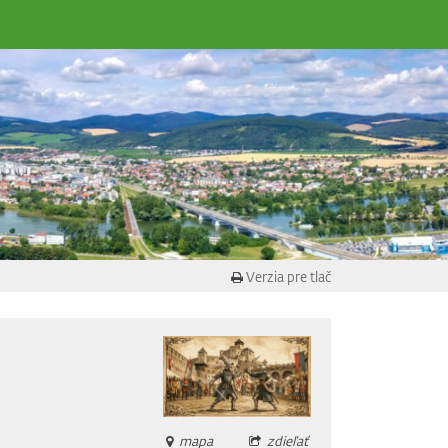
Verzia pre tlač
mapa
zdieľať