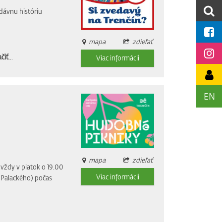
dávnu históriu
mapa
zdieľať
čiť
...
Viac informácii
EN
mapa
zdieľať
vždy v piatok o 19.00
Viac informácii
i Palackého) počas