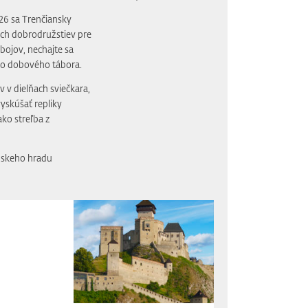
2026 sa Trenčiansky
ch dobrodružstiev pre
bojov, nechajte sa
ho dobového tábora.
 v dielňach sviečkara,
 vyskúšať repliky
ako streľba z
anskeho hradu