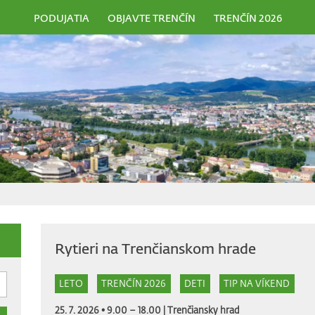
PODUJATIA
OBJAVTE TRENČÍN
TRENČÍN 2026
Rytieri na Trenčianskom hrade
LETO
TRENČÍN 2026
DETI
TIP NA VÍKEND
25. 7. 2026 • 9.00 – 18.00 |
Trenčiansky hrad