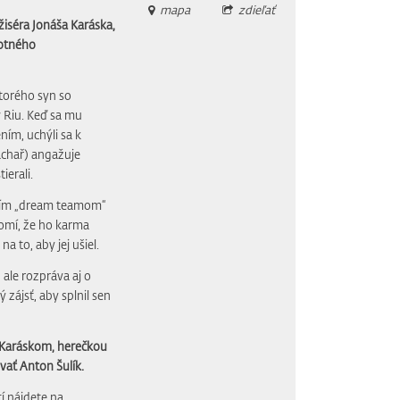
mapa
zdieľať
iséra Jonáša Karáska,
votného
torého syn so
 Riu. Keď sa mu
ím, uchýli sa k
chař) angažuje
erali.
ojím „dream teamom“
omí, že ho karma
a to, aby jej ušiel.
 ale rozpráva aj o
 zájsť, aby splnil sen
 Karáskom, herečkou
ať Anton Šulík.
í nájdete na