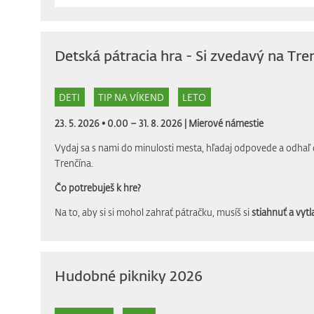
Detská pátracia hra - Si zvedavý na Tre
DETI
TIP NA VÍKEND
LETO
23. 5. 2026 • 0.00 – 31. 8. 2026 |
Mierové námestie
Vydaj sa s nami do minulosti mesta, hľadaj odpovede a odhaľ 
Trenčína.
Čo potrebuješ k hre?
Na to, aby si si mohol zahrať pátračku, musíš si
stiahnuť a vytla
Hudobné pikniky 2026