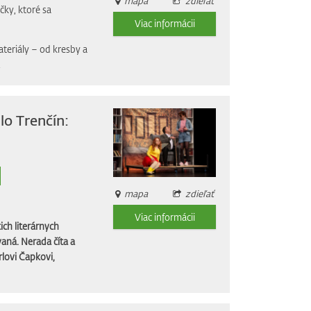
mapa
zdieľať
čky, ktoré sa
Viac informácii
ateriály – od kresby a
.
lo Trenčín:
mapa
zdieľať
Viac informácii
ich literárnych
aná. Nerada číta a
rlovi Čapkovi,