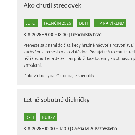
Ako chutil stredovek
LETO
TRENČÍN 2026
DETI
TIP NA VÍKEND
8. 8. 2026 • 9.00 – 18.00 |
Trenčiansky hrad
Preneste sa s nami do čias, kedy hradné nádvoria rozvoniava
kuchyňou a remeslo malo zlaté dno. Podujatie Ako chutí stre
réžii Cechu Terra de Selinan priblíži každodenný život našich
zmyslami.
Dobová kuchyňa: Ochutnajte špeciality...
Letné sobotné dielničky
DETI
KURZY
8. 8. 2026 • 10.00 – 12.00 |
Galéria M. A. Bazovského