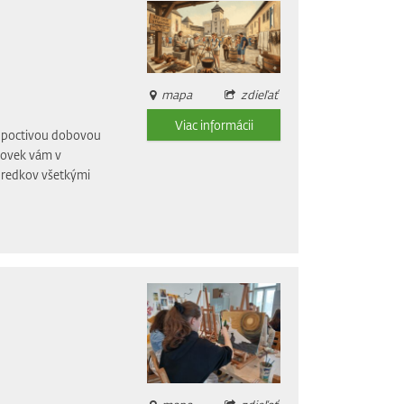
mapa
zdieľať
Viac informácii
li poctivou dobovou
dovek vám v
 predkov všetkými