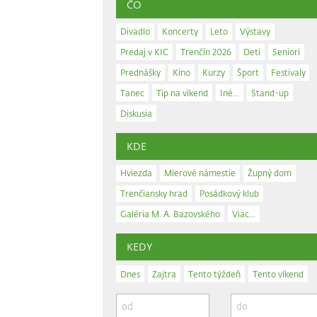
ČO
Divadlo
Koncerty
Leto
Výstavy
Predaj v KIC
Trenčín 2026
Deti
Seniori
Prednášky
Kino
Kurzy
Šport
Festivaly
Tanec
Tip na víkend
Iné...
Stand-up
Diskusia
KDE
Hviezda
Mierové námestie
Župný dom
Trenčiansky hrad
Posádkový klub
Galéria M. A. Bazovského
Viac...
KEDY
Dnes
Zajtra
Tento týždeň
Tento víkend