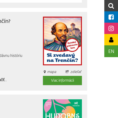
nčín?
EN
dávnu históriu
mapa
zdieľať
čiť
...
Viac informácii