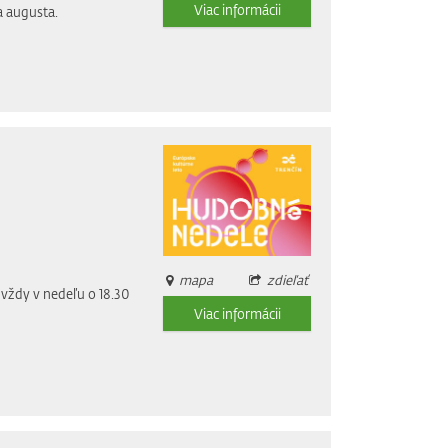
Viac informácii
a augusta.
mapa
zdieľať
vždy v nedeľu o 18.30
Viac informácii