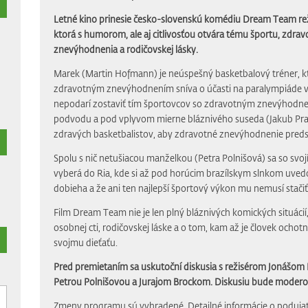
Letné kino prinesie česko-slovenskú komédiu Dream Team rež
ktorá s humorom, ale aj citlivosťou otvára tému športu, zdra
znevýhodnenia a rodičovskej lásky.
Marek (Martin Hofmann) je neúspešný basketbalový tréner, k
zdravotným znevýhodnením sníva o účasti na paralympiáde v
nepodarí zostaviť tím športovcov so zdravotným znevýhodnen
podvodu a pod vplyvom mierne bláznivého suseda (Jakub Pra
zdravých basketbalistov, aby zdravotné znevýhodnenie predsti
Spolu s nič netušiacou manželkou (Petra Polnišová) sa so sv
vyberá do Ria, kde si až pod horúcim brazílskym slnkom uved
dobieha a že ani ten najlepší športový výkon mu nemusí stačiť n
Film Dream Team nie je len plný bláznivých komických situácií,
osobnej cti, rodičovskej láske a o tom, kam až je človek ochotný
svojmu dieťaťu.
Pred premietaním sa uskutoční diskusia s režisérom Jonášom
Petrou Polnišovou a Jurajom Brockom. Diskusiu bude moderov
Zmeny programu sú vyhradené. Detailné informácie o podujat