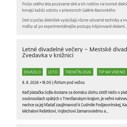
Počas celého leta pozývame deti a ich rodičov na tvorivé dielni
konajú každú sobotu v priestoroch Galérie Bazovského.
Deti si počas dielničiek vyskúšajú rôzne výtvarné techniky a m
maľby až po experimentálnejšie postupy inšpirované dielami..
Letné divadelné večery – Mestské divad
Zvedavka v knižnici
DIVADLO
LETO
TRENČÍN 2026
TIP NA VÍKEND
8. 8. 2026 • 18.00 |
Átrium pod vežou
Keď piatačka Sofia dostane za domácu úlohu zistiť niečo o piat
osobnostiach spätých s Trenčianskym krajom, je veľmi nahnev
nechce sa jej hľadať zaujímavosti k Ľudmile Podjavorinskej, Ka
Michalovi Rešetkovi, Vojtechovi Zamarovskému a...