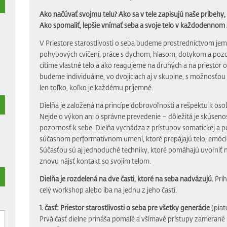
Ako načúvať svojmu telu? Ako sa v tele zapisujú naše príbehy
Ako spomaliť, lepšie vnímať seba a svoje telo v každodennom
V Priestore starostlivosti o seba budeme prostredníctvom j
pohybových cvičení, práce s dychom, hlasom, dotykom a poz
cítime vlastné telo a ako reagujeme na druhých a na priestor 
budeme individuálne, vo dvojiciach aj v skupine, s možnosťou
len toľko, koľko je každému príjemné.
Dielňa je založená na princípe dobrovoľnosti a rešpektu k os
Nejde o výkon ani o správne prevedenie – dôležitá je skúseno
pozornosť k sebe. Dielňa vychádza z prístupov somatickej a 
súčasnom performatívnom umení, ktoré prepájajú telo, emóci
Súčasťou sú aj jednoduché techniky, ktoré pomáhajú uvoľniť na
znovu nájsť kontakt so svojím telom.
Dielňa je rozdelená na dve časti, ktoré na seba nadväzujú.
Prih
celý workshop alebo iba na jednu z jeho častí.
1. časť: Priestor starostlivosti o seba pre všetky generácie
(piat
Prvá časť dielne prináša pomalé a všímavé prístupy zamerané