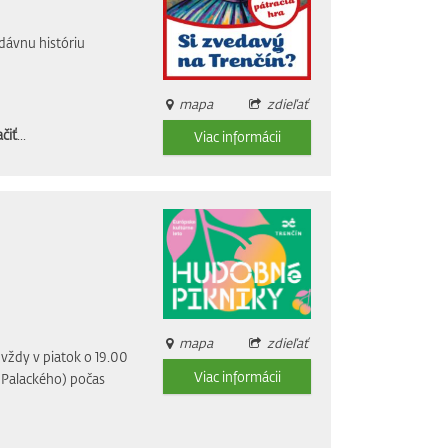
dávnu históriu
mapa
zdieľať
čiť
...
Viac informácii
mapa
zdieľať
vždy v piatok o 19.00
Viac informácii
i Palackého) počas