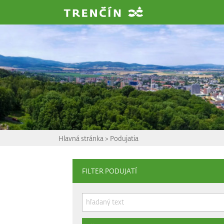
Prejsť na hlavný obsah
Hlavná stránka
>
Podujatia
FILTER PODUJATÍ