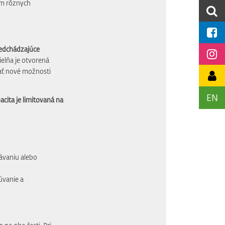
m rôznych
redchádzajúce
ielňa je otvorená
vať nové možnosti
EN
acita je limitovaná na
lávaniu alebo
úvanie a