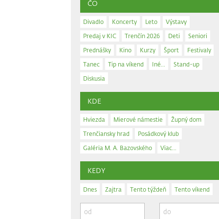
ČO
Divadlo
Koncerty
Leto
Výstavy
Predaj v KIC
Trenčín 2026
Deti
Seniori
Prednášky
Kino
Kurzy
Šport
Festivaly
Tanec
Tip na víkend
Iné...
Stand-up
Diskusia
KDE
Hviezda
Mierové námestie
Župný dom
Trenčiansky hrad
Posádkový klub
Galéria M. A. Bazovského
Viac...
KEDY
Dnes
Zajtra
Tento týždeň
Tento víkend