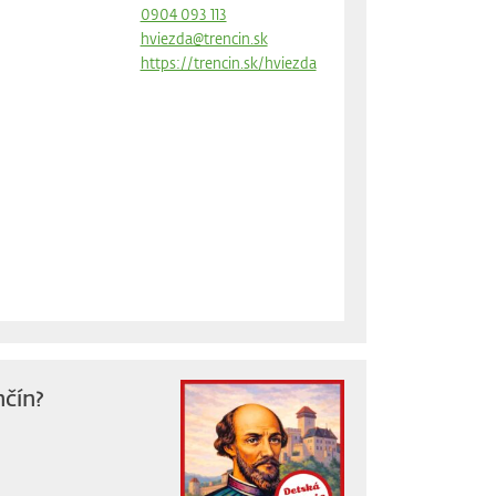
0904 093 113
hviezda@trencin.sk
https://trencin.sk/hviezda
nčín?