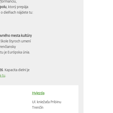
rformanciu,
spolu
, ktorý prepája
o dielňach nájdete tu:
vného mesta kultúry
ej škole štyroch umení
renčiansky
tu je Európska únia.
26
. Kapacita dielní je
a tu
.
Hviezda
Ul. kniežaťa Pribinu
Trenčín