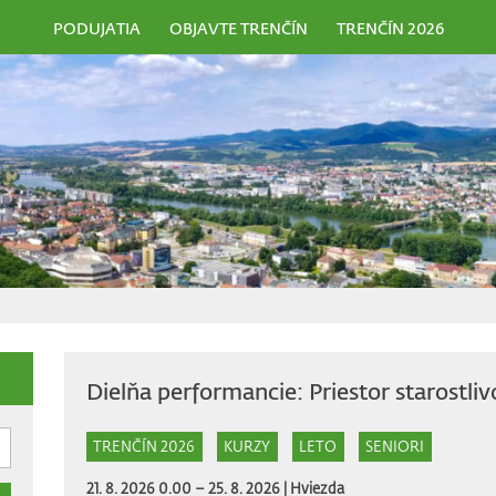
PODUJATIA
OBJAVTE TRENČÍN
TRENČÍN 2026
Dielňa performancie: Priestor starostliv
TRENČÍN 2026
KURZY
LETO
SENIORI
21. 8. 2026 0.00 – 25. 8. 2026 |
Hviezda