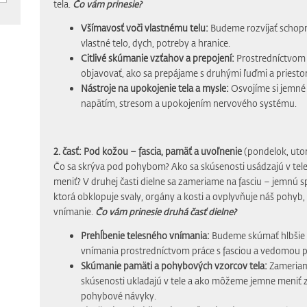
tela.
Čo vám prinesie?
Všímavosť voči vlastnému telu:
Budeme rozvíjať schopn
vlastné telo, dych, potreby a hranice.
Citlivé skúmanie vzťahov a prepojení:
Prostredníctvom
objavovať, ako sa prepájame s druhými ľuďmi a priesto
Nástroje na upokojenie tela a mysle:
Osvojíme si jemné 
napätím, stresom a upokojením nervového systému.
2. časť: Pod kožou – fascia, pamäť a uvoľnenie
(pondelok, uto
Čo sa skrýva pod pohybom? Ako sa skúsenosti usádzajú v tel
meniť? V druhej časti dielne sa zameriame na fasciu – jemnú spo
ktorá obklopuje svaly, orgány a kosti a ovplyvňuje náš pohyb, 
vnímanie.
Čo vám prinesie druhá časť dielne?
Prehĺbenie telesného vnímania:
Budeme skúmať hlbšie 
vnímania prostredníctvom práce s fasciou a vedomou 
Skúmanie pamäti a pohybových vzorcov tela:
Zameriame
skúsenosti ukladajú v tele a ako môžeme jemne meniť z
pohybové návyky.