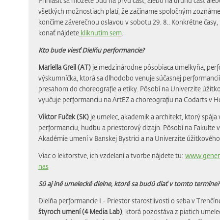
Prihlásiť sa môžete buď na prvú časť, alebo na druhú časť alebo
všetkých možnostiach platí, že začíname spoločným zoznámení
končíme záverečnou oslavou v sobotu 29. 8.. Konkrétne časy,
konať nájdete
kliknutím sem
.
Kto bude viesť Dielňu performancie?
Mariella Greil (AT)
je medzinárodne pôsobiaca umelkyňa, perf
výskumníčka, ktorá sa dlhodobo venuje súčasnej performancii,
presahom do choreografie a etiky. Pôsobí na Univerzite úžitk
vyučuje performanciu na ArtEZ a choreografiu na Codarts v H
Viktor Fuček (SK)
je umelec, akademik a architekt, ktorý spája
performanciu, hudbu a priestorový dizajn. Pôsobí na Fakulte
Akadémie umení v Banskej Bystrici a na Univerzite úžitkového
Viac o lektorstve, ich vzdelaní a tvorbe nájdete tu:
www.genera
nas
Sú aj iné umelecké dielne, ktoré sa budú diať v tomto termíne?
Dielňa performancie I - Priestor starostlivosti o seba v Trenčín
štyroch umení (4 Media Lab)
, ktorá pozostáva z piatich umele