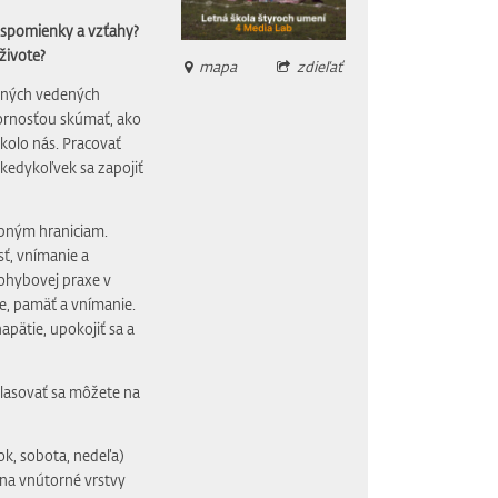
, spomienky a vzťahy?
 živote?
mapa
zdieľať
emných vedených
ornosťou skúmať, ako
okolo nás. Pracovať
 kedykoľvek sa zapojiť
obným hraniciam.
sť, vnímanie a
pohybovej praxe v
e, pamäť a vnímanie.
pätie, upokojiť sa a
lasovať sa môžete na
ok, sobota, nedeľa)
 na vnútorné vrstvy