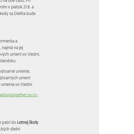
 na obe časti, Pri
m v piatok 21.8. a
 kedy sa Dielňa bude
ormerka a
 najmä na jej
ových umení vo Viedni,
olandsku.
 výtvarné umenie,
 výtvarných umení
 umenia vo Viedni.
tionstogether.eu/o-
e patrí do
Letnej školy
ckých dielní