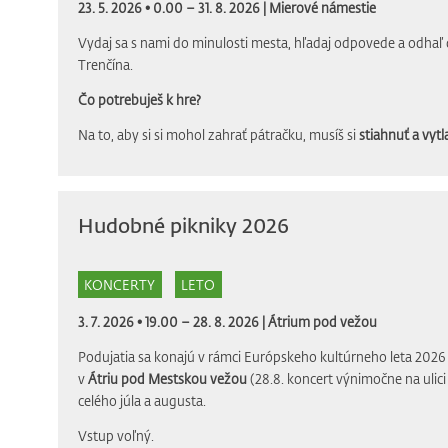
23. 5. 2026 • 0.00 – 31. 8. 2026 |
Mierové námestie
Vydaj sa s nami do minulosti mesta, hľadaj odpovede a odhaľ 
Trenčína.
Čo potrebuješ k hre?
Na to, aby si si mohol zahrať pátračku, musíš si
stiahnuť a vytla
Hudobné pikniky 2026
KONCERTY
LETO
3. 7. 2026 • 19.00 – 28. 8. 2026 |
Átrium pod vežou
Podujatia sa konajú v rámci Európskeho kultúrneho leta 2026 
v
Átriu pod Mestskou vežou
(28.8. koncert výnimočne na ulic
celého júla a augusta.
Vstup voľný.