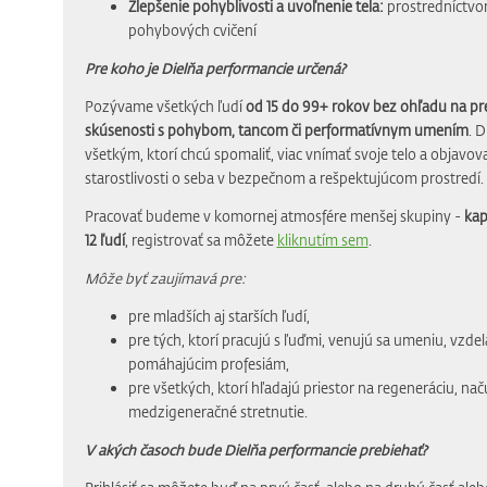
Zlepšenie pohyblivosti a uvoľnenie tela:
prostredníctvo
pohybových cvičení
Pre koho je Dielňa performancie určená?
Pozývame všetkých ľudí
od 15 do 99+ rokov bez ohľadu na p
skúsenosti s pohybom, tancom či performatívnym umením
. D
všetkým, ktorí chcú spomaliť, viac vnímať svoje telo a objavo
starostlivosti o seba v bezpečnom a rešpektujúcom prostredí.
Pracovať budeme v komornej atmosfére menšej skupiny -
kap
12 ľudí
, registrovať sa môžete
kliknutím sem
.
Môže byť zaujímavá pre:
pre mladších aj starších ľudí,
pre tých, ktorí pracujú s ľuďmi, venujú sa umeniu, vzde
pomáhajúcim profesiám,
pre všetkých, ktorí hľadajú priestor na regeneráciu, nač
medzigeneračné stretnutie.
V akých časoch bude Dielňa performancie prebiehať?