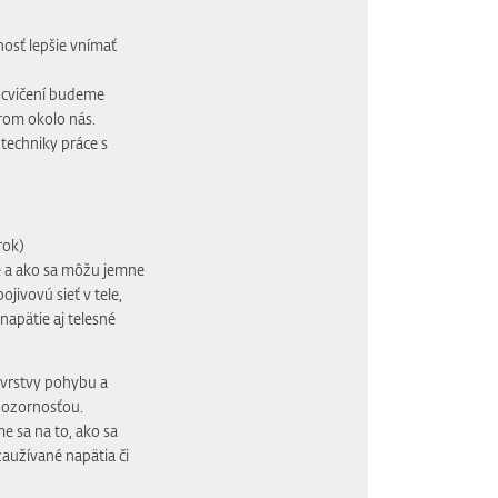
osť lepšie vnímať
 cvičení budeme
rom okolo nás.
techniky práce s
rok)
e a ako sa môžu jemne
jivovú sieť v tele,
napätie aj telesné
vrstvy pohybu a
pozornosťou.
 sa na to, ako sa
aužívané napätia či