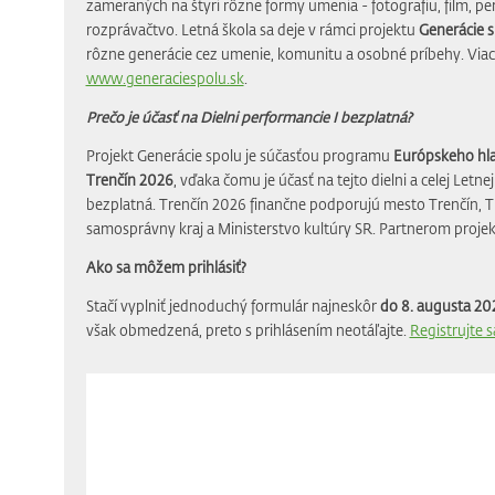
zameraných na štyri rôzne formy umenia - fotografiu, film, pe
rozprávačtvo. Letná škola sa deje v rámci projektu
Generácie 
rôzne generácie cez umenie, komunitu a osobné príbehy. Viac 
www.generaciespolu.sk
.
Prečo je účasť na Dielni performancie I bezplatná?
Projekt Generácie spolu je súčasťou programu
Európskeho hla
Trenčín 2026
, vďaka čomu je účasť na tejto dielni a celej Letn
bezplatná. Trenčín 2026 finančne podporujú mesto Trenčín, T
samosprávny kraj a Ministerstvo kultúry SR. Partnerom projek
Ako sa môžem prihlásiť?
Stačí vyplniť jednoduchý formulár najneskôr
do 8. augusta 20
však obmedzená, preto s prihlásením neotáľajte.
Registrujte s