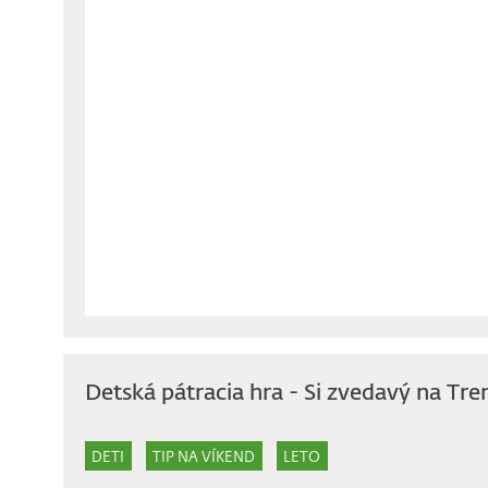
Detská pátracia hra - Si zvedavý na Tre
DETI
TIP NA VÍKEND
LETO