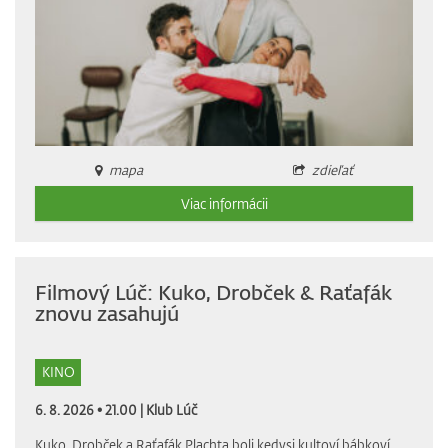
mapa
zdieľať
Viac informácii
Filmový Lúč: Kuko, Drobček & Raťafák
znovu zasahujú
KINO
6. 8. 2026 • 21.00 |
Klub Lúč
Kuko, Drobček a Raťafák Plachta boli kedysi kultoví bábkoví