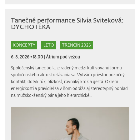
Tanečné performance Silvia Sviteková:
DYCHOTÉKA
KONCERTY
LETO
TRENČÍN 2026
6. 8. 2026 • 18.00 |
Átrium pod vežou
Spoločenský tanec bol a je radený medzi kultivovanú formu
spoločenského aktu stretávania sa. Vytvára priestor pre očný
kontakt, dotyk rúk, blízkosť, rovnaký krok a gestá. Okrem
energickosti a pravidiel sa v ňom odráža aj stereotypný pohľad
na mužsko-ženský pár a jeho hierarchické...