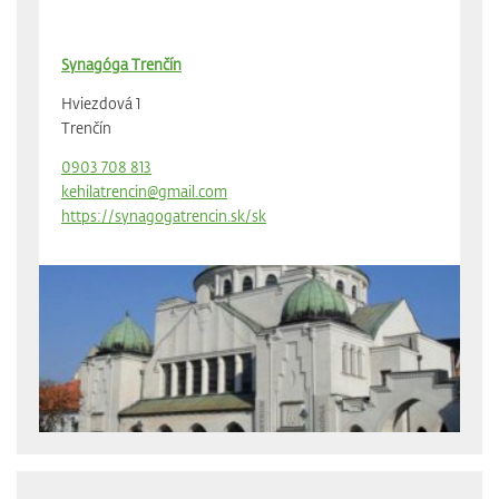
Synagóga Trenčín
Hviezdová 1
Trenčín
0903 708 813
kehilatrencin@gmail.com
https://synagogatrencin.sk/sk