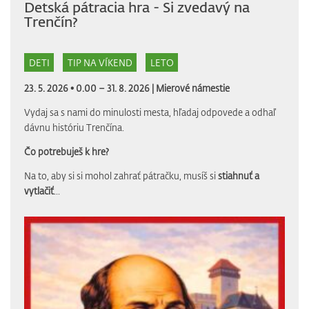
Detská pátracia hra - Si zvedavý na
Trenčín?
DETI
TIP NA VÍKEND
LETO
23. 5. 2026 • 0.00 – 31. 8. 2026 |
Mierové námestie
Vydaj sa s nami do minulosti mesta, hľadaj odpovede a odhaľ
dávnu históriu Trenčína.
Čo potrebuješ k hre?
Na to, aby si si mohol zahrať pátračku, musíš si
stiahnuť a
vytlačiť
...