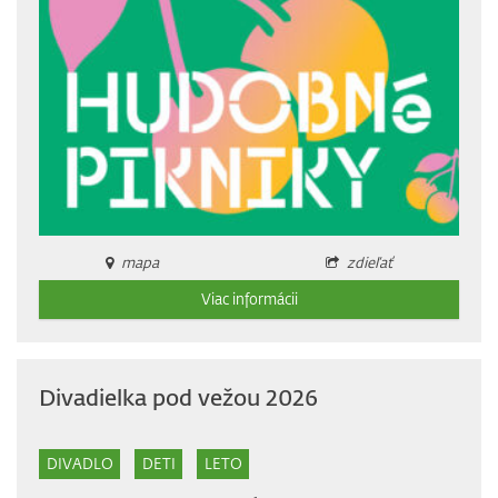
mapa
zdieľať
Viac informácii
Divadielka pod vežou 2026
DIVADLO
DETI
LETO