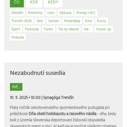
ČO
KDE
KEDY
Divadlo
Koncerty
Leto
Výstavy
Predaj v KIC
Trenčín 2026
Deti
Seniori
Prednášky
Kino
Kurzy
Šport
Festivaly
Tanec
Tip na víkend
Iné...
Stand-up
Diskusia
Nezabudnutí susedia
INÉ...
10. 9. 2025 • 10.00 |
Synagóga Trenčín
Piaty ročník celoslovenského spomienkového podujatia pri
príležitosti
Dňa obetí holokaustu a rasového násilia
- dňa, kedy
boli z územia Slovenska deportovaní židovskí obyvatelia
slovenských miest a obcí. Aj keď nie je možné všetkým obetiam