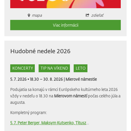
mapa
zdieľať
Viac informácii
Hudobné nedele 2026
KONCERTY
TIP NA VÍKEND
LETO
5. 7. 2026 • 18.30 – 30. 8. 2026 |
Mierové námestie
Podujatia sa konajú v rámci Európskeho kultúrneho leta 2026
vždy v nedeľu o 18.30 na
Mierovom námestí
počas celého júla a
augusta.
Kompletný program:
5. 7. Peter Berger, Maksym Kutsenko, Titusz
...