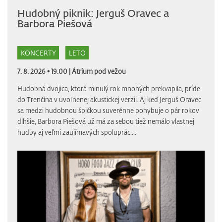
Hudobný piknik: Jerguš Oravec a
Barbora Piešová
KONCERTY
LETO
7. 8. 2026 • 19.00 |
Átrium pod vežou
Hudobná dvojica, ktorá minulý rok mnohých prekvapila, príde
do Trenčína v uvoľnenej akustickej verzii. Aj keď Jerguš Oravec
sa medzi hudobnou špičkou suverénne pohybuje o pár rokov
dlhšie, Barbora Piešová už má za sebou tiež nemálo vlastnej
hudby aj veľmi zaujímavých spoluprác....