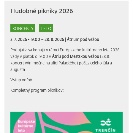
Hudobné pikniky 2026
KONCERTY
LETO
3. 7. 2026 • 19.00 – 28. 8. 2026 |
Átrium pod vežou
Podujatia sa konajú v rámci Európskeho kultúrneho leta 2026
vždy v piatok o 19.00 v
Átriu pod Mestskou vežou
(28.8.
koncert výnimočne na ulici Palackého) počas celého júla a
augusta.
Vstup voľný.
Kompletný program piknikov:
...