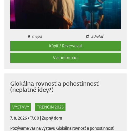
mapa
zdieľať
Kúpiť / Rezervovať
Viac informácii
Glokálna rovnosť a pohostinnosť
(neplatné idey?)
VÝSTAVY
TRENČÍN 2026
7. 8. 2026 • 17.00 |
Župný dom
Pozývame vás na výstavu Glokálna rovnosť a pohostinnosť