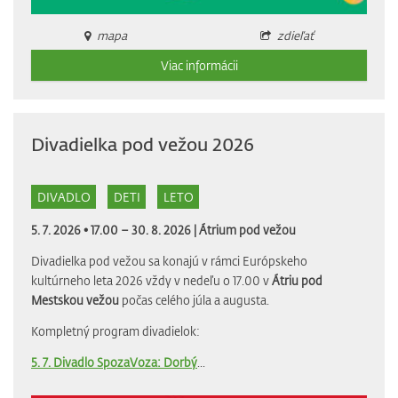
mapa
zdieľať
Viac informácii
Divadielka pod vežou 2026
DIVADLO
DETI
LETO
5. 7. 2026 • 17.00 – 30. 8. 2026 |
Átrium pod vežou
Divadielka pod vežou sa konajú v rámci Európskeho
kultúrneho leta 2026 vždy v nedeľu o 17.00 v
Átriu pod
Mestskou vežou
počas celého júla a augusta.
Kompletný program divadielok:
5. 7. Divadlo SpozaVoza: Dorbý
...