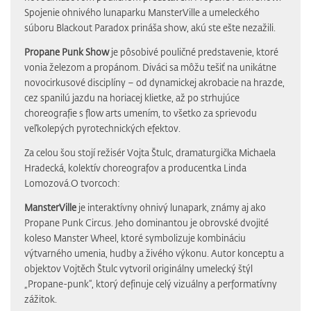
Spojenie ohnivého lunaparku MansterVille a umeleckého
súboru Blackout Paradox prináša show, akú ste ešte nezažili.
Propane Punk Show
je pôsobivé pouličné predstavenie, ktoré
vonia železom a propánom. Diváci sa môžu tešiť na unikátne
novocirkusové disciplíny – od dynamickej akrobacie na hrazde,
cez spanilú jazdu na horiacej klietke, až po strhujúce
choreografie s flow arts umením, to všetko za sprievodu
veľkolepých pyrotechnických efektov.
Za celou šou stojí režisér Vojta Štulc, dramaturgička Michaela
Hradecká, kolektív choreografov a producentka Linda
Lomozová.O tvorcoch:
MansterVille
je interaktívny ohnivý lunapark, známy aj ako
Propane Punk Circus. Jeho dominantou je obrovské dvojité
koleso Manster Wheel, ktoré symbolizuje kombináciu
výtvarného umenia, hudby a živého výkonu. Autor konceptu a
objektov Vojtěch Štulc vytvoril originálny umelecký štýl
„Propane-punk“, ktorý definuje celý vizuálny a performatívny
zážitok.