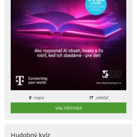
mapa
zdieľať
Viac informácii
Hudobný kvíz