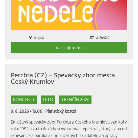
mapa
zdieľať
Viac informácii
Perchta (CZ) – Spevácky zbor mesta
Český Krumlov
KONCERTY
LETO
TRENČÍN 2026
9. 8. 2026 • 16.00 |
Piaristický kostol
Zmiešaný spevácky zbor Perchta z Českého Krumlova vznikol v
roku 1994 a za tri dekády si vybudoval repertoár, ktorý siaha od
renesancie a baroka až po súčasných skladateľov a úpravy