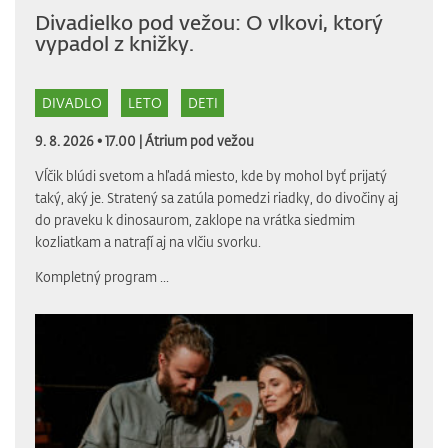
Divadielko pod vežou: O vlkovi, ktorý
vypadol z knižky.
DIVADLO
LETO
DETI
9. 8. 2026 • 17.00 |
Átrium pod vežou
Vĺčik blúdi svetom a hľadá miesto, kde by mohol byť prijatý
taký, aký je. Stratený sa zatúla pomedzi riadky, do divočiny aj
do praveku k dinosaurom, zaklope na vrátka siedmim
kozliatkam a natrafí aj na vlčiu svorku.
Kompletný program
...