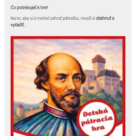
Čo potrebuješ k hre?
Na to, aby si si mohol zahrať pátračku, musíš si
stiahnuť a
vytlačiť
...