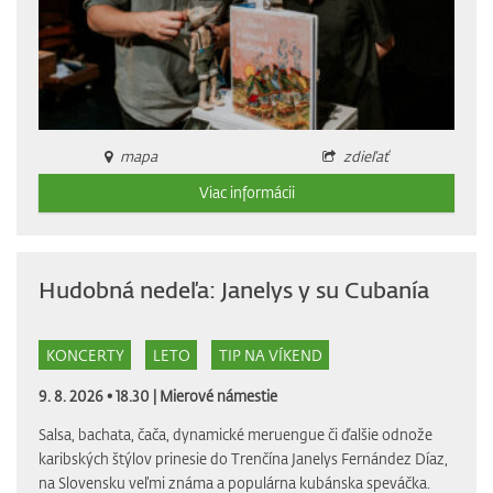
mapa
zdieľať
Viac informácii
Hudobná nedeľa: Janelys y su Cubanía
KONCERTY
LETO
TIP NA VÍKEND
9. 8. 2026 • 18.30 |
Mierové námestie
Salsa, bachata, čača, dynamické meruengue či ďalšie odnože
karibských štýlov prinesie do Trenčína Janelys Fernández Díaz,
na Slovensku veľmi známa a populárna kubánska speváčka.