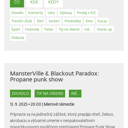
ČO
KDE
KEDY
Divadlo
Koncerty
Leto
Výstavy
Predaj v KIC
Trenčín 2026
Deti
Seniori
Prednášky
Kino
Kurzy
Šport
Festivaly
Tanec
Tip na víkend
Iné...
Stand-up
Diskusia
MansterVille & Blackout Paradox:
Propane punk show
DIVADLO
TIP NA VÍKEND
INÉ...
13. 9. 2025 • 20.00 |
Mierové námestie
Pripravte sa na jedinečný zážitok, ktorý prepája oheň, železo,
akrobaciu a výtvarné umenie v neopakovateľnom
novocirkusovom pouličnom predstavení Propane Punk Show.