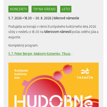
KONCERTY
TIP NA VÍKEND
LETO
5. 7. 2026 • 18.30 – 30. 8. 2026 |
Mierové námestie
Podujatia sa konajú v rámci Európskeho kultúrneho leta 2026
vždy v nedeľu o 18.30 na
Mierovom námestí
počas celého júla a
augusta.
Kompletný program:
5. 7. Peter Berger, Maksym Kutsenko, Titusz
...