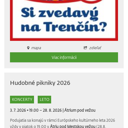
mapa
zdieľať
Viac informácii
Hudobné pikniky 2026
KONCERTY
LETO
3. 7. 2026 • 19.00 – 28. 8. 2026 |
Átrium pod vežou
Podujatia sa konajú v rámci Európskeho kultúrneho leta 2026
vždy v piatok o 19.00 v
Átriu pod Mestskou vežou
(28.8.