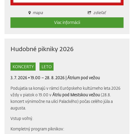
mapa
zdieľať
Viac informácii
Hudobné pikniky 2026
KONCERTY
LETO
3. 7. 2026 • 19.00 – 28. 8. 2026 |
Átrium pod vežou
Podujatia sa konajú v rámci Európskeho kultúrneho leta 2026
vždy v piatok o 19.00 v
Átriu pod Mestskou vežou
(28.8.
koncert výnimočne na ulici Palackého) počas celého júla a
augusta.
Vstup voľný.
Kompletný program piknikov: