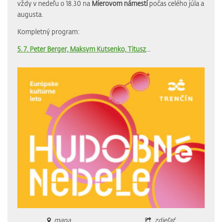
vždy v nedeľu o 18.30 na
Mierovom námestí
počas celého júla a
augusta.
Kompletný program:
5. 7. Peter Berger, Maksym Kutsenko, Titusz
...
mapa
zdieľať