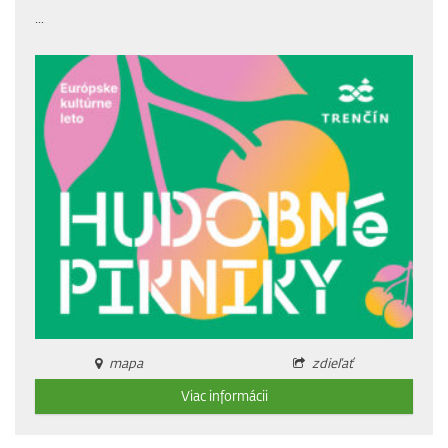
...
mapa
zdieľať
Viac informácii