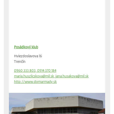
Posádkový klub
Hviezdoslavova 16
Trenčín
0960 333 803, 0914 370 184
maria.huszlicskova@mil.sk, jana.husakova@mil.sk
http://www.domarmady.sk