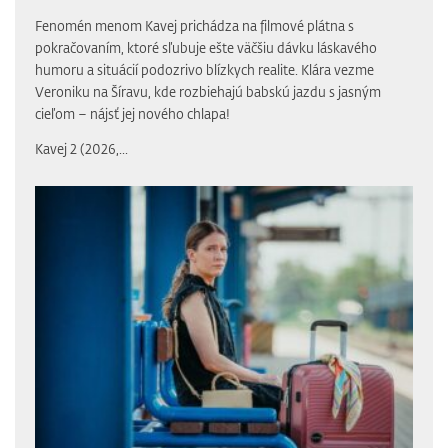
Fenomén menom Kavej prichádza na filmové plátna s
pokračovaním, ktoré sľubuje ešte väčšiu dávku láskavého
humoru a situácií podozrivo blízkych realite. Klára vezme
Veroniku na Šíravu, kde rozbiehajú babskú jazdu s jasným
cieľom – nájsť jej nového chlapa!
Kavej 2 (2026,...