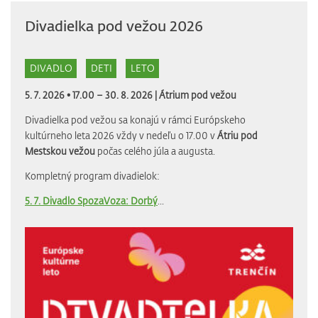
Divadielka pod vežou 2026
DIVADLO
DETI
LETO
5. 7. 2026 • 17.00 – 30. 8. 2026 |
Átrium pod vežou
Divadielka pod vežou sa konajú v rámci Európskeho
kultúrneho leta 2026 vždy v nedeľu o 17.00 v
Átriu pod
Mestskou vežou
počas celého júla a augusta.
Kompletný program divadielok:
5. 7. Divadlo SpozaVoza: Dorbý
...