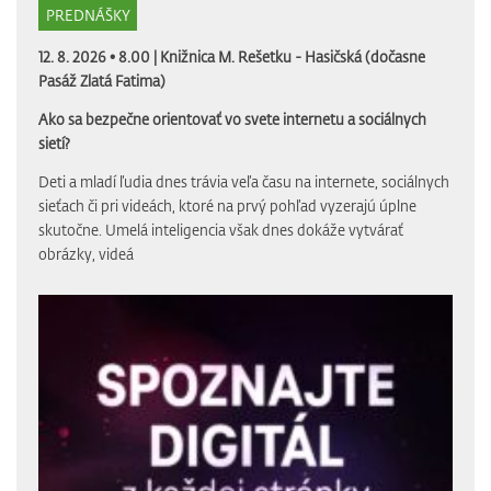
PREDNÁŠKY
12. 8. 2026 • 8.00 |
Knižnica M. Rešetku - Hasičská (dočasne
Pasáž Zlatá Fatima)
Ako sa bezpečne orientovať vo svete internetu a sociálnych
sietí?
Deti a mladí ľudia dnes trávia veľa času na internete, sociálnych
sieťach či pri videách, ktoré na prvý pohľad vyzerajú úplne
skutočne. Umelá inteligencia však dnes dokáže vytvárať
obrázky, videá