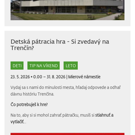
Detská pátracia hra - Si zvedavý na
Trenčín?
DETI
TIP NA VÍKEND
LETO
23. 5. 2026 • 0.00 – 31. 8. 2026 |
Mierové námestie
Vydaj sa s nami do minulosti mesta, hľadaj odpovede a odhaľ
dávnu históriu Trenčína.
Čo potrebuješ k hre?
Na to, aby si si mohol zahrať pátračku, musíš si
stiahnuť a
vytlačiť
...