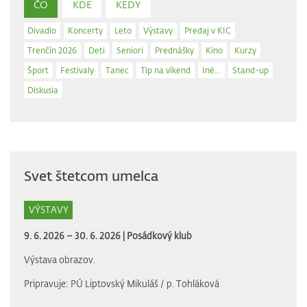
ČO
KDE
KEDY
Divadlo
Koncerty
Leto
Výstavy
Predaj v KIC
Trenčín 2026
Deti
Seniori
Prednášky
Kino
Kurzy
Šport
Festivaly
Tanec
Tip na víkend
Iné...
Stand-up
Diskusia
Svet štetcom umelca
VÝSTAVY
9. 6. 2026 – 30. 6. 2026 |
Posádkový klub
Výstava obrazov.
Pripravuje: PÚ Liptovský Mikuláš / p. Tohláková