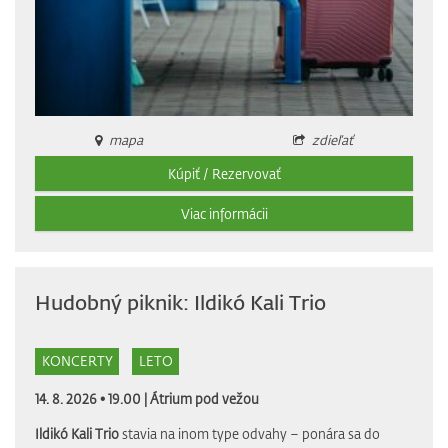
mapa
zdieľať
Kúpiť / Rezervovať
Viac informácii
Hudobný piknik: Ildikó Kali Trio
KONCERTY
LETO
14. 8. 2026 • 19.00 |
Átrium pod vežou
Ildikó Kali Trio
stavia na inom type odvahy – ponára sa do