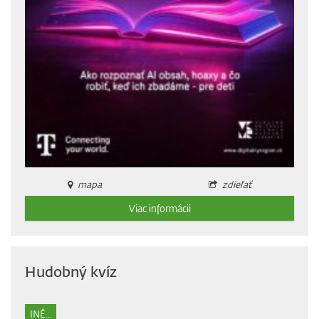
mapa
zdieľať
Viac informácii
Hudobný kvíz
INÉ...