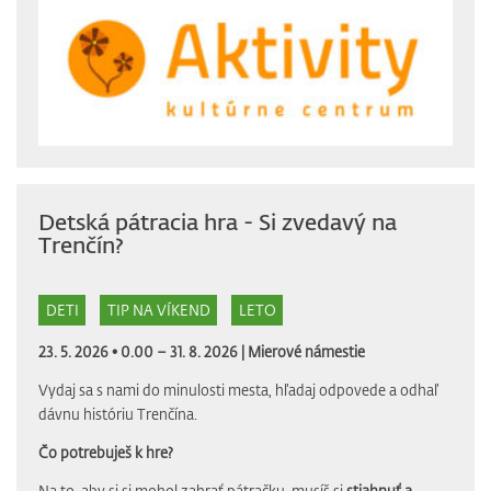
Detská pátracia hra - Si zvedavý na
Trenčín?
DETI
TIP NA VÍKEND
LETO
23. 5. 2026 • 0.00 – 31. 8. 2026 |
Mierové námestie
Vydaj sa s nami do minulosti mesta, hľadaj odpovede a odhaľ
dávnu históriu Trenčína.
Čo potrebuješ k hre?
Na to, aby si si mohol zahrať pátračku, musíš si
stiahnuť a