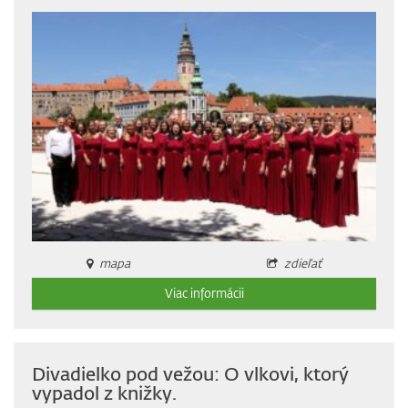
mapa
zdieľať
Viac informácii
Divadielko pod vežou: O vlkovi, ktorý
vypadol z knižky.