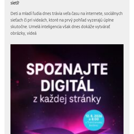
sietí?
Deti a mladí ľudia dnes trávia veľa času na internete, sociálnych
sieťach či pri videách, ktoré na prvý pohľad vyzerajú úplne
skutočne. Umelá inteligencia však dnes dokáže vytvárať
obrázky, videá