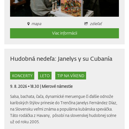
mapa
zdieľať
Viac informácii
Hudobná nedeľa: Janelys y su Cubanía
KONCERTY
LETO
TIP NA VÍKEND
9. 8. 2026 • 18.30 |
Mierové námestie
Salsa, bachata, čača, dynamické meruengue či ďalšie odnože
karibských štýlov prinesie do Trenčína Janelys Fernández Díaz,
na Slovensku veľmi známa a populárna kubánska speváčka.
Táto rodáčka z Havany, pôsobí na slovenskej hudobnej scéne
už od roku 2005.