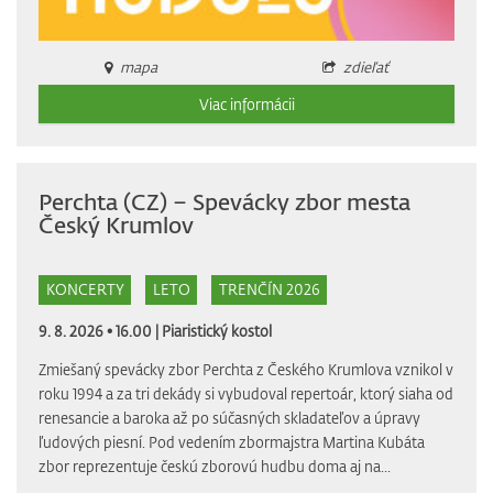
mapa
zdieľať
Viac informácii
Perchta (CZ) – Spevácky zbor mesta
Český Krumlov
KONCERTY
LETO
TRENČÍN 2026
9. 8. 2026 • 16.00 |
Piaristický kostol
Zmiešaný spevácky zbor Perchta z Českého Krumlova vznikol v
roku 1994 a za tri dekády si vybudoval repertoár, ktorý siaha od
renesancie a baroka až po súčasných skladateľov a úpravy
ľudových piesní. Pod vedením zbormajstra Martina Kubáta
zbor reprezentuje českú zborovú hudbu doma aj na...