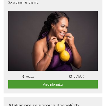
So svojím najnovším...
mapa
zdieľať
Viac informácii
Ateliér pre seniorov a dospelých