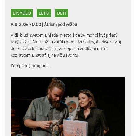
DIVADLO
LETO
DETI
9. 8. 2026 • 17.00 |
Átrium pod vežou
Vĺčik blúdi svetom a hľadá miesto, kde by mohol byť prijatý
taký, aký je. Stratený sa zatúla pomedzi riadky, do divočiny aj
do praveku k dinosaurom, zaklope na vrátka siedmim
kozliatkam a natrafí aj na vlčiu svorku.
Kompletný program
...