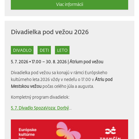
Viac informácii
Divadielka pod vežou 2026
DIVADLO
DETI
LETO
5. 7. 2026 • 17.00 – 30. 8. 2026 |
Átrium pod vežou
Divadielka pod vežou sa konajú v rámci Európskeho
kultúrneho leta 2026 vždy v nedeľu o 17.00 v
Átriu pod
Mestskou vežou
počas celého júla a augusta.
Kompletný program divadielok:
5. 7. Divadlo SpozaVoza: Dorbý
...