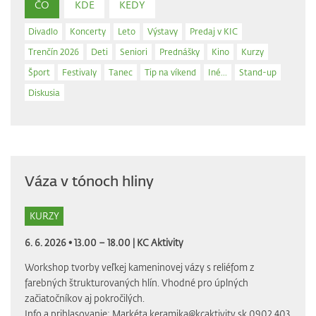
ČO
KDE
KEDY
Divadlo
Koncerty
Leto
Výstavy
Predaj v KIC
Trenčín 2026
Deti
Seniori
Prednášky
Kino
Kurzy
Šport
Festivaly
Tanec
Tip na víkend
Iné...
Stand-up
Diskusia
Váza v tónoch hliny
KURZY
6. 6. 2026 • 13.00 – 18.00 |
KC Aktivity
Workshop tvorby veľkej kameninovej vázy s reliéfom z
farebných štrukturovaných hlín. Vhodné pro úplných
začiatočníkov aj pokročilých.
Info a prihlasovanie: Markéta keramika@kcaktivity.sk 0902 403