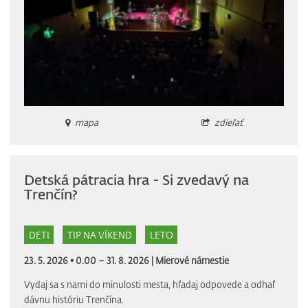
mapa
zdieľať
Detská pátracia hra - Si zvedavý na
Trenčín?
DETI
TIP NA VÍKEND
LETO
23. 5. 2026 • 0.00 – 31. 8. 2026 |
Mierové námestie
Vydaj sa s nami do minulosti mesta, hľadaj odpovede a odhaľ
dávnu históriu Trenčína.