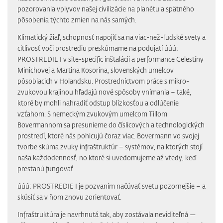
pozorovania vplyvov našej civilizácie na planétu a spätného
pôsobenia týchto zmien na nás samých.
Klimatický žiaľ, schopnosť napojiť sa na viac-než-ľudské svety a
citlivosť voči prostrediu preskúmame na podujatí úúú:
PROSTREDIE I v site-specific inštalácii a performance Celestíny
Minichovej a Martina Kosorína, slovenských umelcov
pôsobiacich v Holandsku. Prostredníctvom práce s mikro-
zvukovou krajinou hľadajú nové spôsoby vnímania – také,
ktoré by mohli nahradiť odstup blízkosťou a odlúčenie
vzťahom. S nemeckým zvukovým umelcom Tillom
Bovermannom sa presunieme do číslicových a technologických
prostredí, ktoré nás pohlcujú čoraz viac. Bovermann vo svojej
tvorbe skúma zvuky infraštruktúr – systémov, na ktorých stojí
naša každodennosť, no ktoré si uvedomujeme až vtedy, keď
prestanú fungovať.
úúú: PROSTREDIE I je pozvaním načúvať svetu pozornejšie – a
skúsiť sa v ňom znovu zorientovať.
Infraštruktúra je navrhnutá tak, aby zostávala neviditeľná —