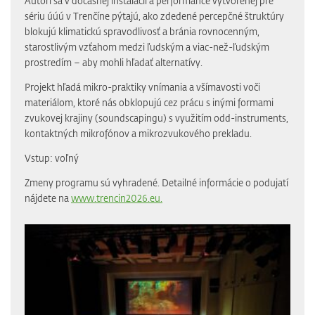
Autori sa v dočasnej inštalácii a performance vytvorenej pre
sériu úúú v Trenčíne pýtajú, ako zdedené percepčné štruktúry
blokujú klimatickú spravodlivosť a bránia rovnocenným,
starostlivým vzťahom medzi ľudským a viac-než-ľudským
prostredím – aby mohli hľadať alternatívy.
Projekt hľadá mikro-praktiky vnímania a všímavosti voči
materiálom, ktoré nás obklopujú cez prácu s inými formami
zvukovej krajiny (soundscapingu) s využitím odd-instruments,
kontaktných mikrofónov a mikrozvukového prekladu.
Vstup: voľný
Zmeny programu sú vyhradené. Detailné informácie o podujatí
nájdete na
www.trencin2026.eu.