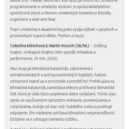
Musik und Theater München, kde vyučuje sound art, kreatívne
programovanie a umelecký výskum. Je spoluzakladateľom
spoločnosti plonk a členom umeleckých kolektívov friendly.
organisms a wait and hear.
Popri umeleckej a akademickej práci vyvíja softvér v jazykoch a
prostrediach SuperCollider, Python a Faust.
Celestína Minichová & Martin Kosorín (SK/NL)
– Drifting
Scapes. Unikajúce Krajiny (Site-specific inštalácia a
performance, 35 min, 2026)
Ako otupuje klimatická katastrofa, zakorenená v
extraktivistických a antropocentrických logikách, ľudskú
schopnosť starať sa o prostredie a precítiť ho? Prehlbujúca sa
klimatická katastrofa zanecháva telesne prežívaný klimatický
žiaľ, ktorý je však často popieraný alebo vytláčaný. Tento stav,
spolu so zaužívanými spôsobmi vnímania, pomenúvania a
rozprávania, izoluje od viac-než-ľudského sveta a posilňuje
odpojenie, čím následne udržiava klimatickú nespravodlivosť.
Ocitáme sa v odstupe namiesto vzťahu.