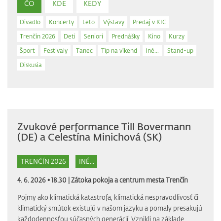
ČO
KDE
KEDY
Divadlo
Koncerty
Leto
Výstavy
Predaj v KIC
Trenčín 2026
Deti
Seniori
Prednášky
Kino
Kurzy
Šport
Festivaly
Tanec
Tip na víkend
Iné...
Stand-up
Diskusia
Zvukové performance Till Bovermann
(DE) a Celestína Minichová (SK)
TRENČÍN 2026
INÉ...
4. 6. 2026 • 18.30 |
Zátoka pokoja a centrum mesta Trenčín
Pojmy ako klimatická katastrofa, klimatická nespravodlivosť či
klimatický smútok existujú v našom jazyku a pomaly presakujú
každodennosťou súčasných generácií. Vznikli na základe