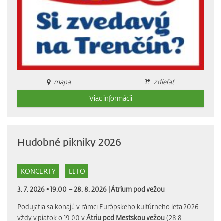
mapa
zdieľať
Viac informácii
Hudobné pikniky 2026
KONCERTY
LETO
3. 7. 2026 • 19.00 – 28. 8. 2026 |
Átrium pod vežou
Podujatia sa konajú v rámci Európskeho kultúrneho leta 2026
vždy v piatok o 19.00 v
Átriu pod Mestskou vežou
(28.8.