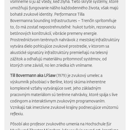
všimneme si ju až vtedy, keď zlyhá. Tieto skryté systémy, ktoré
umožňujú fungovanie nášho každodenného života, však majú
bohaté zvukové identity. Performance Tilla
Bovermanna Sounding Infrastructures – Trenčín sprítomňuje
to, čo má zostať nepostrehnuteľné: hukot turbín, rezonanciu
betónových konštrukcií, vibrácie premeny energie.
Prostredníctvom terénnych nahrávok z mestskej infraštruktúry
vytvára dielo pohlcujúce zvukové prostredie, v ktorom sa
akustické signatúry infraštruktúry premieňajú na telesný
zážitok a odhaľujú materiálnu prítomnosť systémov, od
ktorých sme závislí, no len zriedka ich vnímame.
Till Bovermann aka LFSaw
(1979) je zvukový umelec a
výskumník pôsobiaci v Berlíne, ktorý skúma inherentne
komplexné vzťahy vytvárajúce svet. Jeho základným
pracovným materiálom sú terénne nahrávky, ktoré spája s live
codingom a interaktívnym zvukovým programovaním.
Vznikajú tak imerzívne zvukové krajiny podnecujúce vnútornú
reflexiu.
Pôsobí ako profesor zvukového umenia na Hochschule für