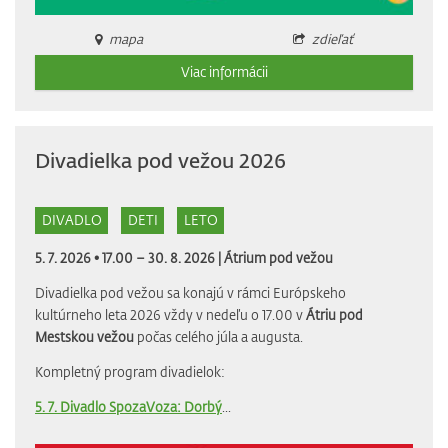
mapa
zdieľať
Viac informácii
Divadielka pod vežou 2026
DIVADLO
DETI
LETO
5. 7. 2026 • 17.00 – 30. 8. 2026 |
Átrium pod vežou
Divadielka pod vežou sa konajú v rámci Európskeho
kultúrneho leta 2026 vždy v nedeľu o 17.00 v
Átriu pod
Mestskou vežou
počas celého júla a augusta.
Kompletný program divadielok:
5. 7. Divadlo SpozaVoza: Dorbý
...