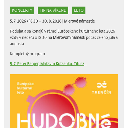
KONCERTY
TIP NA VÍKEND
LETO
5. 7. 2026 • 18.30 – 30. 8. 2026 |
Mierové námestie
Podujatia sa konajú v rámci Európskeho kultúrneho leta 2026
vždy v nedeľu o 18.30 na
Mierovom námestí
počas celého júla a
augusta.
Kompletný program:
5. 7. Peter Berger, Maksym Kutsenko, Titusz
...