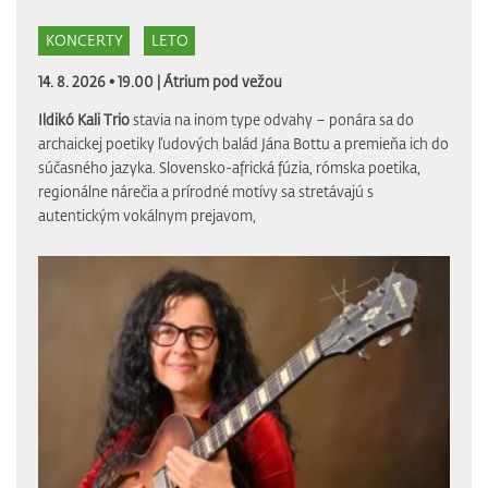
KONCERTY
LETO
14. 8. 2026 • 19.00 |
Átrium pod vežou
Ildikó Kali Trio
stavia na inom type odvahy – ponára sa do
archaickej poetiky ľudových balád Jána Bottu a premieňa ich do
súčasného jazyka. Slovensko-africká fúzia, rómska poetika,
regionálne nárečia a prírodné motívy sa stretávajú s
autentickým vokálnym prejavom,