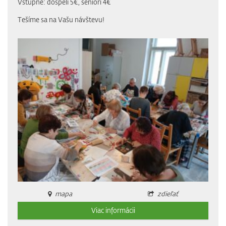
Vstupné: dospelí 5€, seniori 4€
Tešíme sa na Vašu návštevu!
mapa
zdieľať
Viac informácii