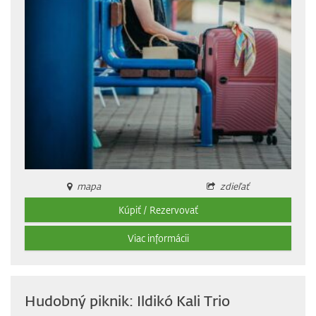
mapa
zdieľať
Kúpiť / Rezervovať
Viac informácii
Hudobný piknik: Ildikó Kali Trio