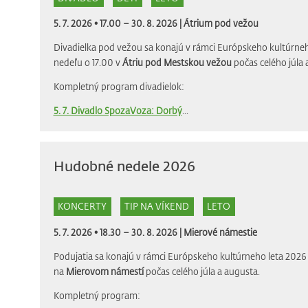
5. 7. 2026 • 17.00 – 30. 8. 2026 |
Átrium pod vežou
Divadielka pod vežou sa konajú v rámci Európskeho kultúrneh
nedeľu o 17.00 v
Átriu pod Mestskou vežou
počas celého júla 
Kompletný program divadielok:
5. 7. Divadlo SpozaVoza: Dorbý
...
Hudobné nedele 2026
KONCERTY
TIP NA VÍKEND
LETO
5. 7. 2026 • 18.30 – 30. 8. 2026 |
Mierové námestie
Podujatia sa konajú v rámci Európskeho kultúrneho leta 2026 
na
Mierovom námestí
počas celého júla a augusta.
Kompletný program: