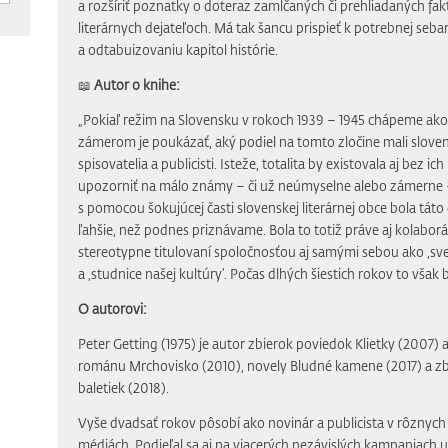
a rozšíriť poznatky o doteraz zamlčaných či prehliadaných fa
literárnych dejateľoch. Má tak šancu prispieť k potrebnej sebare
a odtabuizovaniu kapitol histórie.
📖
Autor o knihe:
„Pokiaľ režim na Slovensku v rokoch 1939 – 1945 chápeme ako t
zámerom je poukázať, aký podiel na tomto zločine mali slovenskí
spisovatelia a publicisti. Isteže, totalita by existovala aj bez i
upozorniť na málo známy – či už neúmyselne alebo zámerne 
s pomocou šokujúcej časti slovenskej literárnej obce bola táto
ľahšie, než podnes priznávame. Bola to totiž práve aj kolaborác
stereotypne titulovaní spoločnosťou aj samými sebou ako ‚sv
a ‚studnice našej kultúry‘. Počas dlhých šiestich rokov to však
O autorovi:
Peter Getting (1975) je autor zbierok poviedok Klietky (2007) a
románu Mrchovisko (2010), novely Bludné kamene (2017) a z
baletiek (2018).
Vyše dvadsať rokov pôsobí ako novinár a publicista v rôznyc
médiách. Podieľal sa aj na viacerých nezávislých kampaniach