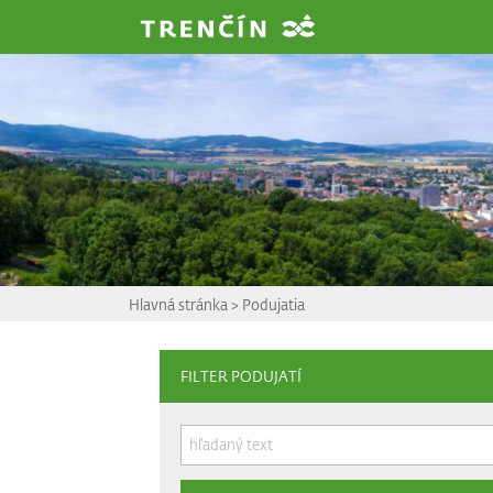
Prejsť na hlavný obsah
Hlavná stránka
>
Podujatia
FILTER PODUJATÍ