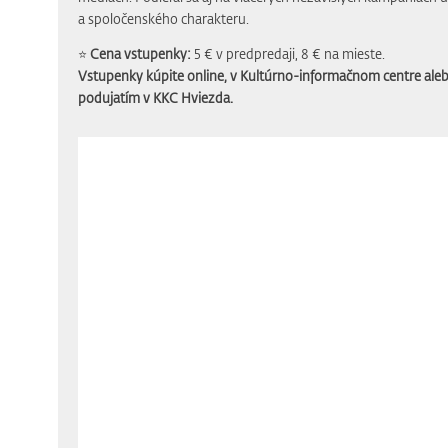
a spoločenského charakteru.
⭐️
Cena vstupenky:
5 € v predpredaji, 8 € na mieste.
Vstupenky kúpite online, v Kultúrno-informačnom centre ale
podujatím v KKC Hviezda.