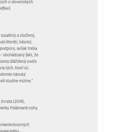
ktoch o slovenských
flexii
otalitný a zločinný,
 literáti, básnici,
ch podpory, avšak treba
– obchádzaný fakt, že
 cesta dláždená oveľa
ia tých, ktorí sú
edomie národa‘
 boli studne mútne.“
 Errata (2014),
bierky Polámané nohy
h mienkotvorných
 umeleckého