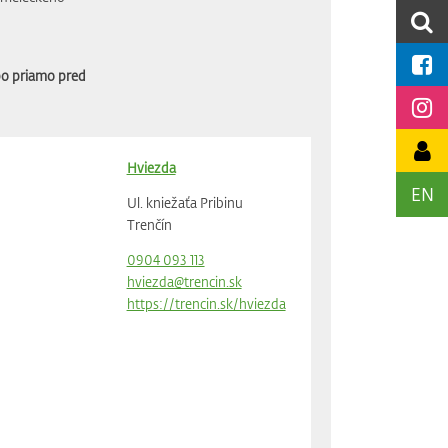
bo priamo pred
Hviezda
EN
Ul. kniežaťa Pribinu
Trenčín
0904 093 113
hviezda@trencin.sk
https://trencin.sk/hviezda