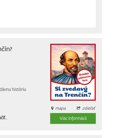
nčín?
dávnu históriu
mapa
zdieľať
čiť
...
Viac informácii