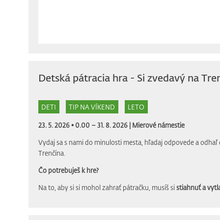
Detská pátracia hra - Si zvedavý na Tre
DETI
TIP NA VÍKEND
LETO
23. 5. 2026 • 0.00 – 31. 8. 2026 |
Mierové námestie
Vydaj sa s nami do minulosti mesta, hľadaj odpovede a odhaľ 
Trenčína.
Čo potrebuješ k hre?
Na to, aby si si mohol zahrať pátračku, musíš si
stiahnuť a vytla