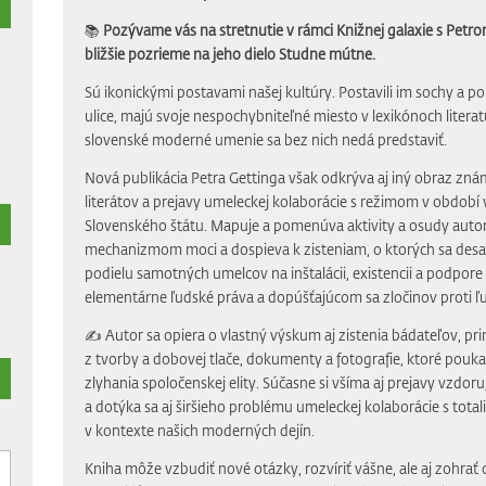
📚
Pozývame vás na stretnutie v rámci Knižnej galaxie s Petr
bližšie pozrieme na jeho dielo Studne mútne.
Sú ikonickými postavami našej kultúry. Postavili im sochy a p
ulice, majú svoje nespochybniteľné miesto v lexikónoch literat
slovenské moderné umenie sa bez nich nedá predstaviť.
Nová publikácia Petra Gettinga však odkrýva aj iný obraz zn
literátov a prejavy umeleckej kolaborácie s režimom v období
Slovenského štátu. Mapuje a pomenúva aktivity a osudy autorov
mechanizmom moci a dospieva k zisteniam, o ktorých sa desať
podielu samotných umelcov na inštalácii, existencii a podpo
elementárne ľudské práva a dopúšťajúcom sa zločinov proti ľu
✍️ Autor sa opiera o vlastný výskum aj zistenia bádateľov, pri
z tvorby a dobovej tlače, dokumenty a fotografie, ktoré pouk
zlyhania spoločenskej elity. Súčasne si všíma aj prejavy vzdor
a dotýka sa aj širšieho problému umeleckej kolaborácie s tota
v kontexte našich moderných dejín.
Kniha môže vzbudiť nové otázky, rozvíriť vášne, ale aj zohrať 