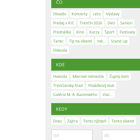
ČO
Divadlo
Koncerty
Leto
Výstavy
Predaj v KIC
Trenčín 2026
Deti
Seniori
Prednášky
Kino
Kurzy
Šport
Festivaly
Tanec
Tip na víkend
Iné...
Stand-up
Diskusia
KDE
Hviezda
Mierové námestie
Župný dom
Trenčiansky hrad
Posádkový klub
Galéria M. A. Bazovského
Viac...
KEDY
Dnes
Zajtra
Tento týždeň
Tento víkend