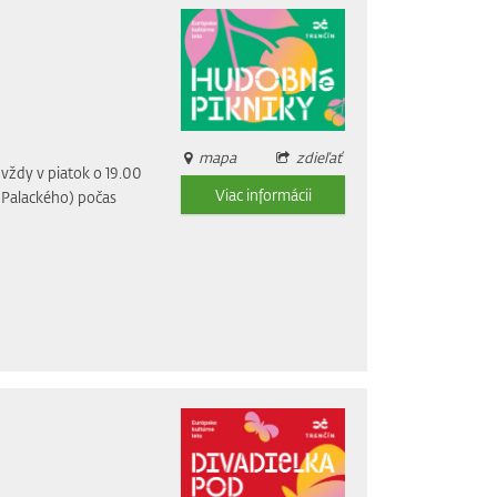
mapa
zdieľať
vždy v piatok o 19.00
Viac informácii
i Palackého) počas