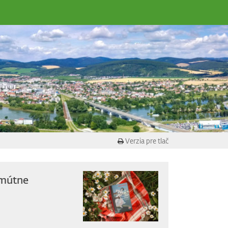
Verzia pre tlač
 mútne