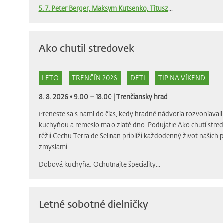
5. 7. Peter Berger, Maksym Kutsenko, Titusz
...
Ako chutil stredovek
LETO
TRENČÍN 2026
DETI
TIP NA VÍKEND
8. 8. 2026 • 9.00 – 18.00 |
Trenčiansky hrad
Preneste sa s nami do čias, kedy hradné nádvoria rozvoniava
kuchyňou a remeslo malo zlaté dno. Podujatie Ako chutí stre
réžii Cechu Terra de Selinan priblíži každodenný život našich
zmyslami.
Dobová kuchyňa: Ochutnajte špeciality...
Letné sobotné dielničky