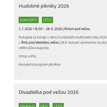
Hudobné pikniky 2026
KONCERTY
LETO
3. 7. 2026 • 19.00 – 28. 8. 2026 |
Átrium pod vežou
Podujatia sa konajú v rámci Európskeho kultúrneho leta 2026 
v
Átriu pod Mestskou vežou
(28.8. koncert výnimočne na ulic
celého júla a augusta.
Vstup voľný.
Kompletný program piknikov:
...
Divadielka pod vežou 2026
DIVADLO
DETI
LETO