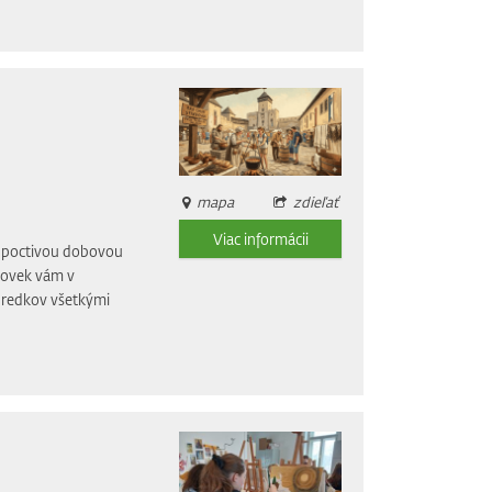
mapa
zdieľať
Viac informácii
li poctivou dobovou
dovek vám v
 predkov všetkými