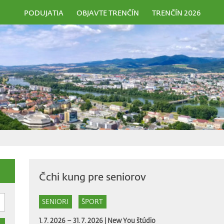
PODUJATIA
OBJAVTE TRENČÍN
TRENČÍN 2026
Čchi kung pre seniorov
SENIORI
ŠPORT
1. 7. 2026 – 31. 7. 2026 |
New You štúdio