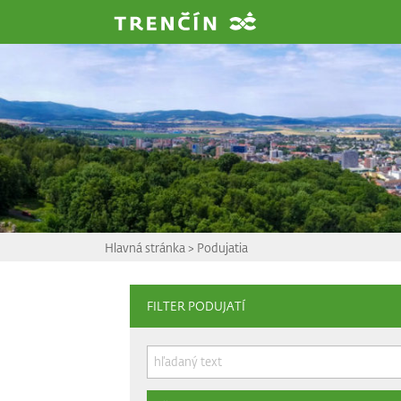
Prejsť na hlavný obsah
Hlavná stránka
>
Podujatia
FILTER PODUJATÍ