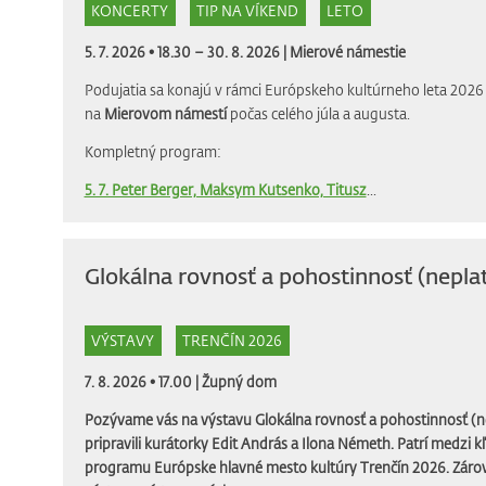
KONCERTY
TIP NA VÍKEND
LETO
5. 7. 2026 • 18.30 – 30. 8. 2026 |
Mierové námestie
Podujatia sa konajú v rámci Európskeho kultúrneho leta 2026 
na
Mierovom námestí
počas celého júla a augusta.
Kompletný program:
5. 7. Peter Berger, Maksym Kutsenko, Titusz
...
Glokálna rovnosť a pohostinnosť (neplat
VÝSTAVY
TRENČÍN 2026
7. 8. 2026 • 17.00 |
Župný dom
Pozývame vás na výstavu Glokálna rovnosť a pohostinnosť (ne
pripravili kurátorky Edit András a Ilona Németh. Patrí medzi k
programu Európske hlavné mesto kultúry Trenčín 2026. Zárov