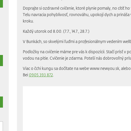
Doprajte si ozdravné cvičenie, ktoré plynie pomaly, no cítiť 
Telu navracia pohyblivosť, rovnováhu, upokojí dych a prináša 
kroku.
Každý utorok od 8.00. (7.7., 14.7., 28.7.)
V Bunkách, so skvelými ľuďmi a profesionálnym vedením well
Podložky na cvičenie máme pre vás k dispozícii. Stačí prísť v 
vodou na pitie. Cvičenie je zdarma. Poteší nás dobrovoľný prí
Viac o čchi kungu sa dočítate na webe www.newyou.sk, alebo 
Bei
0905 393 872
.