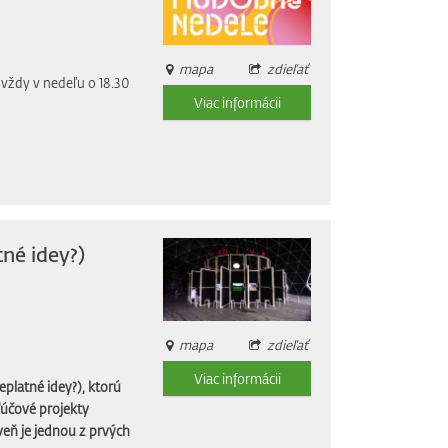
mapa
zdieľať
vždy v nedeľu o 18.30
Viac informácii
né idey?)
mapa
zdieľať
Viac informácii
platné idey?), ktorú
ľúčové projekty
eň je jednou z prvých