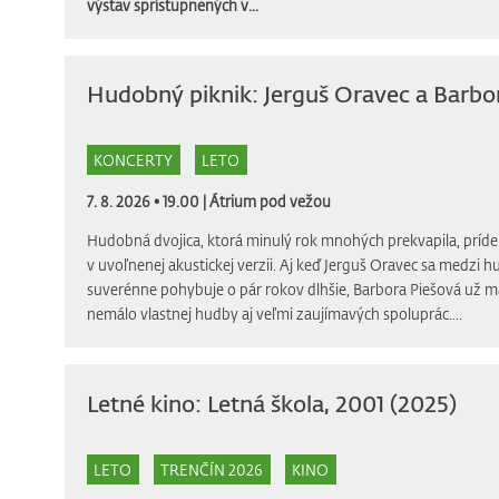
výstav sprístupnených v...
Hudobný piknik: Jerguš Oravec a Barbo
KONCERTY
LETO
7. 8. 2026 • 19.00 |
Átrium pod vežou
Hudobná dvojica, ktorá minulý rok mnohých prekvapila, príde
v uvoľnenej akustickej verzii. Aj keď Jerguš Oravec sa medzi
suverénne pohybuje o pár rokov dlhšie, Barbora Piešová už m
nemálo vlastnej hudby aj veľmi zaujímavých spoluprác....
Letné kino: Letná škola, 2001 (2025)
LETO
TRENČÍN 2026
KINO