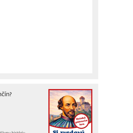
nčín?
dávnu históriu