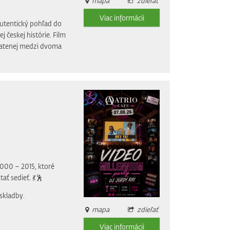
mapa
zdieľať
Viac informácii
utentický pohľad do
českej histórie. Film
ratenej medzi dvoma
2000 – 2015, ktoré
ať sedieť. 💃🕺
skladby.
mapa
zdieľať
Viac informácii