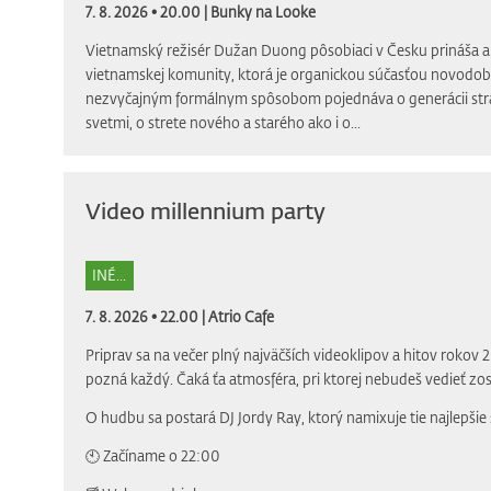
7. 8. 2026 • 20.00 |
Bunky na Looke
Vietnamský režisér Dužan Duong pôsobiaci v Česku prináša a
vietnamskej komunity, ktorá je organickou súčasťou novodobej 
nezvyčajným formálnym spôsobom pojednáva o generácii st
svetmi, o strete nového a starého ako i o...
Video millennium party
INÉ...
7. 8. 2026 • 22.00 |
Atrio Cafe
Priprav sa na večer plný najväčších videoklipov a hitov rokov 
pozná každý. Čaká ťa atmosféra, pri ktorej nebudeš vedieť zost
O hudbu sa postará DJ Jordy Ray, ktorý namixuje tie najlepšie 
🕙 Začíname o 22:00