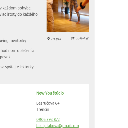
ho v každom pohybe.
viac istoty do každého
mapa
zdieľať
being mentorky.
pohodlnom oblečení a
spevok.
sa spýtajte lektorky
New You štúdio
Bezručova 64
Trenčín
0905 393 872
bealiptakova@gmail.com