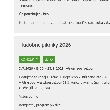
Trenčína.
Čo potrebuješ k hre?
Na to, aby si si mohol zahrať pátračku, musíš si
stiahnuť a vytla
Hudobné pikniky 2026
KONCERTY
LETO
3. 7. 2026 • 19.00 – 28. 8. 2026 |
Átrium pod vežou
Podujatia sa konajú v rámci Európskeho kultúrneho leta 2026 
v
Átriu pod Mestskou vežou
(28.8. koncert výnimočne na ulic
celého júla a augusta.
Vstup voľný.
Kompletný program piknikov: