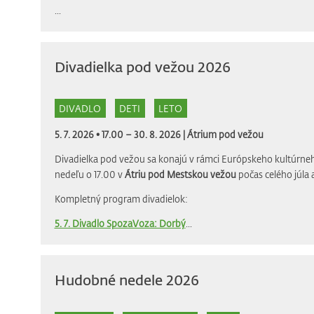
...
Divadielka pod vežou 2026
DIVADLO
DETI
LETO
5. 7. 2026 • 17.00 – 30. 8. 2026 |
Átrium pod vežou
Divadielka pod vežou sa konajú v rámci Európskeho kultúrneh
nedeľu o 17.00 v
Átriu pod Mestskou vežou
počas celého júla 
Kompletný program divadielok:
5. 7. Divadlo SpozaVoza: Dorbý
...
Hudobné nedele 2026