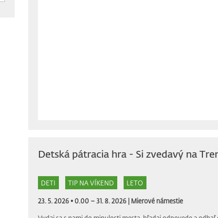
Detská pátracia hra - Si zvedavý na Tre
DETI
TIP NA VÍKEND
LETO
23. 5. 2026 • 0.00 – 31. 8. 2026 |
Mierové námestie
Vydaj sa s nami do minulosti mesta, hľadaj odpovede a odhaľ 