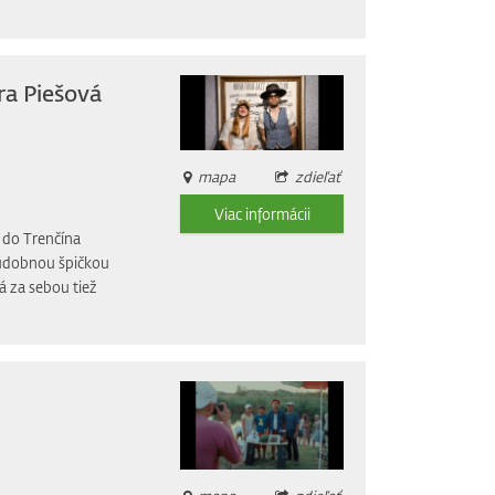
ra Piešová
mapa
zdieľať
Viac informácii
 do Trenčína
 hudobnou špičkou
á za sebou tiež