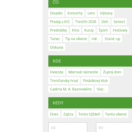
ČO
Divadlo
Koncerty
Leto
Výstavy
Predaj v KIC
Trenčín 2026
Deti
Seniori
Prednášky
Kino
Kurzy
Šport
Festivaly
Tanec
Tip na víkend
Iné...
Stand-up
Diskusia
KDE
Hviezda
Mierové námestie
Župný dom
Trenčiansky hrad
Posádkový klub
Galéria M. A. Bazovského
Viac...
KEDY
Dnes
Zajtra
Tento týždeň
Tento víkend