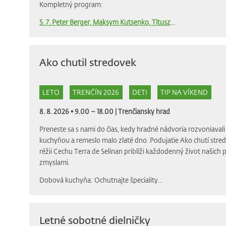
Kompletný program:
5. 7. Peter Berger, Maksym Kutsenko, Titusz
...
Ako chutil stredovek
LETO
TRENČÍN 2026
DETI
TIP NA VÍKEND
8. 8. 2026 • 9.00 – 18.00 |
Trenčiansky hrad
Preneste sa s nami do čias, kedy hradné nádvoria rozvoniava
kuchyňou a remeslo malo zlaté dno. Podujatie Ako chutí stre
réžii Cechu Terra de Selinan priblíži každodenný život našich
zmyslami.
Dobová kuchyňa: Ochutnajte špeciality...
Letné sobotné dielničky