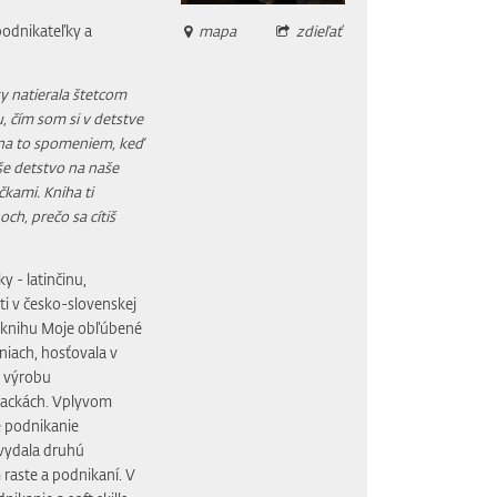
podnikateľky a
mapa
zdieľať
y natierala štetcom
 čím som si v detstve
 na to spomeniem, keď
še detstvo na naše
kami. Kniha ti
ch, prečo sa cítiš
 - latinčinu,
ti v česko-slovenskej
u knihu Moje obľúbené
niach, hosťovala v
a výrobu
alackách. Vplyvom
e podnikanie
 vydala druhú
 raste a podnikaní. V