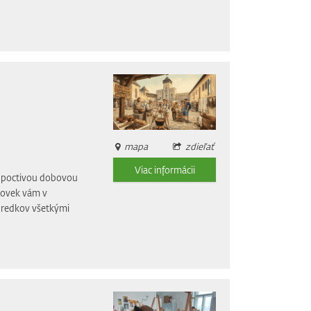
mapa
zdieľať
Viac informácii
li poctivou dobovou
dovek vám v
 predkov všetkými