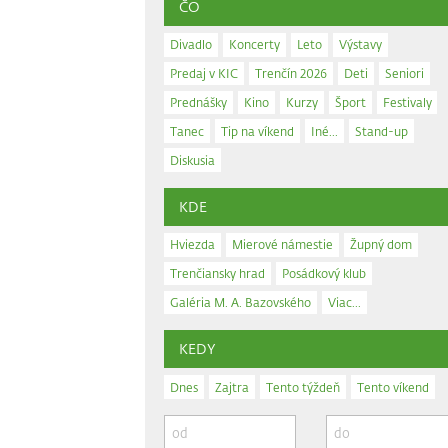
ČO
Divadlo
Koncerty
Leto
Výstavy
Predaj v KIC
Trenčín 2026
Deti
Seniori
Prednášky
Kino
Kurzy
Šport
Festivaly
Tanec
Tip na víkend
Iné...
Stand-up
Diskusia
KDE
Hviezda
Mierové námestie
Župný dom
Trenčiansky hrad
Posádkový klub
Galéria M. A. Bazovského
Viac...
KEDY
Dnes
Zajtra
Tento týždeň
Tento víkend