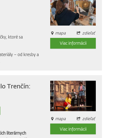
mapa
zdieľať
čky, ktoré sa
Viac informácii
ateriály – od kresby a
.
lo Trenčín:
mapa
zdieľať
Viac informácii
ich literárnych