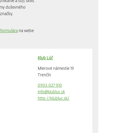
kanie a soft skills.
témy duševného
 značky.
 formulára
na webe
Klub Lúč
Mierové námestie 19
Trenčín
0903 027 910
info@klubluc.sk
http://klubluc.sk/