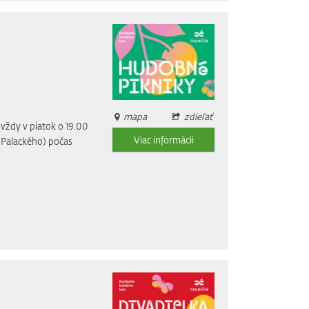
mapa
zdieľať
vždy v piatok o 19.00
Viac informácii
i Palackého) počas