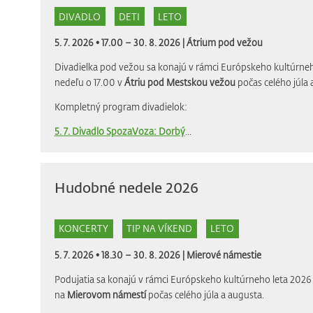
DIVADLO
DETI
LETO
5. 7. 2026 • 17.00 – 30. 8. 2026 |
Átrium pod vežou
Divadielka pod vežou sa konajú v rámci Európskeho kultúrneh
nedeľu o 17.00 v
Átriu pod Mestskou vežou
počas celého júla 
Kompletný program divadielok:
5. 7. Divadlo SpozaVoza: Dorbý
...
Hudobné nedele 2026
KONCERTY
TIP NA VÍKEND
LETO
5. 7. 2026 • 18.30 – 30. 8. 2026 |
Mierové námestie
Podujatia sa konajú v rámci Európskeho kultúrneho leta 2026 
na
Mierovom námestí
počas celého júla a augusta.