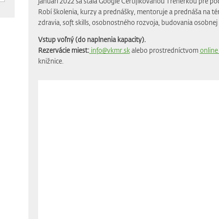
januári 2022 sa stala Google Certifikovanou Trénerkou pre podni
Robí školenia, kurzy a prednášky, mentoruje a prednáša na 
zdravia, soft skills, osobnostného rozvoja, budovania osobnej
Vstup voľný (do naplnenia kapacity).
Rezervácie miest:
info@vkmr.sk
alebo prostredníctvom
online
knižnice.