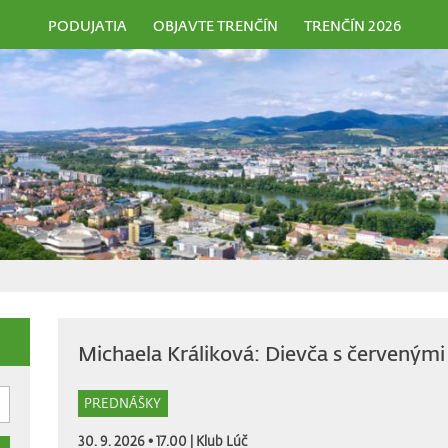
PODUJATIA
OBJAVTE TRENČÍN
TRENČÍN 2026
Michaela Králiková: Dievča s červenými
PREDNÁŠKY
30. 9. 2026 • 17.00 |
Klub Lúč