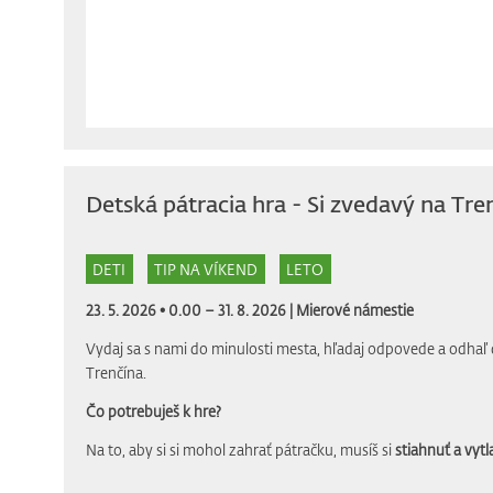
Detská pátracia hra - Si zvedavý na Tre
DETI
TIP NA VÍKEND
LETO
23. 5. 2026 • 0.00 – 31. 8. 2026 |
Mierové námestie
Vydaj sa s nami do minulosti mesta, hľadaj odpovede a odhaľ 
Trenčína.
Čo potrebuješ k hre?
Na to, aby si si mohol zahrať pátračku, musíš si
stiahnuť a vytla