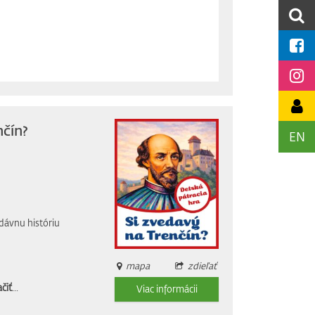
nčín?
EN
dávnu históriu
mapa
zdieľať
čiť
...
Viac informácii