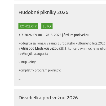
Hudobné pikniky 2026
KONCERTY
LETO
3. 7. 2026 • 19.00 – 28. 8. 2026 |
Átrium pod vežou
Podujatia sa konajú v rámci Európskeho kultúrneho leta 2026 
v
Átriu pod Mestskou vežou
(28.8. koncert výnimočne na ulic
celého júla a augusta.
Vstup voľný.
Kompletný program piknikov:
...
Divadielka pod vežou 2026