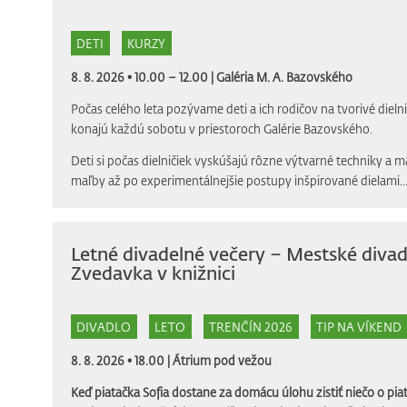
DETI
KURZY
8. 8. 2026 • 10.00 – 12.00 |
Galéria M. A. Bazovského
Počas celého leta pozývame deti a ich rodičov na tvorivé dielni
konajú každú sobotu v priestoroch Galérie Bazovského.
Deti si počas dielničiek vyskúšajú rôzne výtvarné techniky a m
maľby až po experimentálnejšie postupy inšpirované dielami..
Letné divadelné večery – Mestské divad
Zvedavka v knižnici
DIVADLO
LETO
TRENČÍN 2026
TIP NA VÍKEND
8. 8. 2026 • 18.00 |
Átrium pod vežou
Keď piatačka Sofia dostane za domácu úlohu zistiť niečo o piat