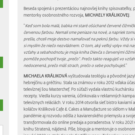
Beseda spojená s prezentáciou najnovšej knihy spisovateľky, 
mentorky osobnostného rozvoja,
MICHAELY KRÁLIKOVEJ
.
"
Keď som bola malá, babka mi staré ošúchané červené čižmičk
červenou farbou. Nemali sme peniaze na nové, a napriek tomu,
prešla, chceli moje destvo namaľovať na peknú farbu. Vždy si
si myslím že niečo nezvládnem. O tom, aký veľký vplyv má na
vzťahy a sebahodnotu je moja kniha Dievča s červenými čižmič
pomôže pochopiť tvoje „prečo“. Prečo takto reaguješ vo vzťaho
nedocenená, prečo máš strach, prečo o sebe pochybuješ.
"
MICHAELA KRÁLIKOVÁ
vyštudovala teológiu a pôvodné jazyky
hebrejčinu a gréčtinu. Stala sa známou v roku 2012 vďaka účas
televíznej šou Masterchef. Po súťaži vydala vlastnú kuchársk
recepty. Viedla kurzy varenia, účinkovala v reklamných kampa
televíznych reláciách. V roku 2014 otvorila sieť bistro kaviarní 
koláčov Králiková Cafe & Cakes a Manufacture so sídlom v M
pandémie aj rozvodu odišla z kaviarenského priemyslu a svoj
transformovala do online predaja a poradenstva. V roku 2021
knihu Stratená, nájdená. Píše, bloguje a mentoruje o osobnom