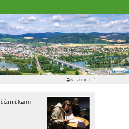
Verzia pre tlač
 čižmičkami