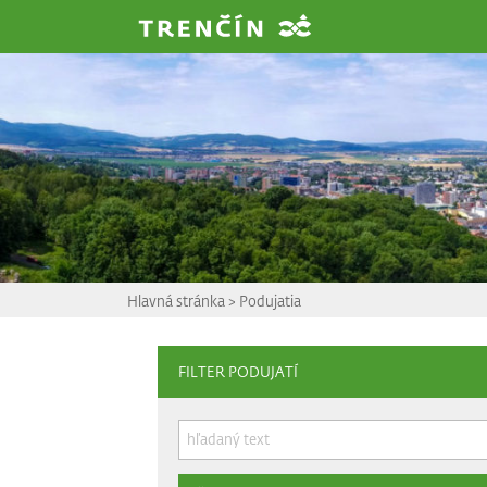
Prejsť na hlavný obsah
Hlavná stránka
>
Podujatia
FILTER PODUJATÍ