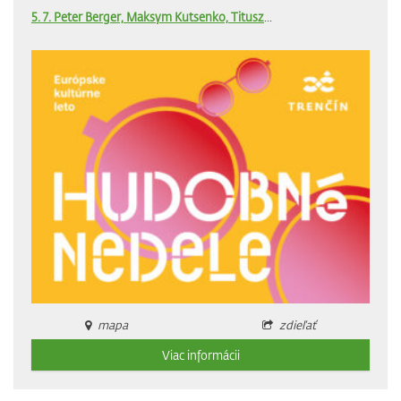
5. 7. Peter Berger, Maksym Kutsenko, Titusz
...
mapa
zdieľať
Viac informácii