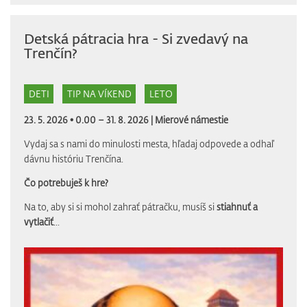
Detská pátracia hra - Si zvedavý na
Trenčín?
DETI
TIP NA VÍKEND
LETO
23. 5. 2026 • 0.00 – 31. 8. 2026 |
Mierové námestie
Vydaj sa s nami do minulosti mesta, hľadaj odpovede a odhaľ
dávnu históriu Trenčína.
Čo potrebuješ k hre?
Na to, aby si si mohol zahrať pátračku, musíš si
stiahnuť a
vytlačiť
...