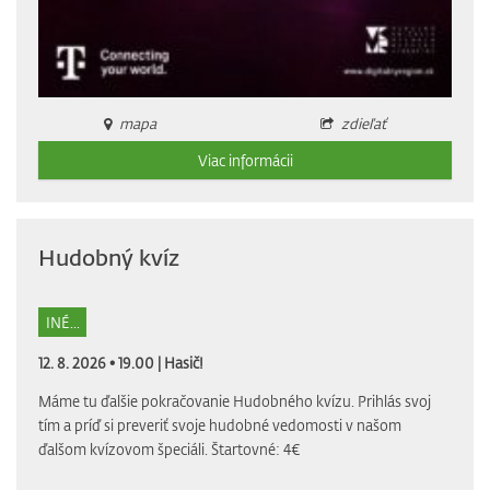
mapa
zdieľať
Viac informácii
Hudobný kvíz
INÉ...
12. 8. 2026 • 19.00 |
Hasič!
Máme tu ďalšie pokračovanie Hudobného kvízu. Prihlás svoj
tím a príď si preveriť svoje hudobné vedomosti v našom
ďalšom kvízovom špeciáli. Štartovné: 4€