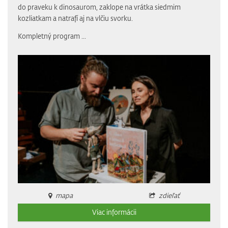
do praveku k dinosaurom, zaklope na vrátka siedmim
kozliatkam a natrafí aj na vlčiu svorku.
Kompletný program
...
mapa
zdieľať
Viac informácii