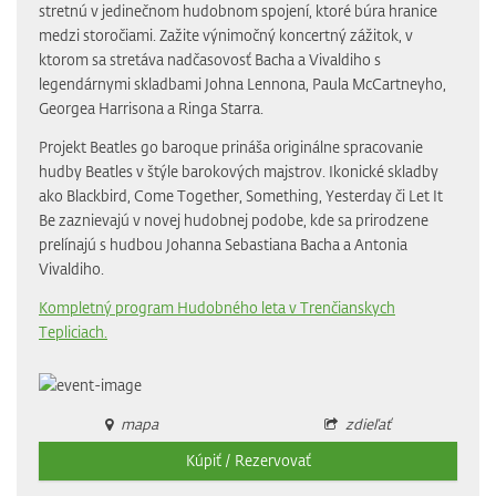
stretnú v jedinečnom hudobnom spojení, ktoré búra hranice
medzi storočiami. Zažite výnimočný koncertný zážitok, v
ktorom sa stretáva nadčasovosť Bacha a Vivaldiho s
legendárnymi skladbami Johna Lennona, Paula McCartneyho,
Georgea Harrisona a Ringa Starra.
Projekt Beatles go baroque prináša originálne spracovanie
hudby Beatles v štýle barokových majstrov. Ikonické skladby
ako Blackbird, Come Together, Something, Yesterday či Let It
Be zaznievajú v novej hudobnej podobe, kde sa prirodzene
prelínajú s hudbou Johanna Sebastiana Bacha a Antonia
Vivaldiho.
Kompletný program Hudobného leta v Trenčianskych
Tepliciach.
mapa
zdieľať
Kúpiť / Rezervovať