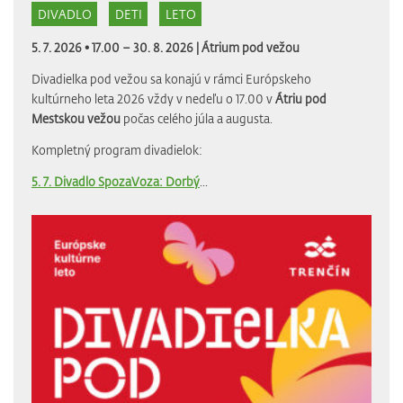
DIVADLO
DETI
LETO
5. 7. 2026 • 17.00 – 30. 8. 2026 |
Átrium pod vežou
Divadielka pod vežou sa konajú v rámci Európskeho
kultúrneho leta 2026 vždy v nedeľu o 17.00 v
Átriu pod
Mestskou vežou
počas celého júla a augusta.
Kompletný program divadielok:
5. 7. Divadlo SpozaVoza: Dorbý
...