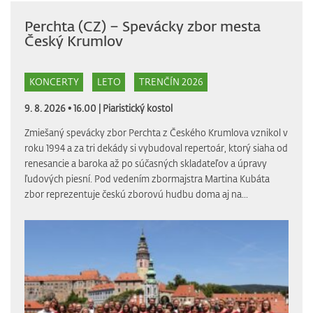
Perchta (CZ) – Spevácky zbor mesta
Český Krumlov
KONCERTY
LETO
TRENČÍN 2026
9. 8. 2026 • 16.00 |
Piaristický kostol
Zmiešaný spevácky zbor Perchta z Českého Krumlova vznikol v
roku 1994 a za tri dekády si vybudoval repertoár, ktorý siaha od
renesancie a baroka až po súčasných skladateľov a úpravy
ľudových piesní. Pod vedením zbormajstra Martina Kubáta
zbor reprezentuje českú zborovú hudbu doma aj na...