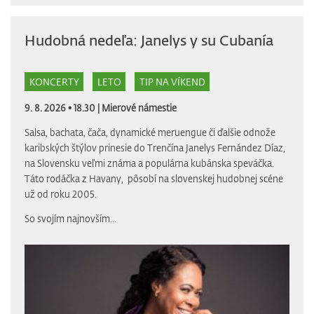
Hudobná nedeľa: Janelys y su Cubanía
KONCERTY
LETO
TIP NA VÍKEND
9. 8. 2026 • 18.30 |
Mierové námestie
Salsa, bachata, čača, dynamické meruengue či ďalšie odnože
karibských štýlov prinesie do Trenčína Janelys Fernández Díaz,
na Slovensku veľmi známa a populárna kubánska speváčka.
Táto rodáčka z Havany, pôsobí na slovenskej hudobnej scéne
už od roku 2005.
So svojím najnovším...