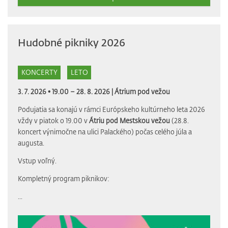
Hudobné pikniky 2026
KONCERTY
LETO
3. 7. 2026 • 19.00 – 28. 8. 2026 |
Átrium pod vežou
Podujatia sa konajú v rámci Európskeho kultúrneho leta 2026
vždy v piatok o 19.00 v
Átriu pod Mestskou vežou
(28.8.
koncert výnimočne na ulici Palackého) počas celého júla a
augusta.
Vstup voľný.
Kompletný program piknikov:
...