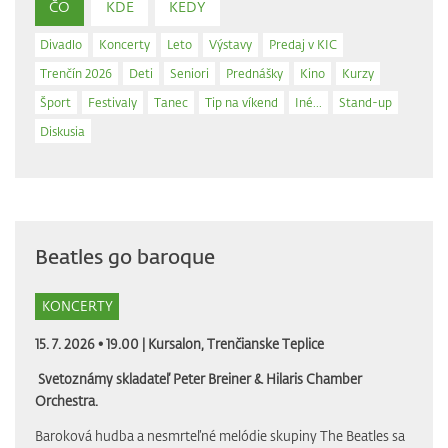
ČO
KDE
KEDY
Divadlo
Koncerty
Leto
Výstavy
Predaj v KIC
Trenčín 2026
Deti
Seniori
Prednášky
Kino
Kurzy
Šport
Festivaly
Tanec
Tip na víkend
Iné...
Stand-up
Diskusia
Beatles go baroque
KONCERTY
15. 7. 2026 • 19.00 |
Kursalon, Trenčianske Teplice
Svetoznámy skladateľ Peter Breiner & Hilaris Chamber
Orchestra.
Baroková hudba a nesmrteľné melódie skupiny The Beatles sa