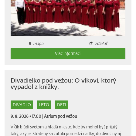
mapa
zdieľať
Viac informácii
Divadielko pod vežou: O vlkovi, ktorý
vypadol z knižky.
DIVADLO
LETO
DETI
9. 8. 2026 • 17.00 |
Átrium pod vežou
Vĺčik blúdi svetom a hľadá miesto, kde by mohol byť prijatý
taký, aký je. Stratený sa zatúla pomedzi riadky, do divočiny aj