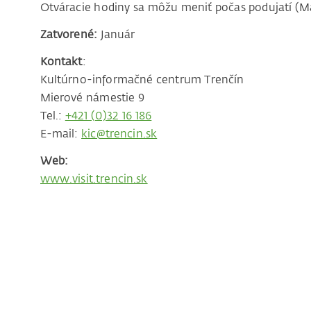
Otváracie hodiny sa môžu meniť počas podujatí (Maj
Zatvorené:
Január
Kontakt
:
Kultúrno-informačné centrum Trenčín
Mierové námestie 9
Tel.:
+421 (0)32 16 186
E-mail:
kic@trencin.sk
Web:
www.visit.trencin.sk