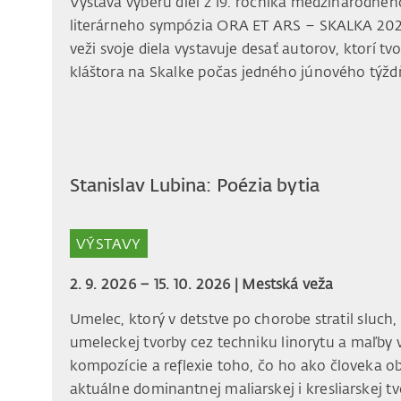
Výstava výberu diel z 19. ročníka medzinárodnéh
literárneho sympózia ORA ET ARS – SKALKA 202
veži svoje diela vystavuje desať autorov, ktorí tvor
kláštora na Skalke počas jedného júnového týžd
Stanislav Lubina: Poézia bytia
VÝSTAVY
2. 9. 2026 – 15. 10. 2026 |
Mestská veža
Umelec, ktorý v detstve po chorobe stratil sluch
umeleckej tvorby cez techniku linorytu a maľby 
kompozície a reflexie toho, čo ho ako človeka ob
aktuálne dominantnej maliarskej i kresliarskej t