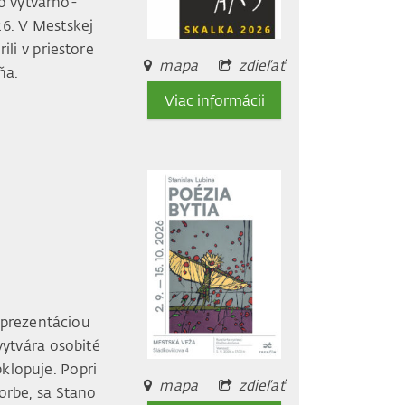
o výtvarno-
6. V Mestskej
ili v priestore
mapa
zdieľať
ňa.
Viac informácii
, prezentáciou
vytvára osobité
klopuje. Popri
mapa
zdieľať
vorbe, sa Stano