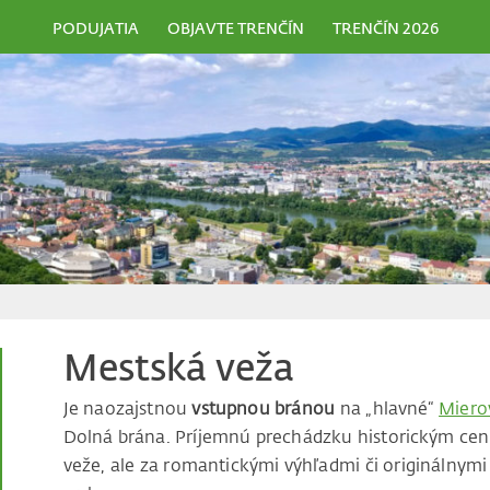
PODUJATIA
OBJAVTE TRENČÍN
TRENČÍN 2026
Mestská veža
Je naozajstnou
vstupnou bránou
na „hlavné“
Miero
Dolná brána. Príjemnú prechádzku historickým ce
veže, ale za romantickými výhľadmi či originálnymi f