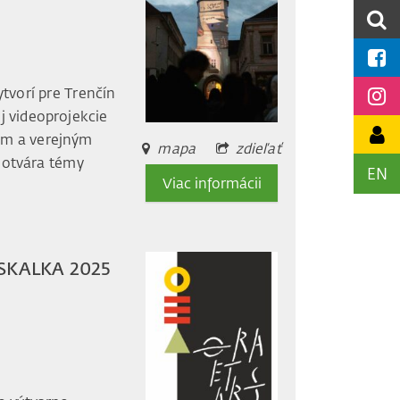
tvorí pre Trenčín
j videoprojekcie
om a verejným
mapa
zdieľať
 otvára témy
EN
Viac informácii
– SKALKA 2025