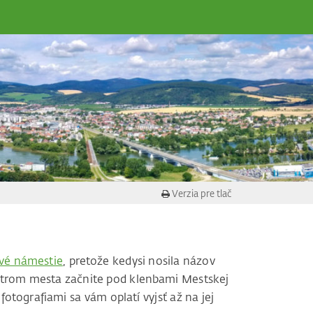
Verzia pre tlač
vé námestie
, pretože kedysi nosila názov
ntrom mesta začnite pod klenbami Mestskej
otografiami sa vám oplatí vyjsť až na jej