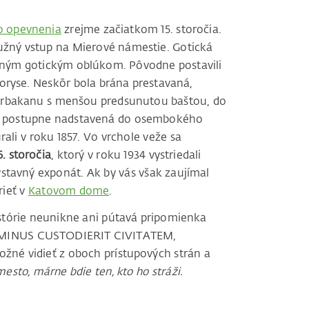
 opevnenia
zrejme začiatkom 15. storočia.
užný vstup na Mierové námestie. Gotická
meným gotickým oblúkom. Pôvodne postavili
ryse. Neskôr bola brána prestavaná,
arbakanu s menšou predsunutou baštou, do
a postupne nadstavená do osembokého
ali v roku 1857. Vo vrchole veže sa
. storočia
, ktorý v roku 1934 vystriedali
výstavný exponát. Ak by vás však zaujímal
rieť v
Katovom dome
.
stórie neunikne ani pútavá pripomienka
 DOMINUS CUSTODIERIT CIVITATEM,
né vidieť z oboch prístupových strán a
esto, márne bdie ten, kto ho stráži.