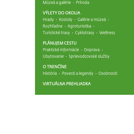
Múzeá a galérie
Príroda
VÝLETY DO OKOLIA
Hrady
Kostoly
Galérie a múzeá
Rozhľadne
Agroturistika
Turistické trasy
Cyklotrasy
Wellness
PLÁNUJEM CESTU
Praktické informácie
Doprava
Ubytovanie
Sprievodcovské služby
O TRENČÍNE
História
Povesti a legendy
Osobnosti
VIRTUÁLNA PREHLIADKA