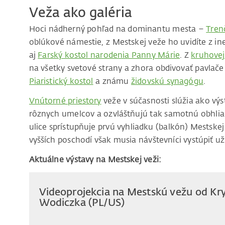
Veža ako galéria
Hoci nádherný pohľad na dominantu mesta –
Tren
oblúkové námestie, z Mestskej veže ho uvidíte z ine
aj
Farský kostol narodenia Panny Márie
. Z
kruhovej
na všetky svetové strany a zhora obdivovať pavlače
Piaristický kostol
a známu
židovskú synagógu
.
Vnútorné priestory
veže v súčasnosti slúžia ako vý
rôznych umelcov a ozvláštňujú tak samotnú obhliad
ulice sprístupňuje prvú vyhliadku (balkón) Mestsk
vyšších poschodí však musia návštevníci vystúpiť u
Aktuálne výstavy na Mestskej veži:
Videoprojekcia na Mestskú vežu od Kr
Wodiczka (PL/US)