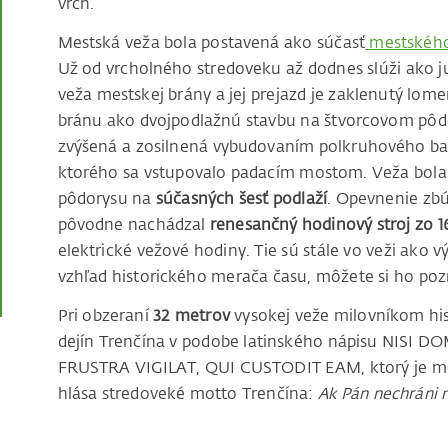
vrch.
Mestská veža bola postavená ako súčasť
mestského
Už od vrcholného stredoveku až dodnes slúži ako j
veža mestskej brány a jej prejazd je zaklenutý lo
bránu ako dvojpodlažnú stavbu na štvorcovom pôdo
zvýšená a zosilnená vybudovaním polkruhového b
ktorého sa vstupovalo padacím mostom. Veža bol
pôdorysu na
súčasných šesť podlaží
. Opevnenie zbúr
pôvodne nachádzal
renesančný hodinový stroj zo 16
elektrické vežové hodiny. Tie sú stále vo veži ako 
vzhľad historického merača času, môžete si ho poz
Pri obzeraní
32 metrov
vysokej veže milovníkom hi
dejín Trenčína v podobe latinského nápisu NISI
FRUSTRA VIGILAT, QUI CUSTODIT EAM, ktorý je mož
hlása stredoveké motto Trenčína:
Ak Pán nechráni m