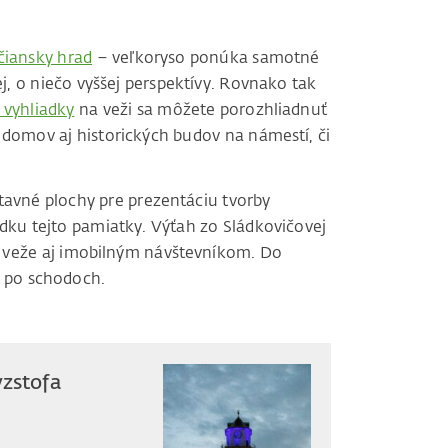
čiansky hrad
– veľkoryso ponúka samotné
j, o niečo vyššej perspektívy. Rovnako tak
 vyhliadky
na veži sa môžete porozhliadnuť
 domov aj historických budov na námestí, či
stavné plochy pre prezentáciu tvorby
ku tejto pamiatky. Výťah zo Sládkovičovej
ej veže aj imobilným návštevníkom. Do
ž po schodoch.
yzstofa